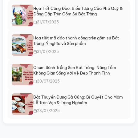
Họa Tiết Công Đào: Biểu Tượng Của Phú Quý &
Đẳng Cấp Trên Gốm Sứ Bát Tràng
31/07/2025
Họa tiết mã đáo thành công trên gốm sứ Bát
Tràng: Ý nghĩa và Sản phẩm
31/07/2025
Chum Sành Trồng Sen Bát Tràng: Nâng Tầm
Không Gian Sống Với Vẻ Đẹp Thanh Tịnh
30/07/2025
Bát Thuyền Đựng Gà Cúng: Bí Quyết Cho Mâm
Lễ Trọn Vẹn & Trang Nghiêm
28/07/2025