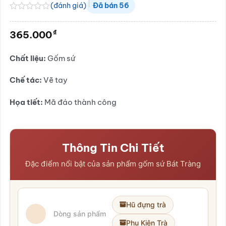
(đánh giá)
Đã bán
56
Được
xếp
₫
365.000
hạng
0.0
5
Chất liệu:
Gốm sứ
sao
Chế tác:
Vẽ tay
Họa tiết:
Mã đáo thành công
Thông Tin Chi Tiết
Đặc điểm nổi bật của sản phẩm gốm sứ Bát Tràng
Hũ đựng trà
Dòng sản phẩm
Phụ Kiện Trà