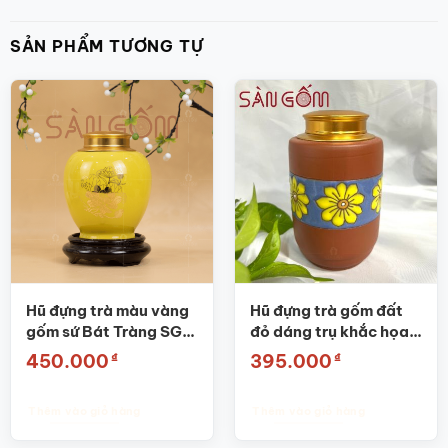
SẢN PHẨM TƯƠNG TỰ
Hũ đựng trà màu vàng
Hũ đựng trà gốm đất
gốm sứ Bát Tràng SG-
đỏ dáng trụ khắc họa
BĐT03
tiết hoa Bát Tràng SG-
₫
₫
450.000
395.000
BĐT55
Thêm vào giỏ hàng
Thêm vào giỏ hàng