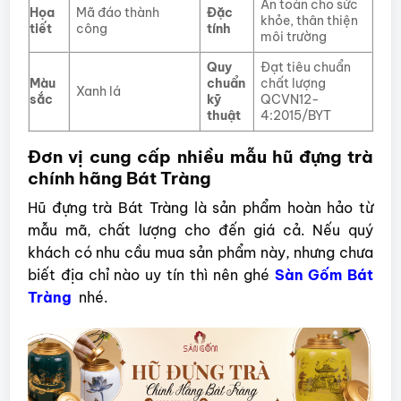
An toàn cho sức
Họa
Mã đáo thành
Đặc
khỏe, thân thiện
tiết
công
tính
môi trường
Quy
Đạt tiêu chuẩn
Màu
chuẩn
chất lượng
Xanh lá
sắc
kỹ
QCVN12-
thuật
4:2015/BYT
Đơn vị cung cấp nhiều mẫu hũ đựng trà
chính hãng Bát Tràng
Hũ đựng trà Bát Tràng là sản phẩm hoàn hảo từ
mẫu mã, chất lượng cho đến giá cả. Nếu quý
khách có nhu cầu mua sản phẩm này, nhưng chưa
biết địa chỉ nào uy tín thì nên ghé
Sàn Gốm Bát
Tràng
nhé.