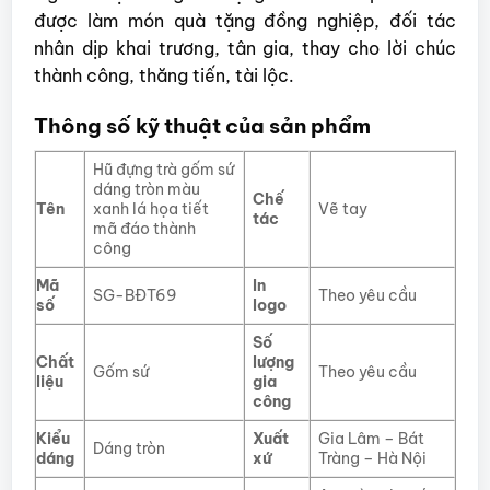
được làm món quà tặng đồng nghiệp, đối tác
nhân dịp khai trương, tân gia, thay cho lời chúc
thành công, thăng tiến, tài lộc.
Thông số kỹ thuật của sản phẩm
Hũ đựng trà gốm sứ
dáng tròn màu
Chế
Tên
xanh lá họa tiết
Vẽ tay
tác
mã đáo thành
công
Mã
In
SG-BĐT69
Theo yêu cầu
số
logo
Số
Chất
lượng
Gốm sứ
Theo yêu cầu
liệu
gia
công
Kiểu
Xuất
Gia Lâm – Bát
Dáng tròn
dáng
xứ
Tràng – Hà Nội