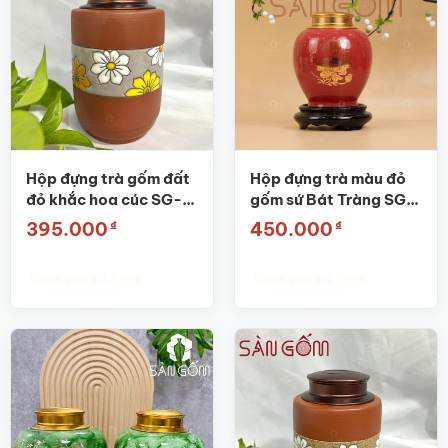
Hộp đựng trà gốm đất
Hộp đựng trà màu đỏ
đỏ khắc hoa cúc SG-
gốm sứ Bát Tràng SG-
BĐT44
BĐT02
₫
₫
395.000
450.000
Thêm vào giỏ hàng
Thêm vào giỏ hàng