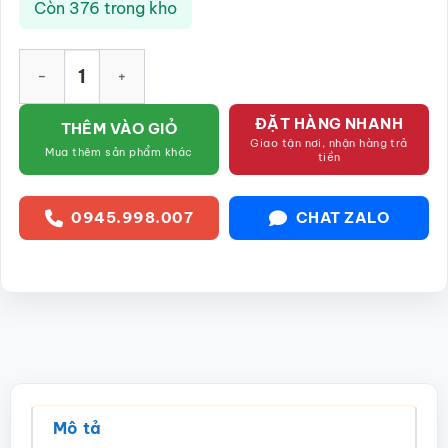
Còn 376 trong kho
Hũ đựng trà gốm sứ dáng tròn màu xanh lá họa tiết mã đáo t
ĐẶT HÀNG NHANH
THÊM VÀO GIỎ
Giao tận nơi, nhận hàng trả
Mua thêm sản phẩm khác
tiền
0945.998.007
CHAT ZALO
Mô tả