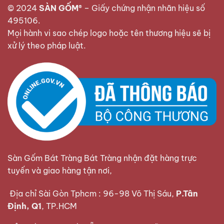
© 2024
SÀN GỐM®
–
Giấy chứng nhận nhãn hiệu số
495106
.
Mọi hành vi sao chép logo hoặc tên thương hiệu sẽ bị
xử lý theo pháp luật.
Sàn Gốm Bát Tràng Bát Tràng nhận đặt hàng trực
tuyến và giao hàng tận nơi,
Địa chỉ Sài Gòn Tphcm : 96-98 Võ Thị Sáu,
P.Tân
Định, Q1
, TP.HCM