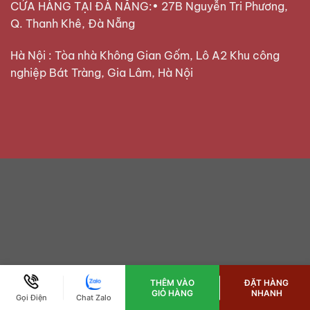
CỬA HÀNG TẠI ĐÀ NẴNG:• 27B Nguyễn Tri Phương,
Q. Thanh Khê, Đà Nẵng
Hà Nội : Tòa nhà Không Gian Gốm, Lô A2 Khu công
nghiệp Bát Tràng, Gia Lâm, Hà Nội
THÊM VÀO
ĐẶT HÀNG
GIỎ HÀNG
NHANH
Gọi Điện
Chat Zalo