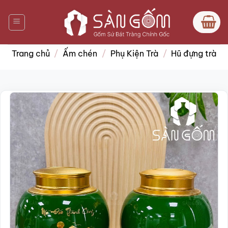
Bỏ
qua
nội
dung
Trang chủ
/
Ấm chén
/
Phụ Kiện Trà
/
Hũ đựng trà