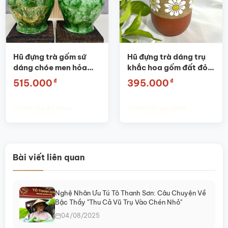
Hũ đựng trà gốm sứ
Hũ đựng trà dáng trụ
dáng chóe men hỏa
khắc hoa gốm đất đỏ
biến thiên xanh lá họa
Bát Tràng SG-BĐT54
₫
₫
515.000
395.000
tiết sen hạc SG-
BĐT63
Thêm vào giỏ hàng
Thêm vào giỏ hàng
Bài viết liên quan
Nghệ Nhân Ưu Tú Tô Thanh Sơn: Câu Chuyện Về
Bậc Thầy "Thu Cả Vũ Trụ Vào Chén Nhỏ"
04/08/2025