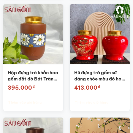
Hộp đựng trà khắc hoa
Hũ đựng trà gốm sứ
gốm đất đỏ Bát Tràng
dáng chóe màu đỏ họa
cao cấp SG-BĐT46
tiết tùng hạc SG-
₫
₫
395.000
413.000
BĐT57
Thêm vào giỏ hàng
Thêm vào giỏ hàng