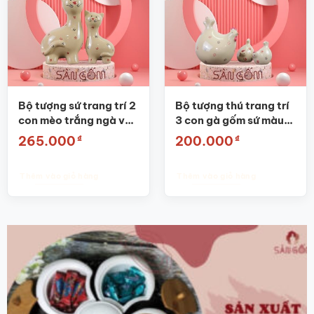
Bộ tượng sứ trang trí 2
Bộ tượng thú trang trí
con mèo trắng ngà vẽ
3 con gà gốm sứ màu
hoa nhí SG-TT18
trắng ngà SG-TT23
₫
₫
265.000
200.000
Thêm vào giỏ hàng
Thêm vào giỏ hàng