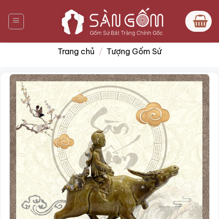
Bỏ
qua
nội
dung
Trang chủ
/
Tượng Gốm Sứ