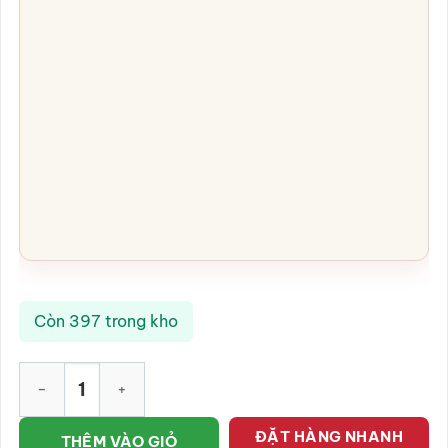
Còn 397 trong kho
Tượng mục đồng, chú bé cưỡi trâu màu men đồng giả cổ đẹp 
ĐẶT HÀNG NHANH
THÊM VÀO GIỎ