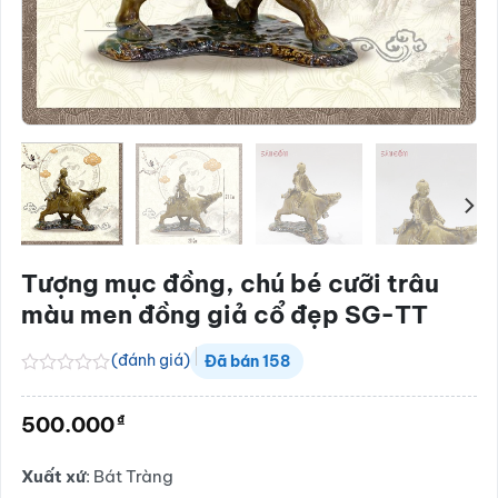
Tượng mục đồng, chú bé cưỡi trâu
màu men đồng giả cổ đẹp SG-TT
(đánh giá)
Đã bán
158
Được
xếp
₫
500.000
hạng
0.0
5
Xuất xứ
: Bát Tràng
sao