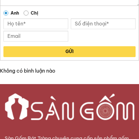
Anh
Chị
GỬI
Không có bình luận nào
Sàn Gốm Bát Tràng
chuyên cung cấp sản phẩm gốm