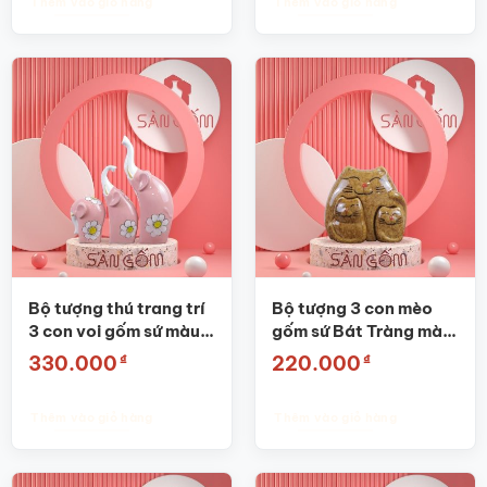
Thêm vào giỏ hàng
Thêm vào giỏ hàng
Bộ tượng thú trang trí
Bộ tượng 3 con mèo
3 con voi gốm sứ màu
gốm sứ Bát Tràng màu
hồng SG-TT06
nâu SG-TT24
₫
₫
330.000
220.000
Thêm vào giỏ hàng
Thêm vào giỏ hàng