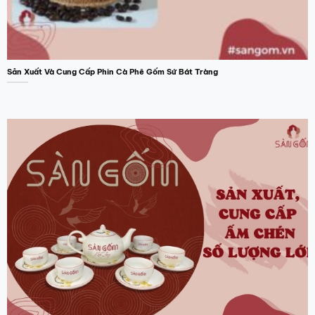
Sản Xuất Và Cung Cấp Phin Cà Phê Gốm Sứ Bát Tràng