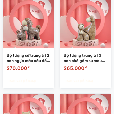
Bộ tượng sứ trang trí 2
Bộ tượng trang trí 3
con ngựa màu nâu đốm
con chó gốm sứ màu
SG-TT05
nâu SG-TT25
₫
₫
270.000
265.000
Thêm vào giỏ hàng
Thêm vào giỏ hàng