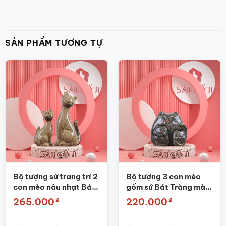
SẢN PHẨM TƯƠNG TỰ
Bộ tượng sứ trang trí 2
Bộ tượng 3 con mèo
con mèo nâu nhạt Bát
gốm sứ Bát Tràng màu
Tràng SG-TT26
đen SG-TT10
₫
₫
265.000
220.000