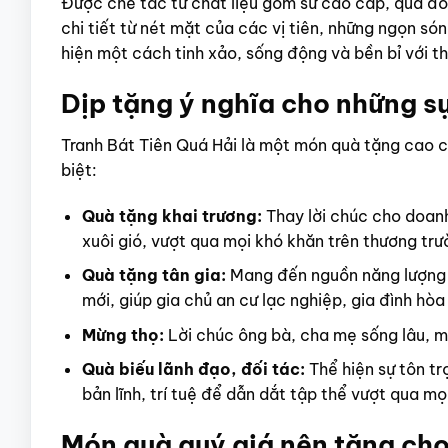
Được chế tác từ chất liệu gốm sứ cao cấp, qua đô
chi tiết từ nét mặt của các vị tiên, những ngọn s
hiện một cách tinh xảo, sống động và bền bỉ với th
Dịp tặng ý nghĩa cho những s
Tranh Bát Tiên Quá Hải là một món quà tặng cao c
biệt:
Quà tặng khai trương:
Thay lời chúc cho doan
xuôi gió, vượt qua mọi khó khăn trên thương tr
Quà tặng tân gia:
Mang đến nguồn năng lượng t
mới, giúp gia chủ an cư lạc nghiệp, gia đình hò
Mừng thọ:
Lời chúc ông bà, cha mẹ sống lâu, mạ
Quà biếu lãnh đạo, đối tác:
Thể hiện sự tôn tr
bản lĩnh, trí tuệ để dẫn dắt tập thể vượt qua mọ
Món quà quý giá nên tặng cho