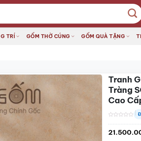
G TRÍ
GỐM THỜ CÚNG
GỐM QUÀ TẶNG
T
Tranh G
Tràng 
Cao Cấ
Đ
Được
xếp
21.500.0
hạng
0.0