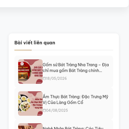
Bài viết liên quan
Gốm sứ Bát Tràng Nha Trang – Địa
chỉ mua gốm Bát Tràng chính
hãng tại Khánh Hòa
18/05/2026
Ẩm Thực Bát Tràng: Đặc Trưng Mỹ
Vị Của Làng Gốm Cổ
04/08/2025
Nghệ Nhân Bát Tràng: Các Tiêu