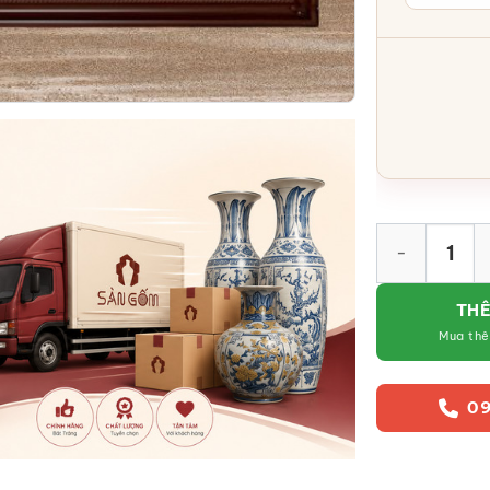
Tranh Gốm Sứ 
THÊ
Mua th
09