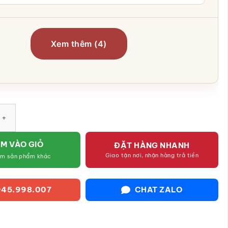
Xem thêm (4)
Bát Tiên Quá Hải Bát Tràng SG-TGS09 - Tranh Phong Thủy Cao 
M VÀO GIỎ
ĐẶT HÀNG NHANH
Giao tận nơi, nhận hàng trả tiền
êm sản phẩm khác
45.998.007
CHAT ZALO