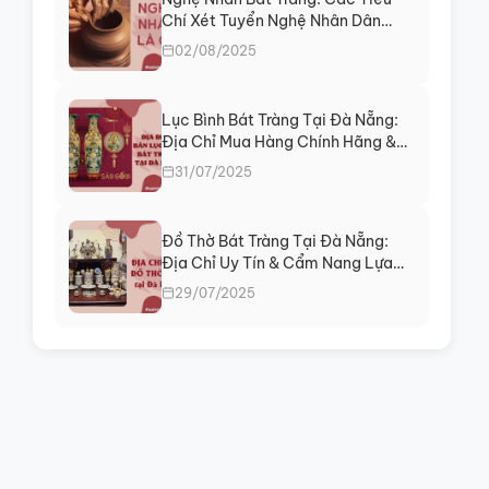
Chí Xét Tuyển Nghệ Nhân Dân
Gian
02/08/2025
Lục Bình Bát Tràng Tại Đà Nẵng:
Địa Chỉ Mua Hàng Chính Hãng &
Tư Vấn Phong Thủy
31/07/2025
Đồ Thờ Bát Tràng Tại Đà Nẵng:
Địa Chỉ Uy Tín & Cẩm Nang Lựa
Chọn
29/07/2025