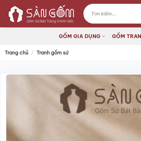
Bỏ
Tìm
qua
kiếm:
nội
dung
GỐM GIA DỤNG
GỐM TRAN
Trang chủ
/
Tranh gốm sứ