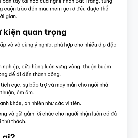
i bàn tay tài hoa của nghệ nhân Bát Tràng, từng
óng cuộn trào đến màu men rực rỡ đều được thể
ời gian.
ự kiện quan trọng
ấp và vô cùng ý nghĩa, phù hợp cho nhiều dịp đặc
h nghiệp, cửa hàng luôn vững vàng, thuận buồm
ường để đi đến thành công.
ích cực, sự bảo trợ và may mắn cho ngôi nhà
a thuận, êm ấm.
nh khỏe, an nhiên như các vị tiên.
ọng và gửi gắm lời chúc cho người nhận luôn có đủ
i thử thách.
 ai?