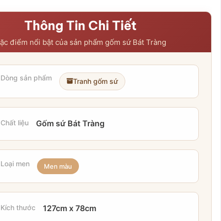
Thông Tin Chi Tiết
ặc điểm nổi bật của sản phẩm gốm sứ Bát Tràng
Dòng sản phẩm
Tranh gốm sứ
Chất liệu
Gốm sứ Bát Tràng
Loại men
Men màu
Kích thước
127cm x 78cm