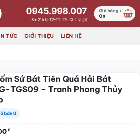
0945.998.007
Giỏ hàng /
0
₫
(8h-21h từ T2-T7; 17h Chủ Nhật)
IN TỨC
GIỚI THIỆU
LIÊN HỆ
ốm Sứ Bát Tiên Quá Hải Bát
SG-TGS09 – Tranh Phong Thủy
p
ã bán
0
00
₫