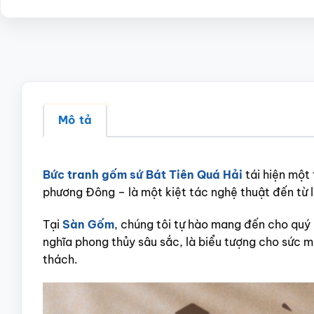
Mô tả
Bức tranh gốm sứ Bát Tiên Quá Hải
tái hiện một 
phương Đông – là một kiệt tác nghệ thuật đến từ 
Tại
Sàn Gốm
, chúng tôi tự hào mang đến cho quý
nghĩa phong thủy sâu sắc, là biểu tượng cho sức 
thách.