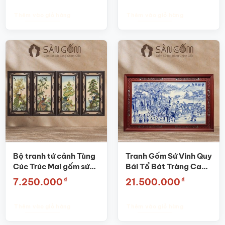
Thêm vào giỏ hàng
Thêm vào giỏ hàng
Bộ tranh tứ cảnh Tùng
Tranh Gốm Sứ Vinh Quy
Cúc Trúc Mai gốm sứ
Bái Tổ Bát Tràng Cao
Bát Tràng SG-TGS 02
Cấp SG-TGS11
₫
₫
7.250.000
21.500.000
Thêm vào giỏ hàng
Thêm vào giỏ hàng