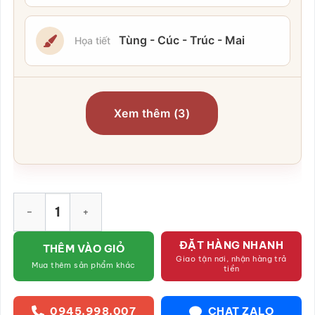
Tùng - Cúc - Trúc - Mai
Họa tiết
Xem thêm (3)
Bộ tranh gốm sứ Tùng Cúc Trúc Mai Bát Tràng SG-TGS 01 số l
ĐẶT HÀNG NHANH
THÊM VÀO GIỎ
Giao tận nơi, nhận hàng trả
Mua thêm sản phẩm khác
tiền
0945.998.007
CHAT ZALO