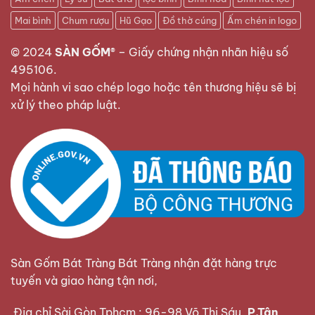
Mai bình
Chum rượu
Hũ Gạo
Đồ thờ cúng
Ấm chén in logo
© 2024
SÀN GỐM®
–
Giấy chứng nhận nhãn hiệu số
495106
.
Mọi hành vi sao chép logo hoặc tên thương hiệu sẽ bị
xử lý theo pháp luật.
Sàn Gốm Bát Tràng Bát Tràng nhận đặt hàng trực
tuyến và giao hàng tận nơi,
Địa chỉ Sài Gòn Tphcm : 96-98 Võ Thị Sáu,
P.Tân