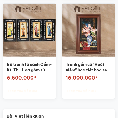
Bộ tranh tứ cảnh Cầm-
Tranh gốm sứ “Hoài
Kì-Thi-Họa gốm sứ
niệm” họa tiết hoa sen
Bát Tràng SG-TGS 03
SG-TGS13
₫
₫
6.500.000
16.000.000
Thêm vào giỏ hàng
Thêm vào giỏ hàng
Bài viết liên quan