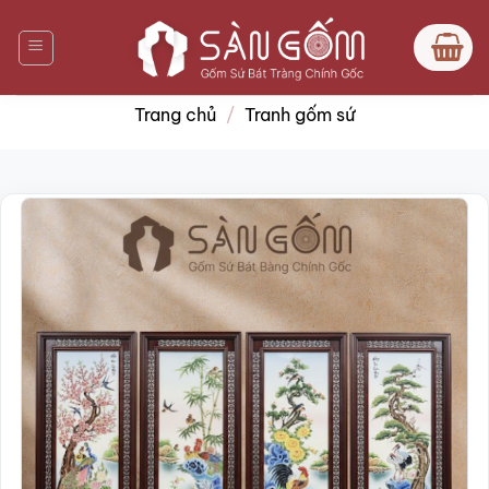
Bỏ
qua
nội
dung
Trang chủ
/
Tranh gốm sứ