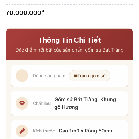
Được
xếp
₫
70.000.000
hạng
0.0
5
sao
Thông Tin Chi Tiết
Đặc điểm nổi bật của sản phẩm gốm sứ Bát Tràng
Dòng sản phẩm
Tranh gốm sứ
Gốm sứ Bát Tràng, Khung
Chất liệu
gỗ Hương
Cao 1m3 x Rộng 50cm
Kích thước