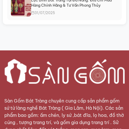
Hàng Chính Hãng & Tư Vấn Phong Thủy
31/07/2025
Sàn Gốm Bát Tràng
chuyên cung cấp sản phẩm gốm
sứ từ làng nghề Bát Tràng ( Gia Lâm, Hà Nội). Các sản
phẩm bao gồm: ấm chén, ly sứ ,bát đĩa, lọ hoa, đồ thờ
cúng , tượng trang trí, và gốm gia dụng trang trí . Sử