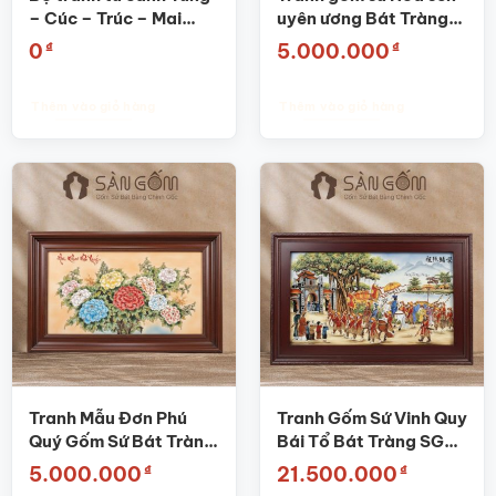
– Cúc – Trúc – Mai
uyên ương Bát Tràng
gốm sứ Bát Tràng SG-
SG-TGS 06
₫
₫
0
5.000.000
TGS 04
Thêm vào giỏ hàng
Thêm vào giỏ hàng
Tranh Mẫu Đơn Phú
Tranh Gốm Sứ Vinh Quy
Quý Gốm Sứ Bát Tràng
Bái Tổ Bát Tràng SG-
SG-TGS07
TGS10
₫
₫
5.000.000
21.500.000