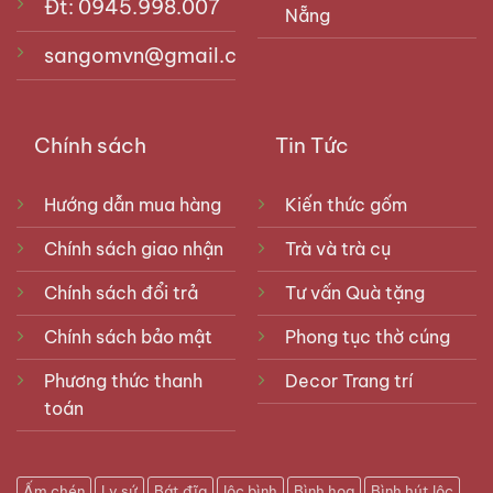
Đt: 0945.998.007
Nẵng
sangomvn@gmail.com
Chính sách
Tin Tức
Hướng dẫn mua hàng
Kiến thức gốm
Chính sách giao nhận
Trà và trà cụ
Chính sách đổi trả
Tư vấn Quà tặng
Chính sách bảo mật
Phong tục thờ cúng
Phương thức thanh
Decor Trang trí
toán
Ấm chén
Ly sứ
Bát đĩa
lộc bình
Bình hoa
Bình hút lộc