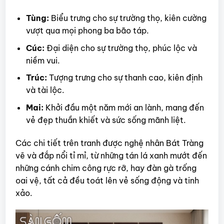
Tùng:
Biểu trưng cho sự trường thọ, kiên cường
vượt qua mọi phong ba bão táp.
Cúc:
Đại diện cho sự trường thọ, phúc lộc và
niềm vui.
Trúc:
Tượng trưng cho sự thanh cao, kiên định
và tài lộc.
Mai:
Khởi đầu một năm mới an lành, mang đến
vẻ đẹp thuần khiết và sức sống mãnh liệt.
Các chi tiết trên tranh được nghệ nhân Bát Tràng
vẽ và đắp nổi tỉ mỉ, từ những tán lá xanh mướt đến
những cánh chim công rực rỡ, hay đàn gà trống
oai vệ, tất cả đều toát lên vẻ sống động và tinh
xảo.