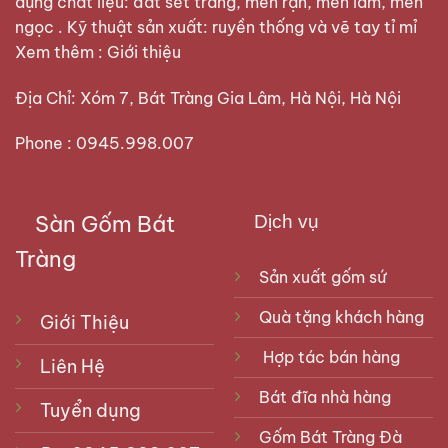
dụng chất liệu: đất sét trắng, men rạn, men lam, men
ngọc . Kỹ thuật sản xuất: ruyền thống và vẽ tay tỉ mỉ
Xem thêm :
Giới thiệu
Địa Chỉ: Xóm 7, Bát Tràng Gia Lâm, Hà Nội, Hà Nội
Phone : 0945.998.007
Sàn Gốm Bát
Dịch vụ
Tràng
Sản xuất gốm sứ
Quà tặng khách hàng
Giới Thiệu
Hợp tác bán hàng
Liên Hệ
Bát đĩa nhà hàng
Tuyển dụng
Gốm Bát Tràng Đà