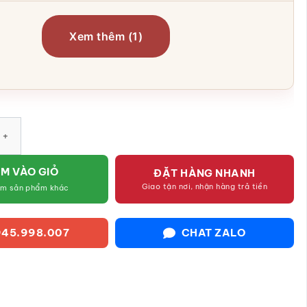
Xem thêm (1)
u cảnh để bàn đẹp men hỏa biến vàng kem SG-TC04 số lượng
M VÀO GIỎ
ĐẶT HÀNG NHANH
Giao tận nơi, nhận hàng trả tiền
êm sản phẩm khác
45.998.007
CHAT ZALO