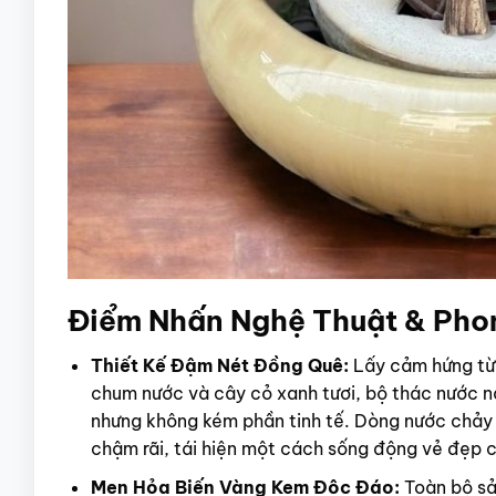
Điểm Nhấn Nghệ Thuật & Pho
Thiết Kế Đậm Nét Đồng Quê:
Lấy cảm hứng từ 
chum nước và cây cỏ xanh tươi, bộ thác nước 
nhưng không kém phần tinh tế.
Dòng nước chảy 
chậm rãi, tái hiện một cách sống động vẻ đẹp c
Men Hỏa Biến Vàng Kem Độc Đáo:
Toàn bộ sả