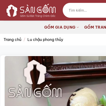
Bỏ
Tìm
qua
kiếm:
nội
dung
GỐM GIA DỤNG
GỐM TRAN
Trang chủ
/
Lu chậu phong thủy