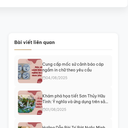
Bài viết liên quan
Cung cấp mốc sứ cảnh báo cáp
ngầm in chữ theo yêu cầu
04/08/2025
Khám phá họa tiết Sơn Thủy Hữu
Tình: Ý nghĩa và ứng dụng trên sản
phẩm gốm sứ Bát Tràng
01/08/2025
Hướng Dẫn Bài Trí Bát Nước Minh