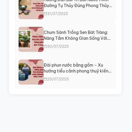
Đường Tụ Thủy Đúng Phong Thủy
Chiêu Tài, Giữ Lộc
31/07/2025
Chum Sành Trồng Sen Bát Tràng:
Nâng Tầm Không Gian Sống Với
Vẻ Đẹp Thanh Tịnh
30/07/2025
Đài phun nước bằng gốm - Xu
hướng tiểu cảnh phong thuỷ kiến
trúc Việt
29/07/2025