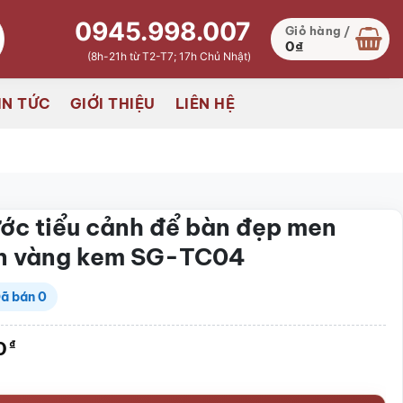
0945.998.007
Giỏ hàng /
0
₫
(8h-21h từ T2-T7; 17h Chủ Nhật)
IN TỨC
GIỚI THIỆU
LIÊN HỆ
ớc tiểu cảnh để bàn đẹp men
ến vàng kem SG-TC04
ã bán
0
0
₫