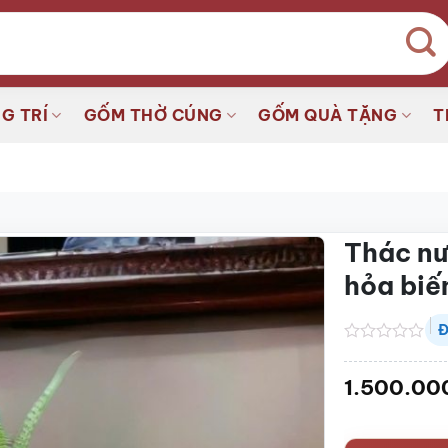
G TRÍ
GỐM THỜ CÚNG
GỐM QUÀ TẶNG
T
Thác nư
hỏa bi
Đ
Được
xếp
1.500.00
hạng
0.0
5
sao