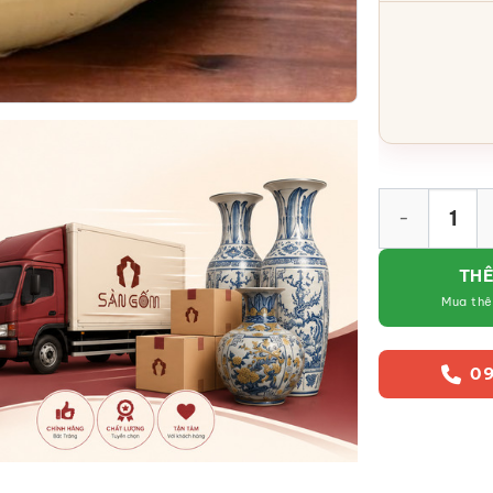
Thác nước tiể
THÊ
Mua th
09