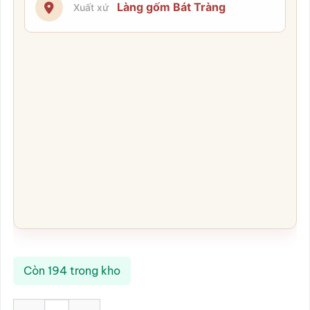
Làng gốm Bát Tràng
Xuất xứ
Còn 194 trong kho
Rắc tiêu 3 lỗ men nâu gốm Bát Tràng SG-BGV14 số lượng