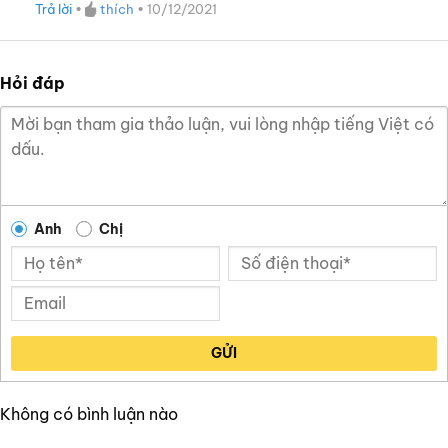
hạng
4
Trả lời
•
thích
•
10/12/2021
5 sao
Hỏi đáp
Anh
Chị
GỬI
Không có bình luận nào