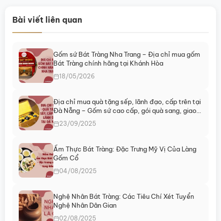
này
có
Bài viết liên quan
nhiều
biến
thể.
Gốm sứ Bát Tràng Nha Trang – Địa chỉ mua gốm
Các
Bát Tràng chính hãng tại Khánh Hòa
tùy
chọn
18/05/2026
có
thể
Địa chỉ mua quà tặng sếp, lãnh đạo, cấp trên tại
được
Đà Nẵng – Gốm sứ cao cấp, gói quà sang, giao
chọn
ngay
23/09/2025
trên
trang
sản
Ẩm Thực Bát Tràng: Đặc Trưng Mỹ Vị Của Làng
Gốm Cổ
phẩm
04/08/2025
Nghệ Nhân Bát Tràng: Các Tiêu Chí Xét Tuyển
Nghệ Nhân Dân Gian
02/08/2025