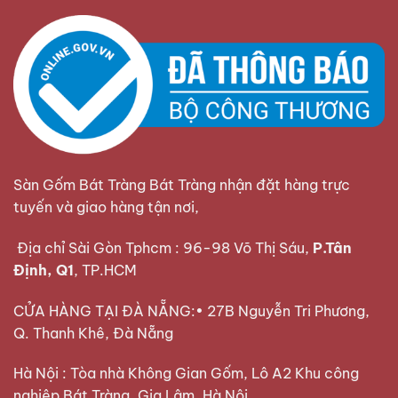
Sàn Gốm Bát Tràng Bát Tràng nhận đặt hàng trực
tuyến và giao hàng tận nơi,
Địa chỉ Sài Gòn Tphcm : 96-98 Võ Thị Sáu,
P.Tân
Định, Q1
, TP.HCM
CỬA HÀNG TẠI ĐÀ NẴNG:• 27B Nguyễn Tri Phương,
Q. Thanh Khê, Đà Nẵng
Hà Nội : Tòa nhà Không Gian Gốm, Lô A2 Khu công
nghiệp Bát Tràng, Gia Lâm, Hà Nội