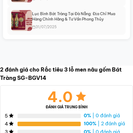
Lục Bình Bát Tràng Tại Đà Nẵng: Địa Chỉ Mua
Hàng Chính Hãng & Tư Vấn Phong Thủy
31/07/2025
2 đánh giá cho
Rắc tiêu 3 lỗ men nâu gốm Bát
Tràng SG-BGV14
4.0
ĐÁNH GIÁ TRUNG BÌNH
0%
| 0 đánh giá
5
100%
| 2 đánh giá
4
0%
| 0 đánh giá
3