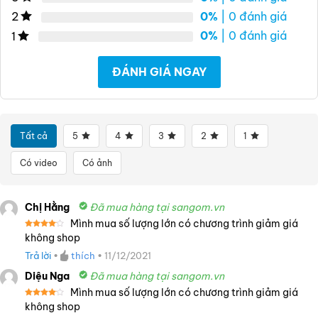
0%
| 0 đánh giá
2
0%
| 0 đánh giá
1
ĐÁNH GIÁ NGAY
Tất cả
5
4
3
2
1
Có video
Có ảnh
Chị Hằng
Đã mua hàng tại sangom.vn
Mình mua số lượng lớn có chương trình giảm giá
Được
không shop
xếp
hạng
4
Trả lời
•
thích
•
11/12/2021
5 sao
Diệu Nga
Đã mua hàng tại sangom.vn
Mình mua số lượng lớn có chương trình giảm giá
Được
không shop
xếp