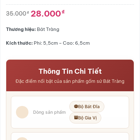
4.0
2
trên
5 dựa
28.000
₫
trên
đánh
35.000
₫
Giá
Giá
giá
gốc
hiện
là:
tại
Thương hiệu:
Bát Tràng
35.000₫.
là:
28.000₫.
Kích thước:
Phi: 5,5cm – Cao: 6,5cm
Thông Tin Chi Tiết
Đặc điểm nổi bật của sản phẩm gốm sứ Bát Tràng
Bộ Bát Đĩa
Dòng sản phẩm
Bộ Gia Vị