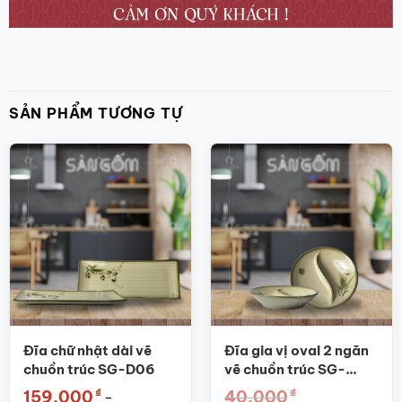
SẢN PHẨM TƯƠNG TỰ
Đĩa chữ nhật dài vẽ
Đĩa gia vị oval 2 ngăn
chuồn trúc SG-D06
vẽ chuồn trúc SG-
BGV06
₫
₫
159.000
40.000
–