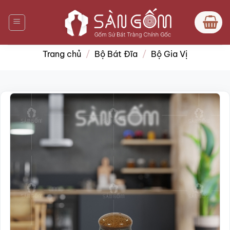
Bỏ
qua
nội
dung
Trang chủ
/
Bộ Bát Đĩa
/
Bộ Gia Vị