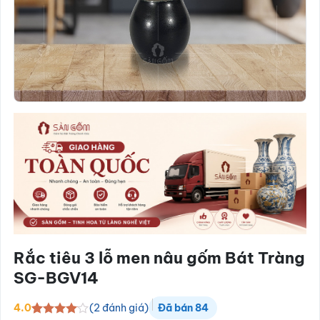
Rắc tiêu 3 lỗ men nâu gốm Bát Tràng
SG-BGV14
(
2
đánh giá)
4.0
Đã bán
84