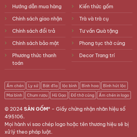
Hướng dẫn mua hàng
Kiến thức gốm
Chính sách giao nhận
Trà và trà cụ
Chính sách đổi trả
Tư vấn Quà tặng
Chính sách bảo mật
Phong tục thờ cúng
Phương thức thanh
Decor Trang trí
toán
Ấm chén
Ly sứ
Bát đĩa
lộc bình
Bình hoa
Bình hút lộc
Mai bình
Chum rượu
Hũ Gạo
Đồ thờ cúng
Ấm chén in logo
© 2024
SÀN GỐM®
–
Giấy chứng nhận nhãn hiệu số
495106
.
Mọi hành vi sao chép logo hoặc tên thương hiệu sẽ bị
xử lý theo pháp luật.