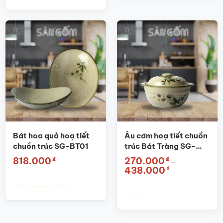
Bát hoa quả hoạ tiết
Âu cơm hoạ tiết chuồn
chuồn trúc SG-BT01
trúc Bát Tràng SG-
BT03
₫
₫
818.000
270.000
–
Khoảng
₫
438.000
giá:
từ
Thêm vào giỏ hàng
270.000₫
đến
Chọn
438.000₫
Sản
phẩm