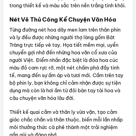
trong thiết kế và màu sắc trên nền trắng tinh khôi.
Nét Vẽ Thủ Công Kể Chuyện Văn Hóa
Từng đường nét hoa dây men lam trên thân phin
và ly đều được những người thợ làng gốm Bát
Tràng trực tiếp vẽ tay. Họa tiết mềm mại, uyển
chuyển gợi nhớ đến những hoa văn cổ xưa của
người Việt. Điểm nhấn đặc biệt là đóa hoa cúc
màu đỏ cam rực rỡ, một nét chấm phá đầy tinh
tế, mang đến sự ấm áp và tươi mới. Cầm trên tay
bộ phin ly, bạn không chỉ cảm nhận được sự tiện
dụng mà còn là hơi ấm từ đôi bàn tay tài hoa và
câu chuyện văn hóa lâu đời.
Thiết kế quai cầm và thân ly vừa vặn, tạo cảm
giác chắc chắn và thân thuộc, biến mỗi lần nhấp
môi thưởng thức cà phê thành một trải nghiệm
gần gũi và đáng nhớ.