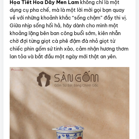
Họa Tiết Hoa Dây Men Lam
không chỉ là một
dụng cụ pha chế, mà là một lời mời gọi bạn quay
về với những khoảnh khắc “sống chậm” đầy thi vị.
Giữa nhịp sống hối hả, hãy dành cho mình một
khoảng lặng bên ban công buổi sớm, kiên nhẫn
chờ đợi từng giọt cà phê đậm đà nhỏ giọt từ
chiếc phin gốm sứ tinh xảo, cảm nhận hương thơm
lan tỏa và bắt đầu một ngày mới thật an yên.