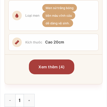
Men sứ trắng bóng
Loại men
bền màu vĩnh cửu
dễ dàng vệ sinh.
Cao 20cm
Kích thước
Xem thêm (4)
Bộ Phin Ly Cà Phê Gốm Sứ Bát Tràng Vẽ Tay Họa Tiết Hoa Dâ