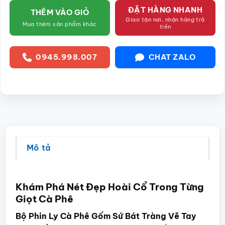
ĐẶT HÀNG NHANH
THÊM VÀO GIỎ
Giao tận nơi, nhận hàng trả
Mua thêm sản phẩm khác
tiền
0945.998.007
CHAT ZALO
Mô tả
Khám Phá Nét Đẹp Hoài Cổ Trong Từng
Giọt Cà Phê
Bộ Phin Ly Cà Phê Gốm Sứ Bát Tràng Vẽ Tay