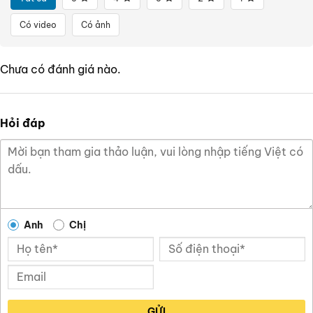
Có video
Có ảnh
Chưa có đánh giá nào.
Hỏi đáp
Anh
Chị
GỬI