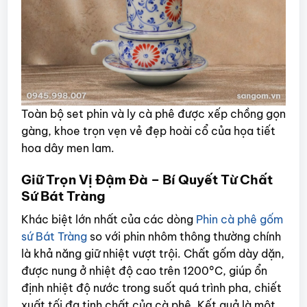
Toàn bộ set phin và ly cà phê được xếp chồng gọn
gàng, khoe trọn vẹn vẻ đẹp hoài cổ của họa tiết
hoa dây men lam.
Giữ Trọn Vị Đậm Đà – Bí Quyết Từ Chất
Sứ Bát Tràng
Khác biệt lớn nhất của các dòng
Phin cà phê gốm
sứ Bát Tràng
so với phin nhôm thông thường chính
là khả năng giữ nhiệt vượt trội. Chất gốm dày dặn,
được nung ở nhiệt độ cao trên 1200°C, giúp ổn
định nhiệt độ nước trong suốt quá trình pha, chiết
xuất tối đa tinh chất của cà phê. Kết quả là một