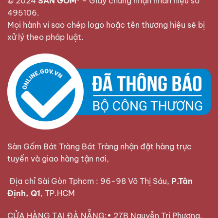
© 2024
SÀN GỐM®
–
Giấy chứng nhận nhãn hiệu số
495106
.
Mọi hành vi sao chép logo hoặc tên thương hiệu sẽ bị
xử lý theo pháp luật.
Sàn Gốm Bát Tràng Bát Tràng nhận đặt hàng trực
tuyến và giao hàng tận nơi,
Địa chỉ Sài Gòn Tphcm : 96-98 Võ Thị Sáu,
P.Tân
Định, Q1
, TP.HCM
CỬA HÀNG TẠI ĐÀ NẴNG:• 27B Nguyễn Tri Phương,