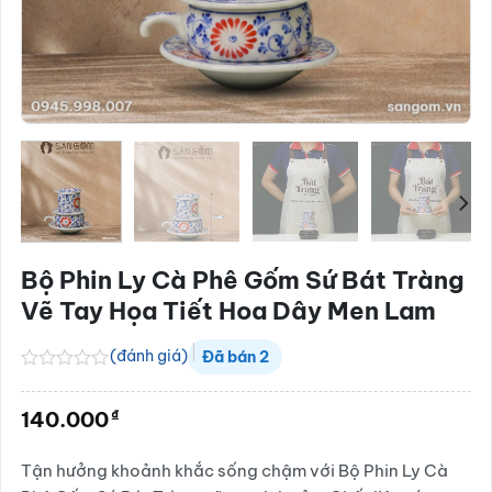
Bộ Phin Ly Cà Phê Gốm Sứ Bát Tràng
Vẽ Tay Họa Tiết Hoa Dây Men Lam
(đánh giá)
Đã bán
2
Được
xếp
₫
140.000
hạng
0.0
5
Tận hưởng khoảnh khắc sống chậm với Bộ Phin Ly Cà
sao