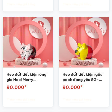
Thêm vào giỏ hàng
Thêm vào giỏ hàng
Heo đất tiết kiệm ông
Heo đất tiết kiệm gấu
già Noel Merry
pooh đáng yêu SG-
Christmas SG-HĐ09
HĐ10
₫
₫
90.000
90.000
Thêm vào giỏ hàng
Thêm vào giỏ hàng