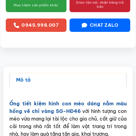
Giao tận nơi, nhận hàng trả
Mua thêm sản phẩm khác
tiền
0945.998.007
CHAT ZALO
Mô tả
Ống tiết kiệm hình con mèo dáng nằm màu
hồng vẽ chỉ vàng SG-HĐ46
với hình tượng con
mèo vừa mang lại tài lộc cho gia chủ, cất giữ của
cải trong nhà rất tốt để làm vật trang trí trong
nhà, hay làm quà tặng tân gia, khai trương.