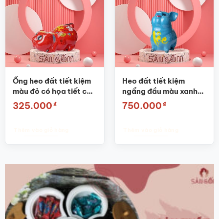
Ống heo đất tiết kiệm
Heo đất tiết kiệm
màu đỏ có họa tiết chữ
ngẩng đầu màu xanh
“Lộc” SG-HĐ05
vẽ chữ lộc SG-HĐ28
₫
₫
325.000
750.000
Thêm vào giỏ hàng
Thêm vào giỏ hàng