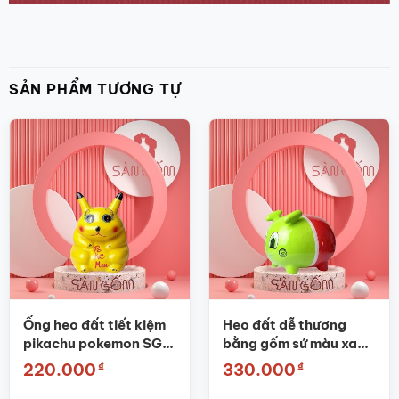
SẢN PHẨM TƯƠNG TỰ
Ống heo đất tiết kiệm
Heo đất dễ thương
pikachu pokemon SG-
bằng gốm sứ màu xanh
HĐ19
đỏ SG-HĐ18
₫
₫
220.000
330.000