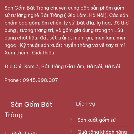
Sàn Gốm Bát Tràng
chuyên cung cấp sản phẩm gốm
sứ từ làng nghề Bát Tràng ( Gia Lâm, Hà Nội). Các sản
phẩm bao gồm: ấm chén, ly sứ ,bát đĩa, lọ hoa, đồ thờ
cúng , tượng trang trí, và gốm gia dụng trang trí . Sử
dụng chất liệu: đất sét trắng, men rạn, men lam, men
ngọc . Kỹ thuật sản xuất: ruyền thống và vẽ tay tỉ mỉ
Xem thêm :
Giới thiệu
Địa Chỉ: Xóm 7, Bát Tràng Gia Lâm, Hà Nội, Hà Nội
Phone : 0945.998.007
Sàn Gốm Bát
Dịch vụ
Tràng
Sản xuất gốm sứ
Quà tặng khách hàng
Giới Thiệu