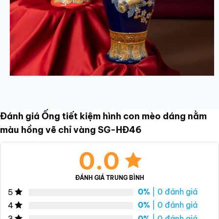
Đánh giá Ống tiết kiệm hình con mèo dáng nằm
màu hồng vẽ chỉ vàng SG-HĐ46
0.0
ĐÁNH GIÁ TRUNG BÌNH
0%
| 0 đánh giá
5
0%
| 0 đánh giá
4
0%
| 0 đánh giá
3