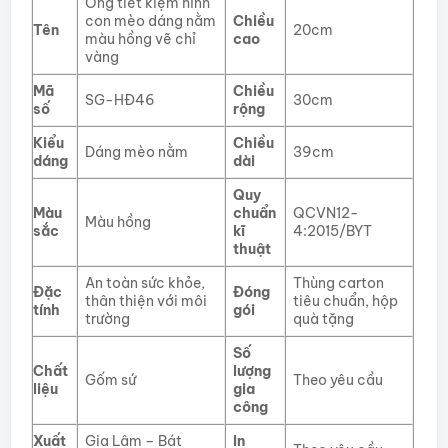
Ống tiết kiệm hình
con mèo dáng nằm
Chiều
Tên
20cm
màu hồng vẽ chỉ
cao
vàng
Mã
Chiều
SG-HĐ46
30cm
số
rộng
Kiểu
Chiều
Dáng mèo nằm
39cm
dáng
dài
Quy
Màu
chuẩn
QCVN12-
Màu hồng
sắc
kĩ
4:2015/BYT
thuật
An toàn sức khỏe,
Thùng carton
Đặc
Đóng
thân thiện với môi
tiêu chuẩn, hộp
tính
gói
trường
quà tặng
Số
Chất
lượng
Gốm sứ
Theo yêu cầu
liệu
gia
công
Xuất
Gia Lâm – Bát
In