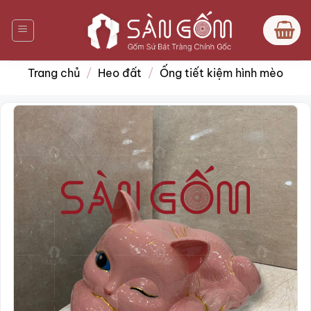
Bỏ
qua
nội
dung
Trang chủ
/
Heo đất
/
Ống tiết kiệm hình mèo