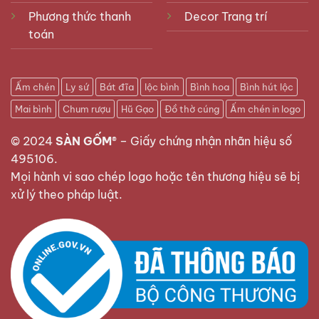
Phương thức thanh
Decor Trang trí
toán
Ấm chén
Ly sứ
Bát đĩa
lộc bình
Bình hoa
Bình hút lộc
Mai bình
Chum rượu
Hũ Gạo
Đồ thờ cúng
Ấm chén in logo
© 2024
SÀN GỐM®
–
Giấy chứng nhận nhãn hiệu số
495106
.
Mọi hành vi sao chép logo hoặc tên thương hiệu sẽ bị
xử lý theo pháp luật.