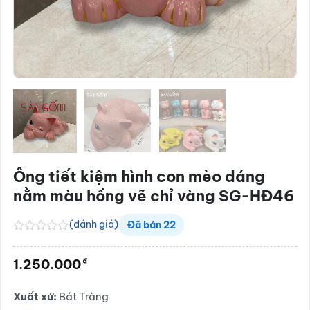
Ống tiết kiệm hình con mèo dáng
nằm màu hồng vẽ chỉ vàng SG-HĐ46
(đánh giá)
Đã bán
22
Được
xếp
₫
1.250.000
hạng
0.0
5
Xuất xứ:
Bát Tràng
sao