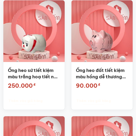
Ống heo sứ tiết kiệm
Ống heo đất tiết kiệm
màu trắng hoạ tiết nơ
màu hồng dễ thương
đỏ SG-HĐ13
SG-HĐ11
₫
₫
250.000
90.000
Thêm vào giỏ hàng
Thêm vào giỏ hàng