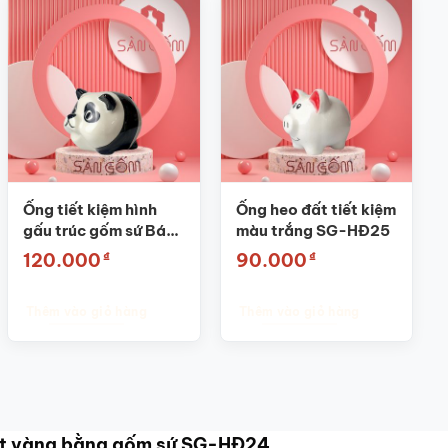
Ống tiết kiệm hình
Ống heo đất tiết kiệm
gấu trúc gốm sứ Bát
màu trắng SG-HĐ25
Tràng SG-HĐ01
₫
₫
120.000
90.000
Thêm vào giỏ hàng
Thêm vào giỏ hàng
uột vàng bằng gốm sứ SG-HĐ24