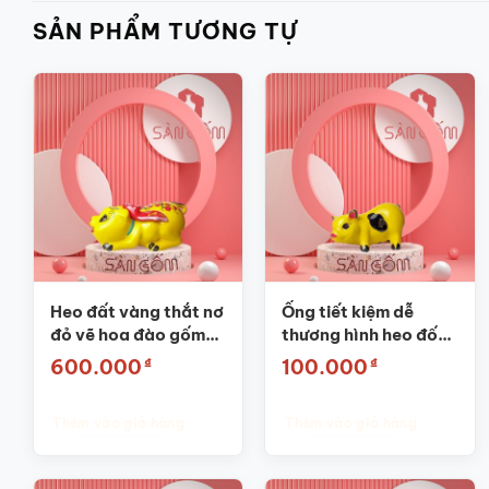
SẢN PHẨM TƯƠNG TỰ
Heo đất vàng thắt nơ
Ống tiết kiệm dễ
đỏ vẽ hoa đào gốm
thương hình heo đốm
sứ SG-HĐ27
màu vàng SG-HĐ20
₫
₫
600.000
100.000
Thêm vào giỏ hàng
Thêm vào giỏ hàng