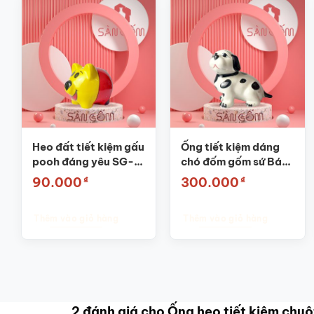
Heo đất tiết kiệm gấu
Ống tiết kiệm dáng
pooh đáng yêu SG-
chó đốm gốm sứ Bát
HĐ10
Tràng SG-HĐ16
₫
₫
90.000
300.000
Thêm vào giỏ hàng
Thêm vào giỏ hàng
2 đánh giá cho
Ống heo tiết kiệm ch