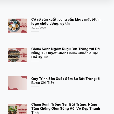
Cơ sở sản xuất, cung cấp khay mứt tết in
logo chất lượng, uy tín
30/07/2025
Chum Sành Ngâm Rượu Bát Tràng tại Đà
Nẵng: Bí Quyết Chọn Chum Chuẩn & Địa
Chỉ Uy Tín
Quy Trình Sản Xuất Gốm Sứ Bát Tràng: 6
Bước Chi Tiết
Chum Sành Trồng Sen Bát Tràng: Nâng
Tầm Không Gian Sống Với Vẻ Đẹp Thanh
Tịnh