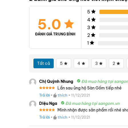
5
5.0
4
3
ĐÁNH GIÁ TRUNG BÌNH
2
1
Tất cả
5
4
3
2
Chị Quỳnh Nhung
Đã mua hàng tại sango
Lần sau ủng hộ Sàn Gốm tiếp nhé
Được xếp
Trả lời
•
thích
•
11/12/2021
hạng
5
5
sao
Diệu Nga
Đã mua hàng tại sangom.vn
Mình nhận được sản phẩm rồi nhé sh
Được xếp
Trả lời
•
thích
•
11/12/2021
hạng
5
5
sao