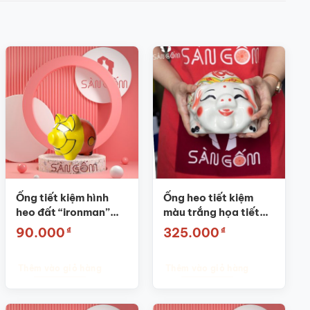
Ống tiết kiệm hình
Ống heo tiết kiệm
heo đất “ironman”
màu trắng họa tiết
chất liệu gốm sứ SG-
chữ “Lộc” vẽ tay SG-
₫
₫
90.000
325.000
HĐ08
HĐ03
Thêm vào giỏ hàng
Thêm vào giỏ hàng