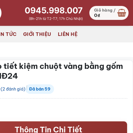
0945.998.007
Giỏ hàng /
0
₫
(8h-21h từ T2-T7; 17h Chủ Nhật)
IN TỨC
GIỚI THIỆU
LIÊN HỆ
 tiết kiệm chuột vàng bằng gốm
HĐ24
(
2
đánh giá)
Đã bán
59
Thông Tin Chi Tiết