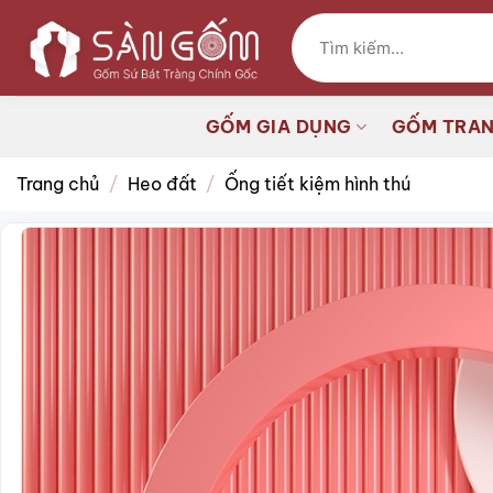
Bỏ
Tìm
qua
kiếm:
nội
dung
GỐM GIA DỤNG
GỐM TRAN
Trang chủ
/
Heo đất
/
Ống tiết kiệm hình thú