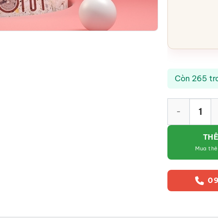
Còn 265 tr
Ống heo tiết 
THÊ
Mua th
09