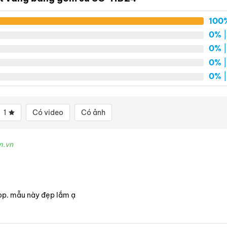
100
0%
|
0%
|
0%
|
0%
|
1
Có video
Có ảnh
m.vn
op. mẫu này đẹp lắm ạ