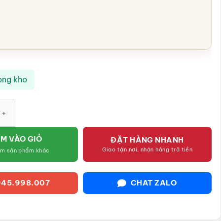
ong kho
kiệm chuột vàng bằng gốm sứ SG-HĐ24 số lượng
M VÀO GIỎ
ĐẶT HÀNG NHANH
Giao tận nơi, nhận hàng trả tiền
êm sản phẩm khác
45.998.007
CHAT ZALO