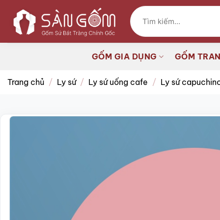
Bỏ
Tìm
qua
kiếm:
nội
dung
GỐM GIA DỤNG
GỐM TRAN
Trang chủ
/
Ly sứ
/
Ly sứ uống cafe
/
Ly sứ capuchin