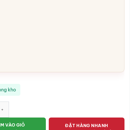
ong kho
ccino vân đá màu vàng Bát Tràng SG-LS51 số lượng
M VÀO GIỎ
ĐẶT HÀNG NHANH