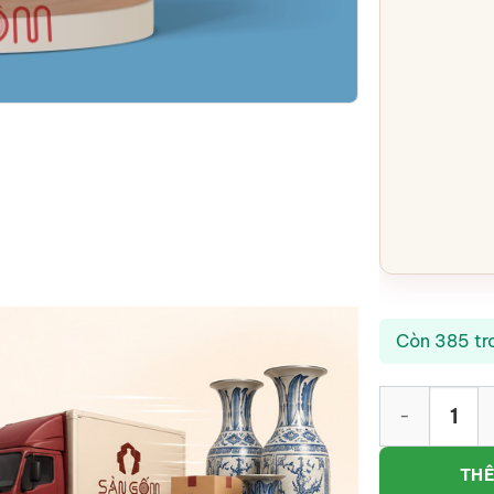
Còn 385 tr
Ly cafe cappu
THÊ