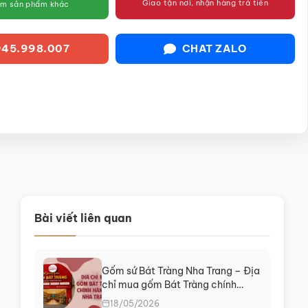
Giao tận nơi, nhận hàng trả tiền
êm sản phẩm khác
45.998.007
CHAT ZALO
Bài viết liên quan
Gốm sứ Bát Tràng Nha Trang – Địa
chỉ mua gốm Bát Tràng chính
hãng tại Khánh Hòa
18/05/2026