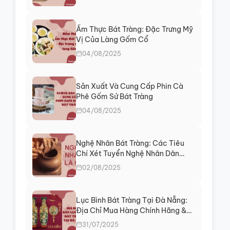
Ẩm Thực Bát Tràng: Đặc Trưng Mỹ
Vị Của Làng Gốm Cổ
04/08/2025
Sản Xuất Và Cung Cấp Phin Cà
Phê Gốm Sứ Bát Tràng
04/08/2025
Nghệ Nhân Bát Tràng: Các Tiêu
Chí Xét Tuyển Nghệ Nhân Dân
Gian
02/08/2025
Lục Bình Bát Tràng Tại Đà Nẵng:
Địa Chỉ Mua Hàng Chính Hãng &
Tư Vấn Phong Thủy
31/07/2025