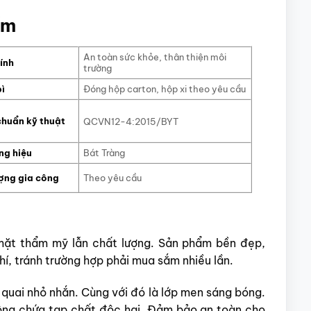
ẩm
An toàn sức khỏe, thân thiện môi
ính
trường
bì
Đóng hộp carton, hộp xi theo yêu cầu
chuẩn kỹ thuật
QCVN12-4:2015/BYT
ng hiệu
Bát Tràng
ợng gia công
Theo yêu cầu
mặt thẩm mỹ lẫn chất lượng. Sản phẩm bền đẹp,
hí, tránh trường hợp phải mua sắm nhiều lần.
quai nhỏ nhắn. Cùng với đó là lớp men sáng bóng.
ông chứa tạp chất độc hại. Đảm bảo an toàn cho