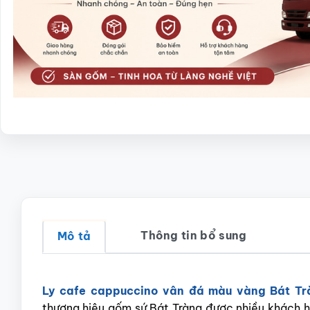
Thông tin bổ sung
Mô tả
Ly cafe cappuccino vân đá màu vàng Bát T
thương hiệu gốm sứ Bát Tràng được nhiều khách hà