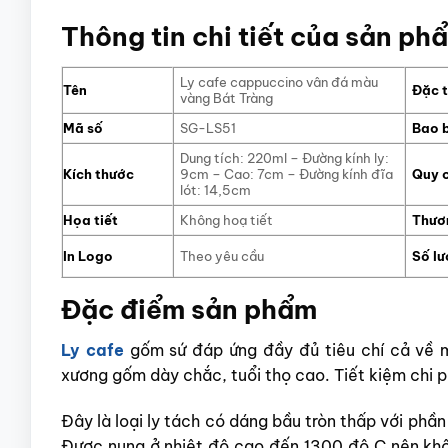
Thông tin chi tiết của sản ph
Ly cafe cappuccino vân đá màu
Tên
Đặc t
vàng Bát Tràng
Mã số
SG-LS51
Bao 
Dung tích: 220ml – Đường kính ly:
Kích thước
9cm – Cao: 7cm – Đường kính đĩa
Quy 
lót: 14,5cm
Họa tiết
Không hoạ tiết
Thươ
In Logo
Theo yêu cầu
Số lư
Đặc điểm sản phẩm
Ly cafe
gốm sứ
đáp ứng đầy đủ tiêu chí cả về 
xương gốm dày chắc, tuổi thọ cao. Tiết kiệm chi p
Đây là loại
ly tách
có dáng bầu tròn thấp với phần 
Được nung ở nhiệt độ cao đến 1300 độ C nên kh