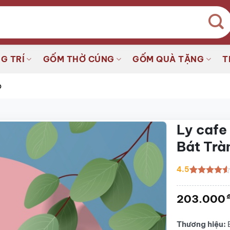
G TRÍ
GỐM THỜ CÚNG
GỐM QUÀ TẶNG
T
o
Ly cafe
Bát Tr
4.5
4.5
2
trên 5
dựa trên
203.000
đánh giá
Thương hiệu: