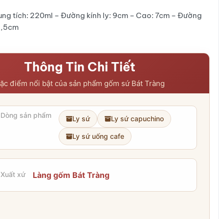
ung tích: 220ml – Đường kính ly: 9cm – Cao: 7cm – Đường
14,5cm
Thông Tin Chi Tiết
ặc điểm nổi bật của sản phẩm gốm sứ Bát Tràng
Dòng sản phẩm
Ly sứ
Ly sứ capuchino
Ly sứ uống cafe
Xuất xứ
Làng gốm Bát Tràng