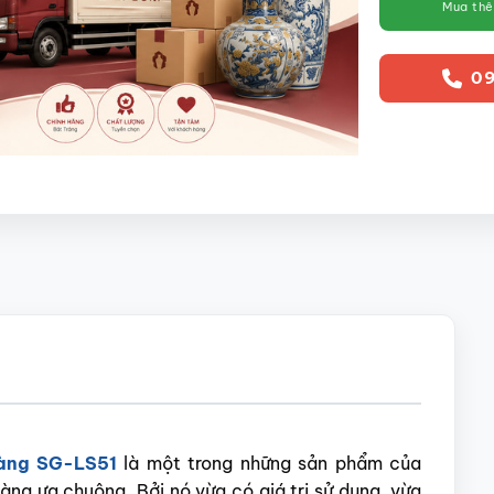
Mua th
09
ràng SG-LS51
là một trong những sản phẩm của
ng ưa chuộng. Bởi nó vừa có giá trị sử dụng, vừa