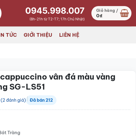
0945.998.007
Giỏ hàng /
0
₫
(8h-21h từ T2-T7; 17h Chủ Nhật)
IN TỨC
GIỚI THIỆU
LIÊN HỆ
 cappuccino vân đá màu vàng
àng SG-LS51
(
2
đánh giá)
Đã bán
212
₫
Bát Tràng