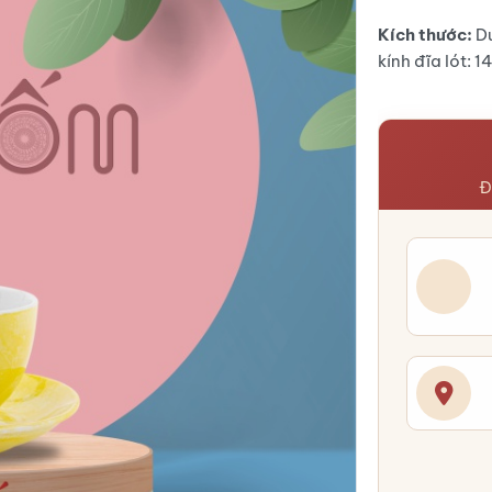
Kích thước:
D
kính đĩa lót: 
Đ