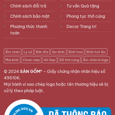
Chính sách đổi trả
Tư vấn Quà tặng
Chính sách bảo mật
Phong tục thờ cúng
Phương thức thanh
Decor Trang trí
toán
Ấm chén
Ly sứ
Bát đĩa
lộc bình
Bình hoa
Bình hút lộc
Mai bình
Chum rượu
Hũ Gạo
Đồ thờ cúng
Ấm chén in logo
© 2024
SÀN GỐM®
–
Giấy chứng nhận nhãn hiệu số
495106
.
Mọi hành vi sao chép logo hoặc tên thương hiệu sẽ bị
xử lý theo pháp luật.