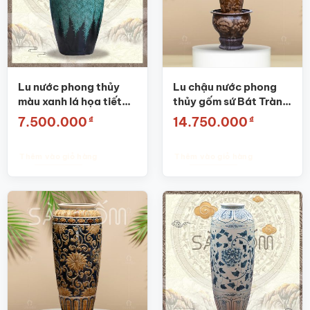
Lu nước phong thủy
Lu chậu nước phong
màu xanh lá họa tiết
thủy gốm sứ Bát Tràng
dây hoa khắc tay SG-
màu nâu họa tiết sen
₫
₫
7.500.000
14.750.000
LN13
chép SG-LN25
Thêm vào giỏ hàng
Thêm vào giỏ hàng