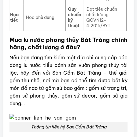
Quy
Đạt tiêu chuẩn
Họa
chuẩn
chất lượng
Hoa phù dung
tiết
kỹ
QCVN12-
thuật
4:2015/BYT
Mua lu nước phong thủy Bát Tràng chính
hãng, chất lượng ở đâu?
Nếu bạn đang tìm kiếm một địa chỉ cung cấp các
dòng lu nước tiểu cảnh sân vườn phong thủy tài
lộc, hãy đến với Sàn Gốm Bát Tràng – thế giới
gốm thu nhỏ, nơi mà bạn có thể tìm được bất kỳ
món đồ nào từ gốm sứ bao gồm : gốm sứ trang trí,
gốm sứ phong thủy, gốm sứ decor, gốm sứ gia
dụng…
Thông tin liên hệ Sàn Gốm Bát Tràng