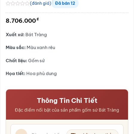
(đánh giá)
Đã bán
12
Được
xếp
₫
8.706.000
hạng
0.0
5
Xuất xứ:
Bát Tràng
sao
Màu sắc:
Màu xanh rêu
Chất liệu:
Gốm sứ
Họa tiết:
Hoa phù dung
Thông Tin Chi Tiết
Đặc điểm nổi bật của sản phẩm gốm sứ Bát Tràng