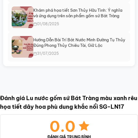
Khám phá họa tiết Sơn Thủy Hữu Tình: Ý nghĩa
và ứng dụng trên sản phẩm gốm sứ Bát Tràng
01/08/2025
Hướng Dẫn Bài Trí Bát Nước Minh Đường Tụ Thủy
Đúng Phong Thủy Chiêu Tài, Giữ Lộc
31/07/2025
Đánh giá Lu nước gốm sứ Bát Tràng màu xanh rêu
họa tiết dây hoa phù dung khắc nổi SG-LN17
0.0
ĐÁNH GIÁ TRUNG BÌNH