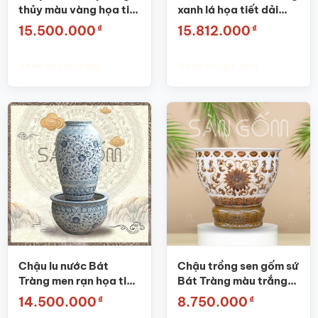
thủy màu vàng họa tiết
xanh lá họa tiết dải
gợn sóng SG-LN08
dây xoắn Bát Tràng
₫
₫
15.500.000
15.812.000
SG-LN14
Thêm vào giỏ hàng
Thêm vào giỏ hàng
Chậu lu nước Bát
Chậu trồng sen gốm sứ
Tràng men rạn họa tiết
Bát Tràng màu trắng
hoa đồng tiền SG-
nâu họa tiết dây hoa
₫
₫
14.500.000
8.750.000
LN09
phù dung khắc nổi SG-