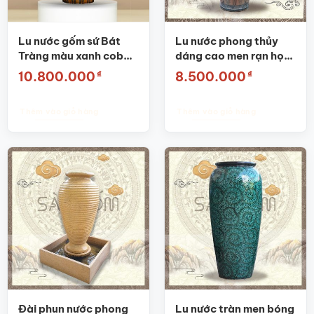
Lu nước gốm sứ Bát
Lu nước phong thủy
Tràng màu xanh coban
dáng cao men rạn họa
họa tiết dây hoa phù
tiết hoa phù dung SG-
₫
₫
10.800.000
8.500.000
dung khắc nổi SG-
LN15
LN19
Thêm vào giỏ hàng
Thêm vào giỏ hàng
Đài phun nước phong
Lu nước tràn men bóng