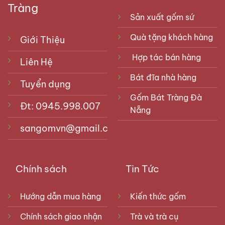
Tràng
Sản xuất gốm sứ
Quà tặng khách hàng
Giới Thiệu
Hợp tác bán hàng
Liên Hệ
Bát đĩa nhà hàng
Tuyển dụng
Gốm Bát Tràng Đà
Đt: 0945.998.007
Nẵng
sangomvn@gmail.com
Chính sách
Tin Tức
Hướng dẫn mua hàng
Kiến thức gốm
Chính sách giao nhận
Trà và trà cụ