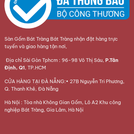
Sàn Gốm Bát Tràng Bát Tràng nhận đặt hàng trực
tuyến và giao hàng tận nơi,
Địa chỉ Sài Gòn Tphcm : 96-98 Võ Thị Sáu,
P.Tân
Định, Q1
, TP.HCM
CỬA HÀNG TẠI ĐÀ NẴNG:• 27B Nguyễn Tri Phương,
Q. Thanh Khê, Đà Nẵng
Hà Nội : Tòa nhà Không Gian Gốm, Lô A2 Khu công
nghiệp Bát Tràng, Gia Lâm, Hà Nội