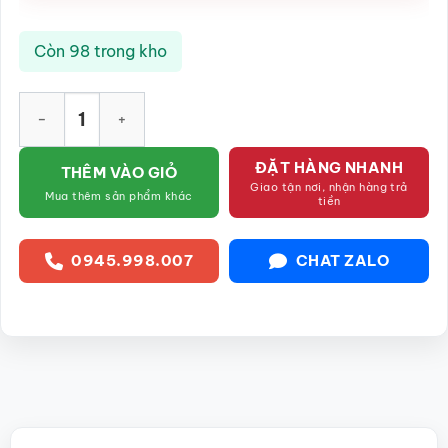
Còn 98 trong kho
Lu nước gốm sứ Bát Tràng màu xanh rêu họa tiết dây hoa phù 
ĐẶT HÀNG NHANH
THÊM VÀO GIỎ
Giao tận nơi, nhận hàng trả
Mua thêm sản phẩm khác
tiền
0945.998.007
CHAT ZALO