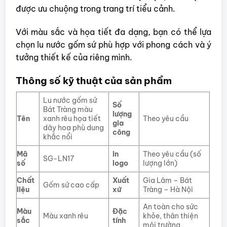
được ưu chuộng trong trang trí tiểu cảnh.
Với màu sắc và họa tiết đa dạng, bạn có thể lựa
chọn lu nước gốm sứ phù hợp với phong cách và ý
tưởng thiết kế của riêng mình.
Thông số kỹ thuật của sản phẩm
Lu nước gốm sứ
Số
Bát Tràng màu
lượng
Tên
xanh rêu họa tiết
Theo yêu cầu
gia
dây hoa phù dung
công
khắc nổi
Mã
In
Theo yêu cầu (số
SG-LN17
số
logo
lượng lớn)
Chất
Xuất
Gia Lâm – Bát
Gốm sứ cao cấp
liệu
xứ
Tràng – Hà Nội
An toàn cho sức
Màu
Đặc
Màu xanh rêu
khỏe, thân thiện
sắc
tính
môi trường