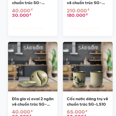
chuồn trúc SG-
vẽ chuồn trúc SG-
BGV07
D08
₫
₫
40.000
210.000
Giá
Giá
Giá
Giá
30.000
180.000
₫
₫
gốc
hiện
gốc
hiện
là:
tại
là:
tại
40.000₫.
là:
210.000₫.
là:
Thêm vào giỏ hàng
Thêm vào giỏ hàng
30.000₫.
180.000₫.
Đĩa gia vị oval 2 ngăn
Cốc nước dáng trụ vẽ
vẽ chuồn trúc SG-
chuồn trúc SG-LS10
BGV06
₫
₫
40.000
65.000
Giá
Giá
Giá
Giá
₫
₫