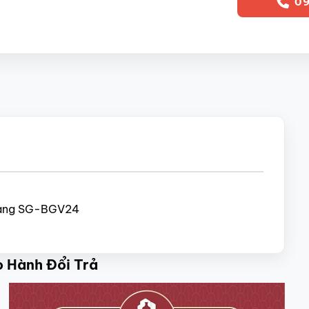
09
Tràng SG-BGV24
o Hành Đổi Trả