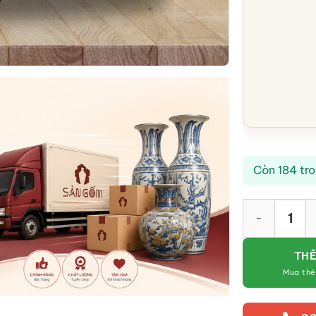
Còn 184 tr
Khay gia vị ch
THÊ
Mua th