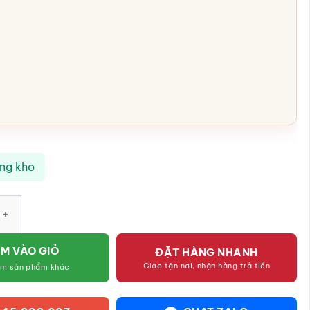
ong kho
ữ nhật hai ngăn men đen mát Bát Tràng SG-BGV24 số lượng
M VÀO GIỎ
ĐẶT HÀNG NHANH
Giao tận nơi, nhận hàng trả tiền
êm sản phẩm khác