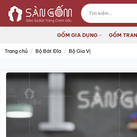
Bỏ
Tìm
qua
kiếm:
nội
dung
GỐM GIA DỤNG
GỐM TRAN
Trang chủ
/
Bộ Bát Đĩa
/
Bộ Gia Vị