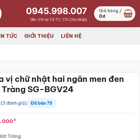
0945.998.007
Giỏ hàng /
0
₫
(8h-21h từ T2-T7; 17h Chủ Nhật)
IN TỨC
GIỚI THIỆU
LIÊN HỆ
a vị chữ nhật hai ngăn men đen
t Tràng SG-BGV24
(
3
đánh giá)
Đã bán
75
.000
₫
Bát Tràng