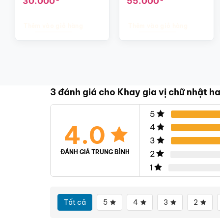
30.000
55.000
gốc
hiện
gốc
hiện
là:
tại
là:
tại
40.000₫.
là:
65.000₫.
là:
Thêm vào giỏ hàng
Thêm vào giỏ hàng
30.000₫.
55.000₫.
3 đánh giá cho
Khay gia vị chữ nhật 
5
4.0
4
3
ĐÁNH GIÁ TRUNG BÌNH
2
1
Tất cả
5
4
3
2