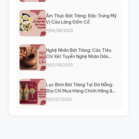
ngay
Ẩm Thực Bát Tràng: Đặc Trưng Mỹ
Vị Của Làng Gốm Cổ
04/08/2025
Nghệ Nhân Bát Tràng: Các Tiêu
Chí Xét Tuyển Nghệ Nhân Dân
Gian
02/08/2025
Lục Bình Bát Tràng Tại Đà Nẵng:
Địa Chỉ Mua Hàng Chính Hãng &
Tư Vấn Phong Thủy
31/07/2025