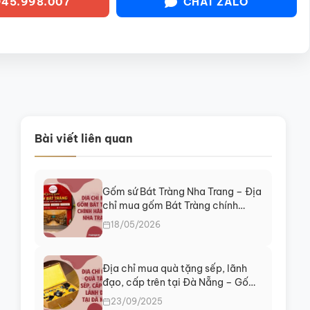
45.998.007
CHAT ZALO
Bài viết liên quan
Gốm sứ Bát Tràng Nha Trang – Địa
chỉ mua gốm Bát Tràng chính
hãng tại Khánh Hòa
18/05/2026
Địa chỉ mua quà tặng sếp, lãnh
đạo, cấp trên tại Đà Nẵng – Gốm
sứ cao cấp, gói quà sang, giao
23/09/2025