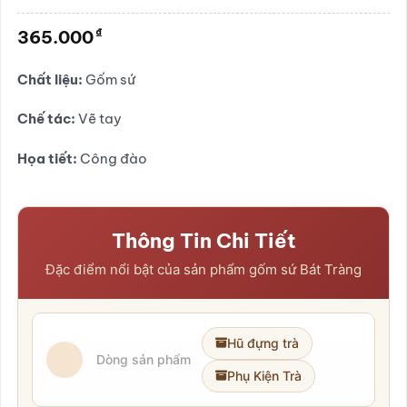
Được
xếp
₫
365.000
hạng
0.0
5
Chất liệu:
Gốm sứ
sao
Chế tác:
Vẽ tay
Họa tiết:
Công đào
Thông Tin Chi Tiết
Đặc điểm nổi bật của sản phẩm gốm sứ Bát Tràng
Hũ đựng trà
Dòng sản phẩm
Phụ Kiện Trà