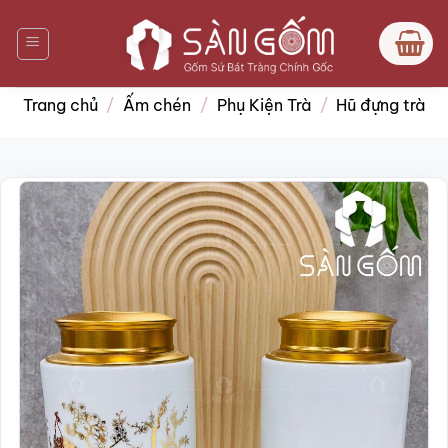
Bỏ
qua
nội
dung
Trang chủ
/
Ấm chén
/
Phụ Kiện Trà
/
Hũ đựng trà