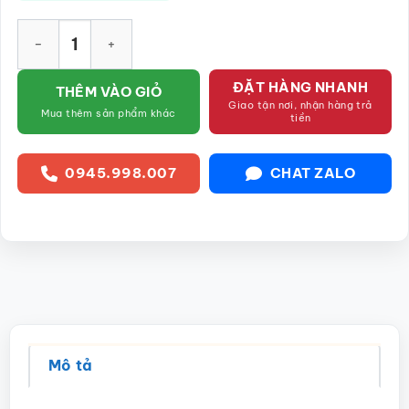
Hũ đựng trà gốm sứ dáng trụ màu trắng họa tiết công đào SG
ĐẶT HÀNG NHANH
THÊM VÀO GIỎ
Giao tận nơi, nhận hàng trả
Mua thêm sản phẩm khác
tiền
0945.998.007
CHAT ZALO
Mô tả