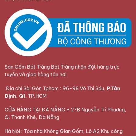
Sàn Gốm Bát Tràng Bát Tràng nhận đặt hàng trực
tuyến và giao hàng tận nơi,
Địa chỉ Sài Gòn Tphcm : 96-98 Võ Thị Sáu,
P.Tân
Định, Q1
, TP.HCM
CỬA HÀNG TẠI ĐÀ NẴNG:• 27B Nguyễn Tri Phương,
Q. Thanh Khê, Đà Nẵng
Hà Nội : Tòa nhà Không Gian Gốm, Lô A2 Khu công