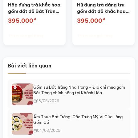
Hộp đựng trà khắc hoa
Hũ đựng trà dáng trụ
gốm đất đỏ Bát Tràng
gốm đất đỏ khắc họa
SG-BĐT45
tiết thổ cẩm SG-
₫
₫
395.000
395.000
BĐT53
Thêm vào giỏ hàng
Thêm vào giỏ hàng
Bài viết liên quan
Gốm sứ Bát Tràng Nha Trang – Địa chỉ mua gốm
Bát Tràng chính hãng tại Khánh Hòa
18/05/2026
Ẩm Thực Bát Tràng: Đặc Trưng Mỹ Vị Của Làng
Gốm Cổ
04/08/2025