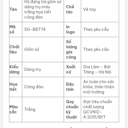
Hũ đựng trà gốm sứ
dáng trụ màu
Chế
Tên
Vẽ tay
trắng họa tiết
tác
công đào
Mã
In
SG-BĐT74
Theo yêu cầu
số
logo
Số
Chất
lượng
Gốm sứ
Theo yêu cầu
liệu
gia
công
Kiểu
Xuất
Gia Lâm – Bát
Dáng trụ
dáng
xứ
Tràng – Hà Nội
An toàn cho sức
Họa
Đặc
Công đào
khỏe, thân thiện
tiết
tính
môi trường
Quy
Đạt tiêu chuẩn
Màu
chuẩn
chất lượng
Trắng
sắc
kỹ
QCVN12-
thuật
4:2015/BYT