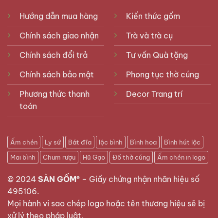
Hướng dẫn mua hàng
Kiến thức gốm
Chính sách giao nhận
Trà và trà cụ
Chính sách đổi trả
Tư vấn Quà tặng
Chính sách bảo mật
Phong tục thờ cúng
Phương thức thanh
Decor Trang trí
toán
Ấm chén
Ly sứ
Bát đĩa
lộc bình
Bình hoa
Bình hút lộc
Mai bình
Chum rượu
Hũ Gạo
Đồ thờ cúng
Ấm chén in logo
© 2024
SÀN GỐM®
–
Giấy chứng nhận nhãn hiệu số
495106
.
Mọi hành vi sao chép logo hoặc tên thương hiệu sẽ bị
xử lý theo pháp luật.