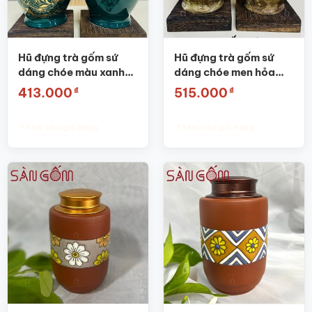
Hũ đựng trà gốm sứ
Hũ đựng trà gốm sứ
dáng chóe màu xanh
dáng chóe men hỏa
coban họa tiết hoa sen
biến thiên nâu họa tiết
₫
₫
413.000
515.000
chim én SG-BĐT59
thuận buồm xuôi gió
SG-BĐT61
Thêm vào giỏ hàng
Thêm vào giỏ hàng