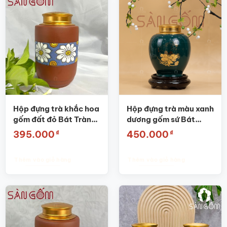
Hộp đựng trà khắc hoa
Hộp đựng trà màu xanh
gốm đất đỏ Bát Tràng
dương gốm sứ Bát
cao cấp SG-BĐT46
Tràng SG-BĐT04
₫
₫
395.000
450.000
Thêm vào giỏ hàng
Thêm vào giỏ hàng