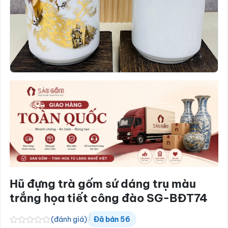
Hũ đựng trà gốm sứ dáng trụ màu
trắng họa tiết công đào SG-BĐT74
(đánh giá)
Đã bán
56