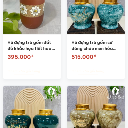
Hũ đựng trà gốm đất
Hũ đựng trà gốm sứ
đỏ khắc họa tiết hoa
dáng chóe men hỏa
cúc SG-BĐT48
biến thiên xanh dương
₫
₫
395.000
515.000
họa tiết nhánh đào
SG-BĐT62
Thêm vào giỏ hàng
Thêm vào giỏ hàng