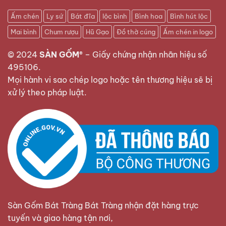
Ấm chén
Ly sứ
Bát đĩa
lộc bình
Bình hoa
Bình hút lộc
Mai bình
Chum rượu
Hũ Gạo
Đồ thờ cúng
Ấm chén in logo
© 2024
SÀN GỐM®
–
Giấy chứng nhận nhãn hiệu số
495106
.
Mọi hành vi sao chép logo hoặc tên thương hiệu sẽ bị
xử lý theo pháp luật.
Sàn Gốm Bát Tràng Bát Tràng nhận đặt hàng trực
tuyến và giao hàng tận nơi,