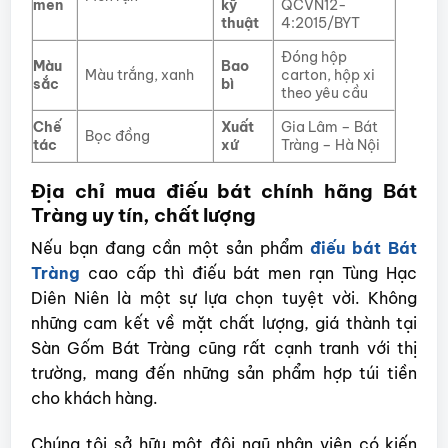
men
kỹ
QCVN12-
thuật
4:2015/BYT
Đóng hộp
Màu
Bao
Màu trắng, xanh
carton, hộp xi
sắc
bì
theo yêu cầu
Chế
Xuất
Gia Lâm – Bát
Bọc đồng
tác
xứ
Tràng – Hà Nội
Địa chỉ mua điếu bát chính hãng Bát
Tràng uy tín, chất lượng
Nếu bạn đang cần một sản phẩm
điếu bát Bát
Tràng
cao cấp thì điếu bát men rạn Tùng Hạc
Diên Niên là một sự lựa chọn tuyệt vời. Không
những cam kết về mặt chất lượng, giá thành tại
Sàn Gốm Bát Tràng cũng rất cạnh tranh với thị
trường, mang đến những sản phẩm hợp túi tiền
cho khách hàng.
Chúng tôi sở hữu một đôi ngũ nhân viên có kiến