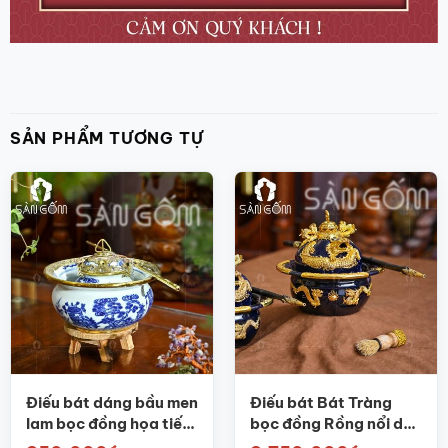
SẢN PHẨM TƯƠNG TỰ
Điếu bát dáng bầu men
Điếu bát Bát Tràng
lam bọc đồng họa tiết
bọc đồng Rồng nổi dát
đình làng SG-DB02
vàng cao cấp SG-