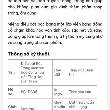
cổ làm nên vẻ đẹp truyền thống, trang nhã giúp
cho không gian của gia đình thêm phần sang
trọng, ấm cúng.
Miệng điếu bát bọc bằng một lớp viền bằng đồng
có chạm khắc hoa văn tinh xảo, sắc nét và sáng
bóng giúp làm tăng thêm giá trị thẩm mỹ cũng như
vẻ sang trọng cho sản phẩm.
Thông số kỹ thuật
Điếu bát Bát
Tràng men rạn
Họa
Tùng Hạc Diên
Tên
bọc đồng họa
tiết
Niên
tiết Tùng Hạt
Diên Niên
Mã
In
SG-DB06
Theo yêu cầu
số
logo
Quy
Đạt tiêu chuẩn
Chất
chuẩn
chất lượng
Men rạn