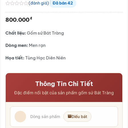
(đánh giá)
Đã bán
42
Được
xếp
₫
800.000
hạng
0.0
5
Chất liệu:
Gốm sứ Bát Tràng
sao
Dòng men:
Men rạn
Họa tiết:
Tùng Hạc Diên Niên
Thông Tin Chi Tiết
Đặc điểm nổi bật của sản phẩm gốm sứ Bát Tràng
Dòng sản phẩm
Điếu bát