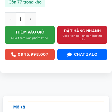
Còn 77 trong kho
Điếu bát Bát Tràng men rạn bọc đồng họa tiết Tùng Hạt Diên
ĐẶT HÀNG NHANH
THÊM VÀO GIỎ
Giao tận nơi, nhận hàng trả
Mua thêm sản phẩm khác
tiền
0945.998.007
CHAT ZALO
Mô tả