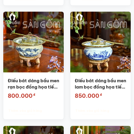
Điếu bát dáng bầu men
Điếu bát dáng bầu men
rạn bọc đồng họa tiết
lam bọc đồng họa tiết
Tùng hạc diên niên SG-
Trúc lâm thất hiền SG-
₫
₫
800.000
850.000
DB07
DB03
Thêm vào giỏ hàng
Thêm vào giỏ hàng