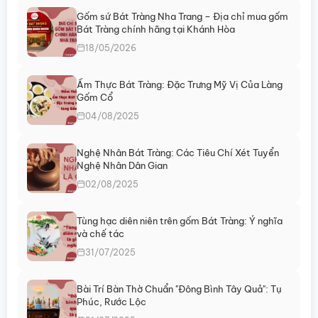
Gốm sứ Bát Tràng Nha Trang – Địa chỉ mua gốm
Bát Tràng chính hãng tại Khánh Hòa
18/05/2026
Ẩm Thực Bát Tràng: Đặc Trưng Mỹ Vị Của Làng
Gốm Cổ
04/08/2025
Nghệ Nhân Bát Tràng: Các Tiêu Chí Xét Tuyển
Nghệ Nhân Dân Gian
02/08/2025
Tùng hạc diên niên trên gốm Bát Tràng: Ý nghĩa
và chế tác
31/07/2025
Bài Trí Bàn Thờ Chuẩn "Đông Bình Tây Quả": Tụ
Phúc, Rước Lộc