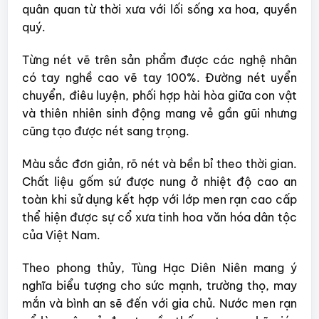
quân quan từ thời xưa với lối sống xa hoa, quyền
quý.
Từng nét vẽ trên sản phẩm được các nghệ nhân
có tay nghề cao vẽ tay 100%. Đường nét uyển
chuyển, điêu luyện, phối hợp hài hòa giữa con vật
và thiên nhiên sinh động mang vẻ gần gũi nhưng
cũng tạo được nét sang trọng.
Màu sắc đơn giản, rõ nét và bền bỉ theo thời gian.
Chất liệu gốm sứ được nung ở nhiệt độ cao an
toàn khi sử dụng kết hợp với lớp men rạn cao cấp
thể hiện được sự cổ xưa tinh hoa văn hóa dân tộc
của Việt Nam.
Theo phong thủy, Tùng Hạc Diên Niên mang ý
nghĩa biểu tượng cho sức mạnh, trường thọ, may
mắn và bình an sẽ đến với gia chủ. Nước men rạn