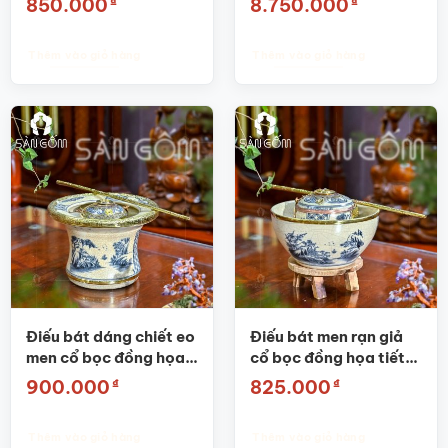
₫
₫
850.000
8.750.000
DB01
Thêm vào giỏ hàng
Thêm vào giỏ hàng
Điếu bát dáng chiết eo
Điếu bát men rạn giả
men cổ bọc đồng họa
cổ bọc đồng họa tiết
tiết Sơn Thủy SG-DB10
sơn thủy SG-DB09
₫
₫
900.000
825.000
Thêm vào giỏ hàng
Thêm vào giỏ hàng