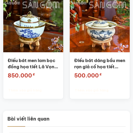
Điếu bát men lam bọc
Điếu bát dáng bầu men
đồng họa tiết Lã Vọng
rạn giả cổ họa tiết
Câu Cá SG-DB04
Tùng hạc diên niên SG-
₫
₫
850.000
500.000
DB08
Thêm vào giỏ hàng
Thêm vào giỏ hàng
Bài viết liên quan