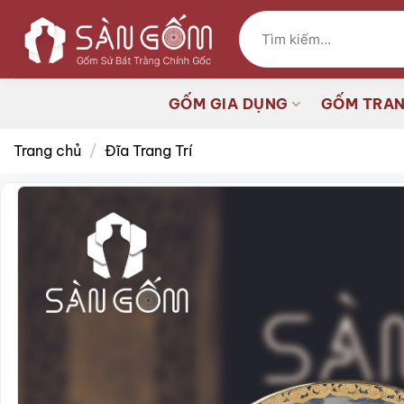
Bỏ
Tìm
qua
kiếm:
nội
dung
GỐM GIA DỤNG
GỐM TRAN
Trang chủ
/
Đĩa Trang Trí