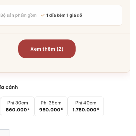
Bộ sản phẩm gồm
1 đĩa kèm 1 giá đỡ
Xem thêm (2)
ĩa cảnh
Phi 30cm
Phi 35cm
Phi 40cm
860.000
₫
950.000
₫
1.780.000
₫
men rạn bọc đồng họa tiết cá chép SG-ĐC12 số lượng