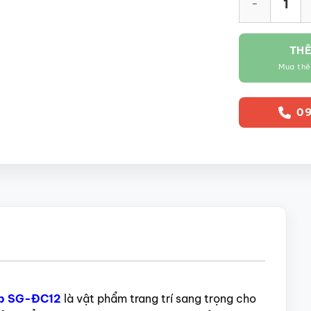
THÊ
Mua th
09
hép SG-ĐC12
là vật phẩm trang trí sang trọng cho