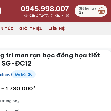
0945.998.007
Giỏ hàng /
0
₫
(8h-21h từ T2-T7; 17h Chủ Nhật)
IN TỨC
GIỚI THIỆU
LIÊN HỆ
ng trí men rạn bọc đồng họa tiết
p SG-ĐC12
nh giá)
Đã bán
26
Khoảng
–
1.780.000
₫
giá:
từ
 trưng bày
785.000₫
đến