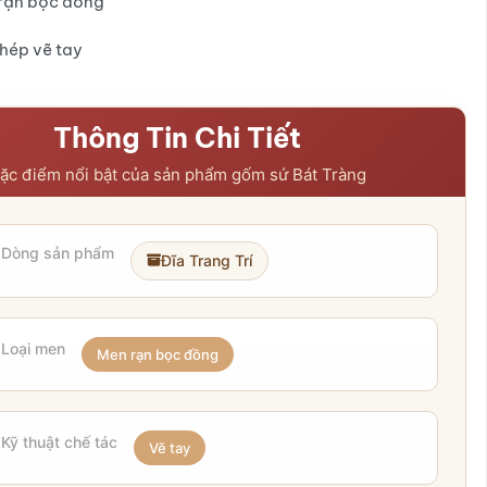
rạn bọc đồng
1.780.000₫
hép vẽ tay
Thông Tin Chi Tiết
ặc điểm nổi bật của sản phẩm gốm sứ Bát Tràng
Dòng sản phẩm
Đĩa Trang Trí
Loại men
Men rạn bọc đồng
Kỹ thuật chế tác
Vẽ tay