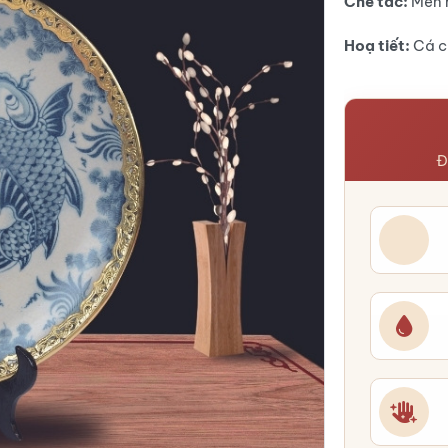
Chế tác:
Men 
Hoạ tiết:
Cá c
Đ