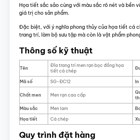
Họa tiết sắc sảo cùng với màu sắc rõ nét và bền v
giá trị cho sản phẩm.
Đặc biệt, với ý nghĩa phong thủy của họa tiết cá
trang trí, làm bộ sưu tập mà còn là vật phẩm phong
Thông số kỹ thuật
Đĩa trang trí men rạn bọc đồng họa
Tên
Đư
tiết cá chép
Mã số
SG-ĐC12
In
Qu
Chất men
Men rạn cao cấp
th
Màu sắc
Men lam
Ba
Họa tiết
Cá chép
Xu
Quy trình đặt hàng