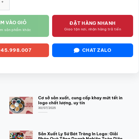
M VÀO GIỎ
ĐẶT HÀNG NHANH
Giao tận nơi, nhận hàng trả tiền
êm sản phẩm khác
45.998.007
CHAT ZALO
Cơ sở sản xuất, cung cấp khay mứt tết in
logo chất lượng, uy tín
30/07/2025
Sản Xuất Ly Sứ Bát Tràng In Logo: Giải
Pháp Quà Tặng Doanh Nghiệp Toàn Diện