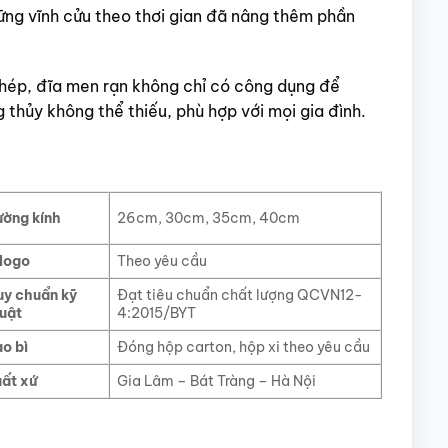
ững vĩnh cửu theo thơi gian đã nâng thêm phần
 chép, đĩa men rạn không chỉ có công dụng để
 thủy không thể thiếu, phù hợp với mọi gia đình.
ờng kính
26cm, 30cm, 35cm, 40cm
 logo
Theo yêu cầu
y chuẩn kỹ
Đạt tiêu chuẩn chất lượng QCVN12-
uật
4:2015/BYT
o bì
Đóng hộp carton, hộp xi theo yêu cầu
ất xứ
Gia Lâm – Bát Tràng – Hà Nội