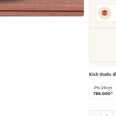
Kích thước đ
Phi 26cm
785.000
₫
Đĩa trang trí 