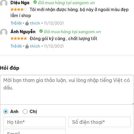
Diệu Nga
Đã mua hàng tại sangom.vn
Tôi mới nhận được hàng. bộ này ở ngoài màu đẹp
Được
lắm í shop
xếp
hạng
4
Trả lời
•
thích
•
11/12/2021
5 sao
Ánh Nguyễn
Đã mua hàng tại sangom.vn
Đóng gói kỹ càng , chất lượng tốt
Được xếp
Trả lời
•
thích
•
11/12/2021
hạng
5
5
sao
Hỏi đáp
Anh
Chị