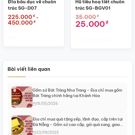
Đĩa bầu dục vẽ chuồn
Hũ tiêu hoạ tiết chuồn
trúc SG-D07
trúc SG-BGV01
₫
₫
225.000
35.000
–
Khoảng
Giá
Giá
25.000
₫
₫
450.000
giá:
gốc
hiện
từ
là:
tại
225.000₫
35.000₫.
là:
đến
25.000₫.
Chọn
Thêm vào giỏ hàng
450.000₫
Sản
phẩm
này
có
Bài viết liên quan
nhiều
biến
thể.
Các
Gốm sứ Bát Tràng Nha Trang – Địa chỉ mua gốm
tùy
Bát Tràng chính hãng tại Khánh Hòa
chọn
18/05/2026
có
thể
Địa chỉ mua quà tặng sếp, lãnh đạo, cấp trên tại
được
Đà Nẵng – Gốm sứ cao cấp, gói quà sang, giao
chọn
ngay
23/09/2025
trên