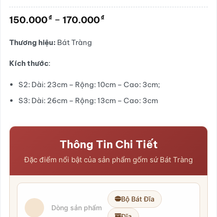
4.5
6
trên 5
dựa trên
Khoảng
₫
₫
150.000
–
170.000
đánh giá
giá:
từ
Thương hiệu:
Bát Tràng
150.000₫
đến
Kích thước
:
170.000₫
S2: Dài: 23cm – Rộng: 10cm – Cao: 3cm;
S3: Dài: 26cm – Rộng: 13cm – Cao: 3cm
Thông Tin Chi Tiết
Đặc điểm nổi bật của sản phẩm gốm sứ Bát Tràng
Bộ Bát Đĩa
Dòng sản phẩm
Đĩa