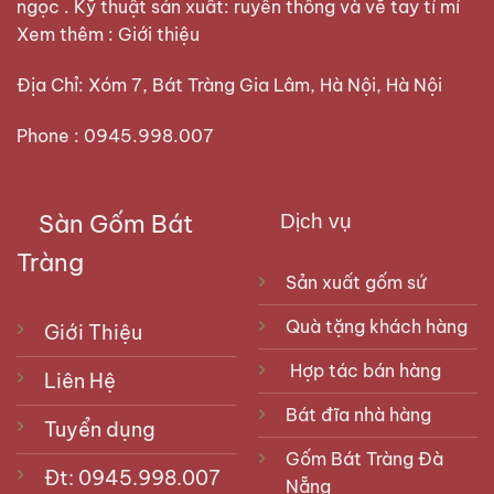
ngọc . Kỹ thuật sản xuất: ruyền thống và vẽ tay tỉ mỉ
Xem thêm :
Giới thiệu
Địa Chỉ: Xóm 7, Bát Tràng Gia Lâm, Hà Nội, Hà Nội
Phone : 0945.998.007
Sàn Gốm Bát
Dịch vụ
Tràng
Sản xuất gốm sứ
Quà tặng khách hàng
Giới Thiệu
Hợp tác bán hàng
Liên Hệ
Bát đĩa nhà hàng
Tuyển dụng
Gốm Bát Tràng Đà
Đt: 0945.998.007
Nẵng