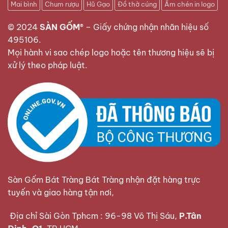
Mai bình
Chum rượu
Hũ Gạo
Đồ thờ cúng
Ấm chén in logo
© 2024
SÀN GỐM®
–
Giấy chứng nhận nhãn hiệu số
495106
.
Mọi hành vi sao chép logo hoặc tên thương hiệu sẽ bị
xử lý theo pháp luật.
Sàn Gốm Bát Tràng Bát Tràng nhận đặt hàng trực
tuyến và giao hàng tận nơi,
Địa chỉ Sài Gòn Tphcm : 96-98 Võ Thị Sáu,
P.Tân