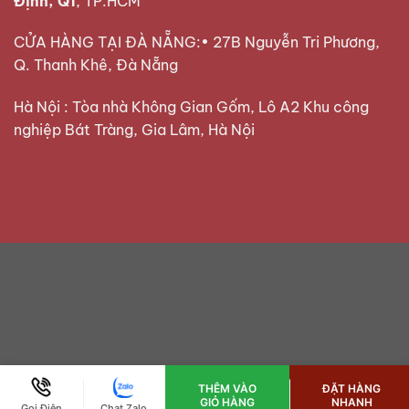
Định, Q1
, TP.HCM
CỬA HÀNG TẠI ĐÀ NẴNG:• 27B Nguyễn Tri Phương,
Q. Thanh Khê, Đà Nẵng
Hà Nội : Tòa nhà Không Gian Gốm, Lô A2 Khu công
nghiệp Bát Tràng, Gia Lâm, Hà Nội
THÊM VÀO
ĐẶT HÀNG
GIỎ HÀNG
NHANH
Gọi Điện
Chat Zalo