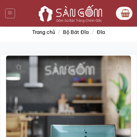
Bỏ
qua
nội
dung
Trang chủ
/
Bộ Bát Đĩa
/
Đĩa