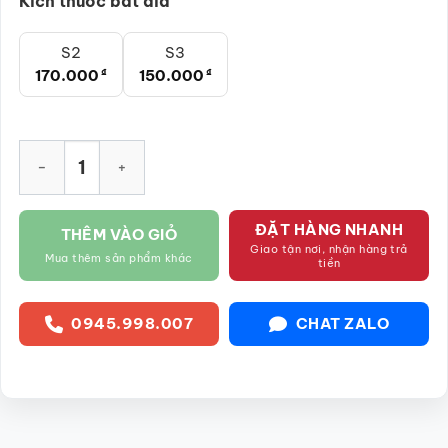
Kích thước bát đĩa
S2
S3
170.000
₫
150.000
₫
Đĩa chữ nhật gốm sứ men xanh vẽ đào trắng SG-D10 số lượng
ĐẶT HÀNG NHANH
THÊM VÀO GIỎ
Giao tận nơi, nhận hàng trả
Mua thêm sản phẩm khác
tiền
0945.998.007
CHAT ZALO