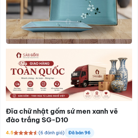
Đĩa chữ nhật gốm sứ men xanh vẽ
đào trắng SG-D10
(
6
đánh giá)
4.5
Đã bán
96