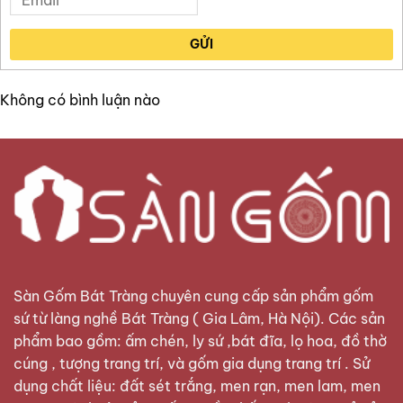
GỬI
Không có bình luận nào
Sàn Gốm Bát Tràng
chuyên cung cấp sản phẩm gốm
sứ từ làng nghề Bát Tràng ( Gia Lâm, Hà Nội). Các sản
phẩm bao gồm: ấm chén, ly sứ ,bát đĩa, lọ hoa, đồ thờ
cúng , tượng trang trí, và gốm gia dụng trang trí . Sử
dụng chất liệu: đất sét trắng, men rạn, men lam, men