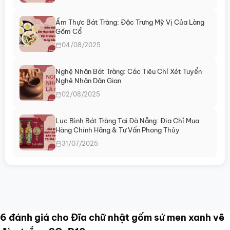
trang
sản
Ẩm Thực Bát Tràng: Đặc Trưng Mỹ Vị Của Làng
phẩm
Gốm Cổ
04/08/2025
Nghệ Nhân Bát Tràng: Các Tiêu Chí Xét Tuyển
Nghệ Nhân Dân Gian
02/08/2025
Lục Bình Bát Tràng Tại Đà Nẵng: Địa Chỉ Mua
Hàng Chính Hãng & Tư Vấn Phong Thủy
31/07/2025
6 đánh giá cho
Đĩa chữ nhật gốm sứ men xanh vẽ