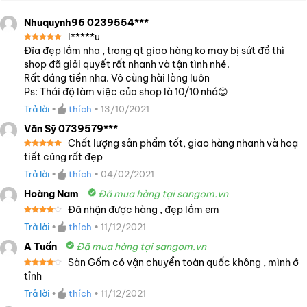
Nhuquynh96 0239554***
l*****u
Được xếp
Đĩa đẹp lắm nha , trong qt giao hàng ko may bị sứt đồ thì
hạng
5
5
shop đã giải quyết rất nhanh và tận tình nhé.
sao
Rất đáng tiền nha. Vô cùng hài lòng luôn
Ps: Thái độ làm việc của shop là 10/10 nhá😊
Trả lời
•
thích
•
13/10/2021
Văn Sỹ 0739579***
Chất lượng sản phẩm tốt, giao hàng nhanh và hoạ
Được xếp
tiết cũng rất đẹp
hạng
5
5
sao
Trả lời
•
thích
•
04/02/2021
Hoàng Nam
Đã mua hàng tại sangom.vn
Đã nhận được hàng , đẹp lắm em
Được
Trả lời
•
thích
•
11/12/2021
xếp
hạng
4
5 sao
A Tuấn
Đã mua hàng tại sangom.vn
Sàn Gốm có vận chuyển toàn quốc không , mình ở
Được
tỉnh
xếp
hạng
4
Trả lời
•
thích
•
11/12/2021
5 sao