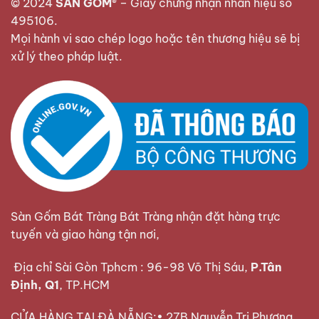
© 2024
SÀN GỐM®
–
Giấy chứng nhận nhãn hiệu số
495106
.
Mọi hành vi sao chép logo hoặc tên thương hiệu sẽ bị
xử lý theo pháp luật.
Sàn Gốm Bát Tràng Bát Tràng nhận đặt hàng trực
tuyến và giao hàng tận nơi,
Địa chỉ Sài Gòn Tphcm : 96-98 Võ Thị Sáu,
P.Tân
Định, Q1
, TP.HCM
CỬA HÀNG TẠI ĐÀ NẴNG:• 27B Nguyễn Tri Phương,