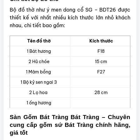
Bộ đồ thờ như ý men dong cổ SG – BDT26 được
thiết kế với nhất nhiều kích thước lớn nhỏ khách
nhau, chi tiết bao gồm:
Tên đồ thờ
Kích thước
1 Bát hương
F18
2 Hũ chóe
15 cm
1 Mâm bồng
F27
1 Bộ kỷ sen ngai 3
2 Lọ hoa
28 cm
1 ống hương
Sàn Gốm Bát Tràng Bát Tràng – Chuyên
cung cấp gốm sứ Bát Tràng chính hãng,
giá tốt