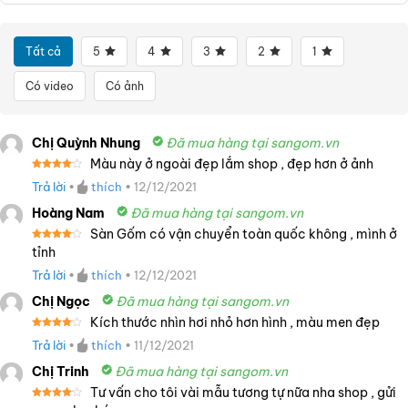
Tất cả
5
4
3
2
1
Có video
Có ảnh
Chị Quỳnh Nhung
Đã mua hàng tại sangom.vn
Màu này ở ngoài đẹp lắm shop , đẹp hơn ở ảnh
Được
Trả lời
•
thích
•
12/12/2021
xếp
hạng
4
5 sao
Hoàng Nam
Đã mua hàng tại sangom.vn
Sàn Gốm có vận chuyển toàn quốc không , mình ở
Được
tỉnh
xếp
hạng
4
Trả lời
•
thích
•
12/12/2021
5 sao
Chị Ngọc
Đã mua hàng tại sangom.vn
Kích thước nhìn hơi nhỏ hơn hình , màu men đẹp
Được
Trả lời
•
thích
•
11/12/2021
xếp
hạng
4
5 sao
Chị Trinh
Đã mua hàng tại sangom.vn
Tư vấn cho tôi vài mẫu tương tự nữa nha shop , gửi
Được