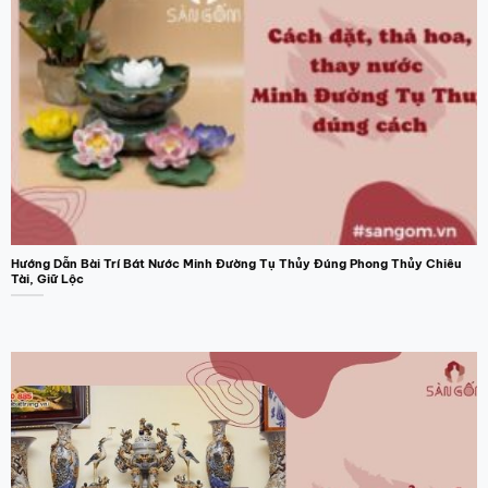
Các
tùy
chọn
có
thể
được
chọn
trên
trang
sản
phẩm
Hướng Dẫn Bài Trí Bát Nước Minh Đường Tụ Thủy Đúng Phong Thủy Chiêu
Tài, Giữ Lộc