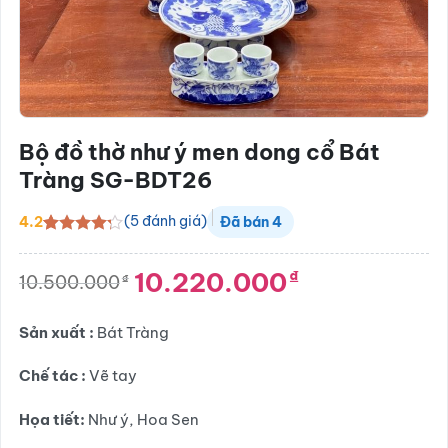
Bộ đồ thờ như ý men dong cổ Bát
Tràng SG-BDT26
(
5
đánh giá)
4.2
Đã bán
4
4.2
5
trên 5
dựa trên
10.220.000
₫
đánh giá
10.500.000
₫
Giá
Giá
gốc
hiện
là:
tại
Sản xuất :
Bát Tràng
10.500.000₫.
là:
10.220.000₫.
Chế tác :
Vẽ tay
Họa tiết:
Như ý, Hoa Sen