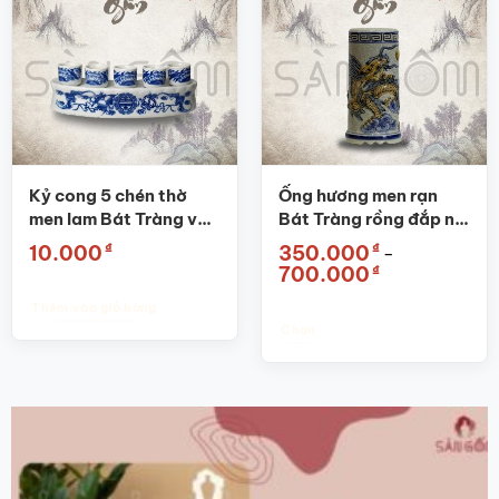
nhiều
biến
thể.
Các
tùy
chọn
có
thể
được
Kỷ cong 5 chén thờ
Ống hương men rạn
chọn
men lam Bát Tràng vẽ
Bát Tràng rồng đắp nổi
trên
hoa sen SG-KT04
SG-OH01
₫
₫
10.000
350.000
–
trang
Khoảng
₫
700.000
sản
giá:
từ
phẩm
Thêm vào giỏ hàng
350.000₫
đến
Chọn
700.000₫
Sản
phẩm
này
có
nhiều
biến
thể.