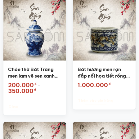
này
có
nhiều
biến
thể.
Các
tùy
chọn
có
thể
được
Chóe thờ Bát Tràng
Bát hương men rạn
chọn
men lam vẽ sen xanh
đắp nổi họa tiết rồng
trên
SG-CT02
SG-BHT01 Phi 14cm
₫
₫
200.000
1.000.000
–
trang
Khoảng
₫
350.000
sản
giá:
từ
phẩm
Thêm vào giỏ hàng
200.000₫
đến
Chọn
350.000₫
Sản
phẩm
này
có