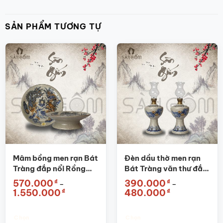
SẢN PHẨM TƯƠNG TỰ
Mâm bồng men rạn Bát
Đèn dầu thờ men rạn
Tràng đắp nổi Rồng
Bát Tràng văn thư đắp
Phượng SG-MBT01
nổi SG-ĐT01
₫
₫
570.000
390.000
–
–
Khoảng
Khoảng
₫
₫
1.550.000
480.000
giá:
giá:
từ
từ
570.000₫
390.000₫
đến
đến
Chọn
Chọn