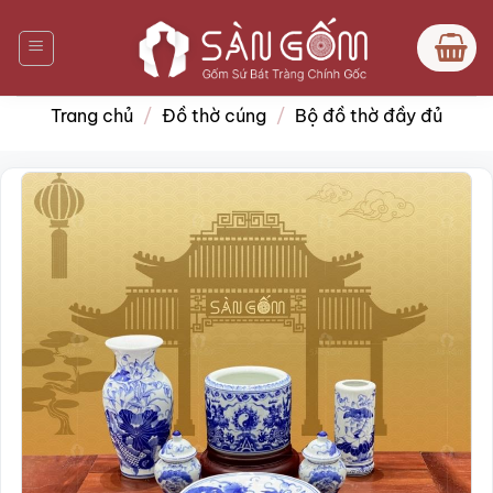
Bỏ
qua
nội
dung
Trang chủ
/
Đồ thờ cúng
/
Bộ đồ thờ đầy đủ