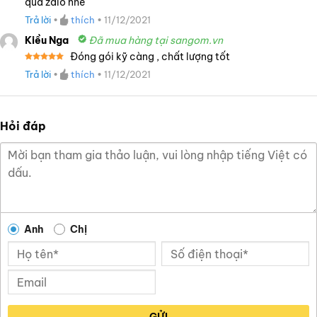
qua zalo nhé
xếp
hạng
4
Trả lời
•
thích
•
11/12/2021
5 sao
Kiều Nga
Đã mua hàng tại sangom.vn
Đóng gói kỹ càng , chất lượng tốt
Được xếp
Trả lời
•
thích
•
11/12/2021
hạng
5
5
sao
Hỏi đáp
Anh
Chị