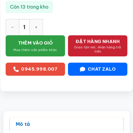
Còn 13 trong kho
Bộ đồ thờ như ý men dong cổ Bát Tràng SG-BDT26 số lượng
ĐẶT HÀNG NHANH
THÊM VÀO GIỎ
Giao tận nơi, nhận hàng trả
Mua thêm sản phẩm khác
tiền
0945.998.007
CHAT ZALO
Mô tả