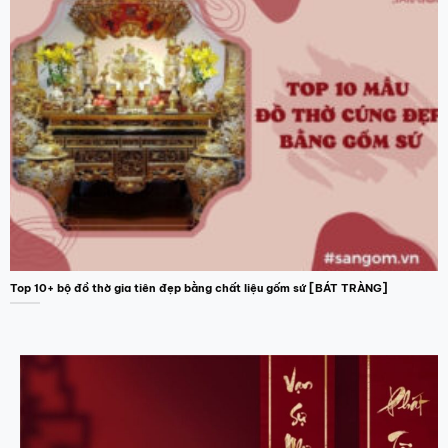
Top 10+ bộ đồ thờ gia tiên đẹp bằng chất liệu gốm sứ [BÁT TRÀNG]