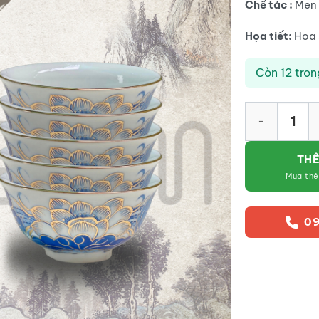
Chế tác :
Men 
Họa tiết:
Hoa 
Còn 12 tron
Bộ bát thờ Bát
THÊ
Mua th
09