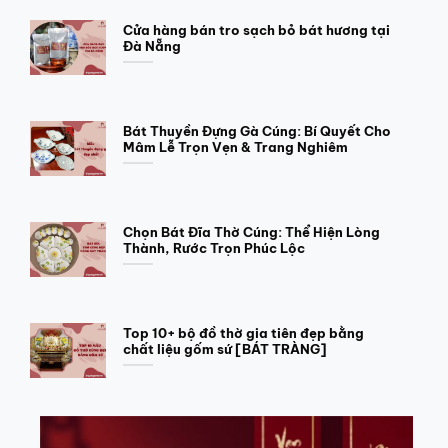
Cửa hàng bán tro sạch bỏ bát hương tại
Đà Nẵng
Bát Thuyền Đựng Gà Cúng: Bí Quyết Cho
Mâm Lễ Trọn Vẹn & Trang Nghiêm
Chọn Bát Đĩa Thờ Cúng: Thể Hiện Lòng
Thành, Rước Trọn Phúc Lộc
Top 10+ bộ đồ thờ gia tiên đẹp bằng
chất liệu gốm sứ [BÁT TRÀNG]