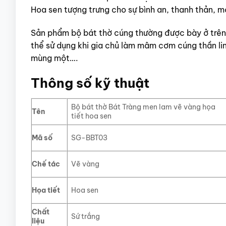
Hoa sen tượng trưng cho sự bình an, thanh thản, mọ
Sản phẩm bộ bát thờ cúng thường được bày ở trên
thể sử dụng khi gia chủ làm mâm cơm cúng thần lin
mùng một….
Thông số kỹ thuật
Bộ bát thờ Bát Tràng men lam vẽ vàng họa
Tên
tiết hoa sen
Mã số
SG-BBT03
Chế tác
Vẽ vàng
Họa tiết
Hoa sen
Chất
Sứ trắng
liệu