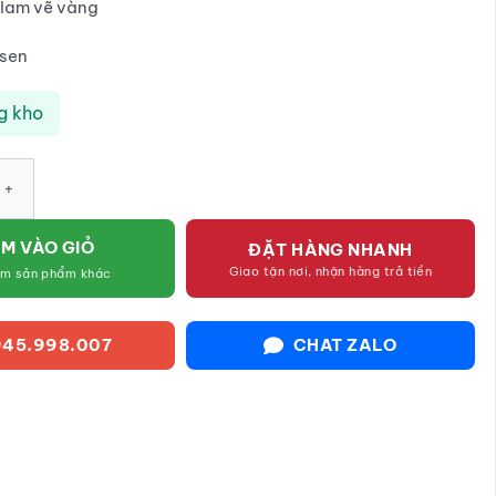
lam vẽ vàng
sen
g kho
 Tràng men lam vẽ vàng họa tiết hoa sen SG-BBT03 số lượng
M VÀO GIỎ
ĐẶT HÀNG NHANH
Giao tận nơi, nhận hàng trả tiền
êm sản phẩm khác
45.998.007
CHAT ZALO