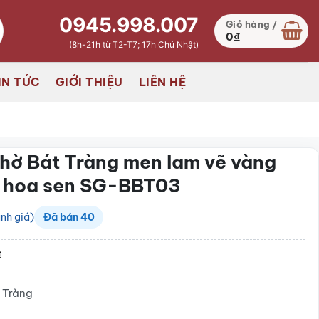
0945.998.007
Giỏ hàng /
0
₫
(8h-21h từ T2-T7; 17h Chủ Nhật)
IN TỨC
GIỚI THIỆU
LIÊN HỆ
thờ Bát Tràng men lam vẽ vàng
t hoa sen SG-BBT03
nh giá)
Đã bán
40
₫
 Tràng