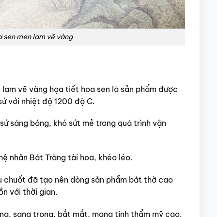
oa sen men lam vẽ vàng
 lam vẽ vàng họa tiết hoa sen là sản phẩm được
sứ với nhiệt độ 1200 độ C.
ứ sáng bóng, khó sứt mẻ trong quá trình vận
ệ nhân Bát Tràng tài hoa, khéo léo.
au chuốt đã tạo nên dòng sản phẩm bát thờ cao
ồn với thời gian.
ng, sang trọng, bắt mắt, mang tính thẩm mỹ cao.