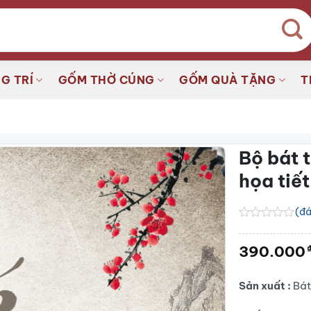
G TRÍ
GỐM THỜ CÚNG
GỐM QUÀ TẶNG
T
Bộ bát 
họa tiế
(đá
Được
xếp
390.000
hạng
0.0
5
sao
Sản xuất :
Bát