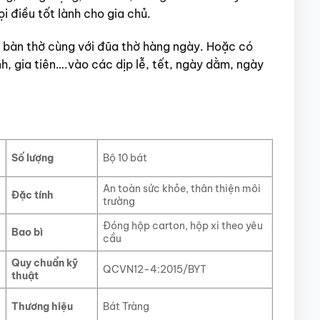
i điều tốt lành cho gia chủ.
 bàn thờ cùng với đũa thờ hàng ngày. Hoặc có
h, gia tiên….vào các dịp lễ, tết, ngày dằm, ngày
Số lượng
Bộ 10 bát
An toàn sức khỏe, thân thiện môi
Đặc tính
trường
Đóng hộp carton, hộp xi theo yêu
Bao bì
cầu
Quy chuẩn kỹ
QCVN12-4:2015/BYT
thuật
Thương hiệu
Bát Tràng