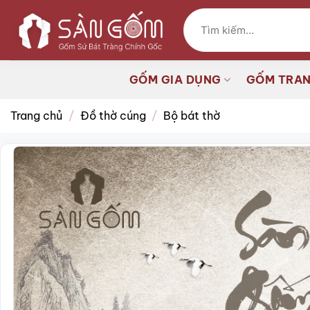
Bỏ
Tìm
qua
kiếm:
nội
dung
GỐM GIA DỤNG
GỐM TRAN
Trang chủ
/
Đồ thờ cúng
/
Bộ bát thờ