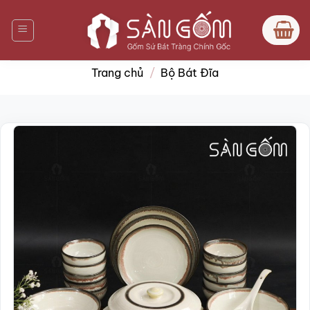
Bỏ
qua
nội
dung
Trang chủ
/
Bộ Bát Đĩa