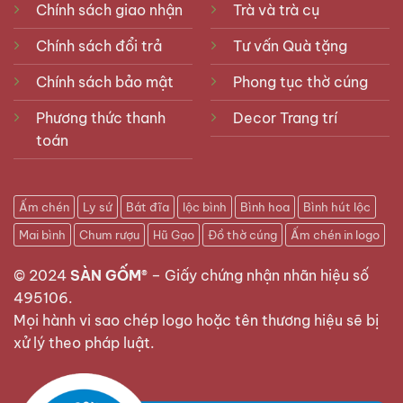
Chính sách giao nhận
Trà và trà cụ
Chính sách đổi trả
Tư vấn Quà tặng
Chính sách bảo mật
Phong tục thờ cúng
Phương thức thanh
Decor Trang trí
toán
Ấm chén
Ly sứ
Bát đĩa
lộc bình
Bình hoa
Bình hút lộc
Mai bình
Chum rượu
Hũ Gạo
Đồ thờ cúng
Ấm chén in logo
© 2024
SÀN GỐM®
–
Giấy chứng nhận nhãn hiệu số
495106
.
Mọi hành vi sao chép logo hoặc tên thương hiệu sẽ bị
xử lý theo pháp luật.