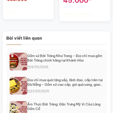
45.000
giá:
gốc
hiện
phẩm
từ
là:
tại
270.000₫
55.000₫.
là:
đến
45.000₫.
Chọn
Thêm vào giỏ hàng
438.000₫
Sản
phẩm
này
có
Bài viết liên quan
nhiều
biến
thể.
Các
Gốm sứ Bát Tràng Nha Trang – Địa chỉ mua gốm
tùy
Bát Tràng chính hãng tại Khánh Hòa
chọn
18/05/2026
có
thể
Địa chỉ mua quà tặng sếp, lãnh đạo, cấp trên tại
được
Đà Nẵng – Gốm sứ cao cấp, gói quà sang, giao
chọn
ngay
23/09/2025
trên
trang
sản
Ẩm Thực Bát Tràng: Đặc Trưng Mỹ Vị Của Làng
phẩm
Gốm Cổ