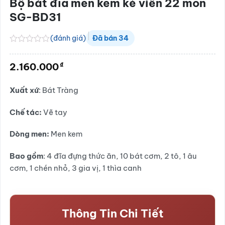
Bộ bát đĩa men kem kẻ viền 22 món
SG-BD31
(đánh giá)
Đã bán
34
Được
xếp
₫
2.160.000
hạng
0.0
5
Xuất xứ
: Bát Tràng
sao
Chế tác:
Vẽ tay
Dòng men:
Men kem
Bao gồm
: 4 đĩa đựng thức ăn, 10 bát cơm, 2 tô, 1 âu
cơm, 1 chén nhỏ, 3 gia vị, 1 thìa canh
Thông Tin Chi Tiết