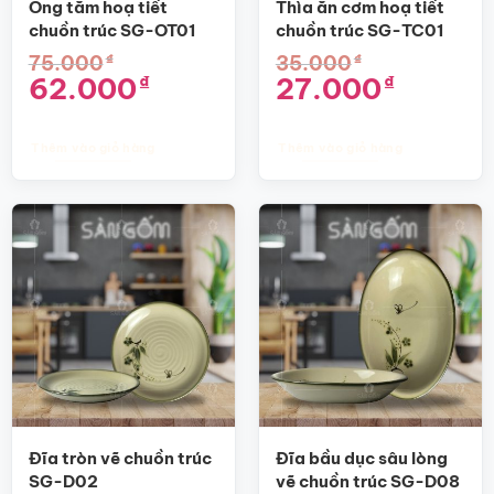
được
được
Ống tăm hoạ tiết
Thìa ăn cơm hoạ tiết
chọn
chọn
chuồn trúc SG-OT01
chuồn trúc SG-TC01
trên
trên
₫
₫
75.000
35.000
trang
trang
Giá
Giá
Giá
Giá
62.000
27.000
₫
₫
sản
sản
gốc
hiện
gốc
hiện
là:
tại
là:
tại
phẩm
phẩm
75.000₫.
là:
35.000₫.
là:
62.000₫.
27.000₫.
Thêm vào giỏ hàng
Thêm vào giỏ hàng
Đĩa tròn vẽ chuồn trúc
Đĩa bầu dục sâu lòng
SG-D02
vẽ chuồn trúc SG-D08