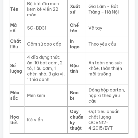
Bộ bát đĩa men
Xuất
Gia Lâm – Bát
Tên
kem kẻ viền 22
xứ
Tràng – Hà Nội
món
Mã
Chế
SG-BD31
Vẽ tay
số
tác
Chất
In
Gốm sứ cao cấp
Theo yêu cầu
liệu
logo
4 đĩa đựng thức
ăn, 10 bát cơm, 2
An toàn cho sức
Số
Đặc
tô, 1 âu cơm, 1
khỏe, thân thiện
lượng
tính
chén nhỏ, 3 gia vị,
môi trường
1 thìa canh
Đóng hộp carton,
Màu
Bao
Men kem
hộp xi theo yêu
sắc
bì
cầu
Quy
Đạt tiêu chuẩn
Họa
chuẩn
chất lượng
Kẻ viền
tiết
kỹ
QCVN12-
thuật
4:2015/BYT