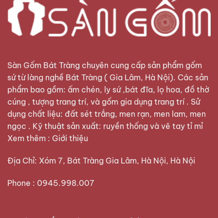
Sàn Gốm Bát Tràng
chuyên cung cấp sản phẩm gốm
sứ từ làng nghề Bát Tràng ( Gia Lâm, Hà Nội). Các sản
phẩm bao gồm: ấm chén, ly sứ ,bát đĩa, lọ hoa, đồ thờ
cúng , tượng trang trí, và gốm gia dụng trang trí . Sử
dụng chất liệu: đất sét trắng, men rạn, men lam, men
ngọc . Kỹ thuật sản xuất: ruyền thống và vẽ tay tỉ mỉ
Xem thêm :
Giới thiệu
Địa Chỉ: Xóm 7, Bát Tràng Gia Lâm, Hà Nội, Hà Nội
Phone : 0945.998.007