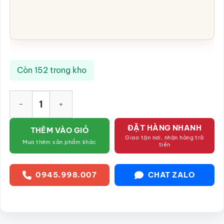
Còn 152 trong kho
Bộ bát đĩa men kem kẻ viền 22 món SG-BD31 số lượng
ĐẶT HÀNG NHANH
THÊM VÀO GIỎ
Giao tận nơi, nhận hàng trả
Mua thêm sản phẩm khác
tiền
0945.998.007
CHAT ZALO