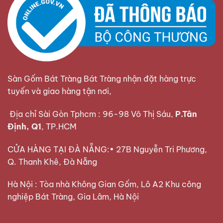
Sàn Gốm Bát Tràng Bát Tràng nhận đặt hàng trực
tuyến và giao hàng tận nơi,
Địa chỉ Sài Gòn Tphcm : 96-98 Võ Thị Sáu,
P.Tân
Định, Q1
, TP.HCM
CỬA HÀNG TẠI ĐÀ NẴNG:• 27B Nguyễn Tri Phương,
Q. Thanh Khê, Đà Nẵng
Hà Nội : Tòa nhà Không Gian Gốm, Lô A2 Khu công
nghiệp Bát Tràng, Gia Lâm, Hà Nội