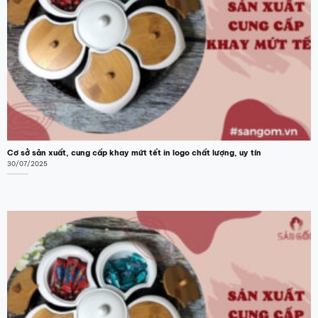
tùy
chọn
có
thể
được
chọn
trên
trang
sản
phẩm
Cơ sở sản xuất, cung cấp khay mứt tết in logo chất lượng, uy tín
30/07/2025