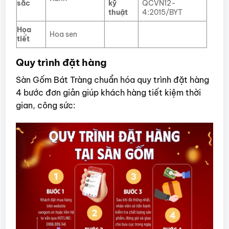
sắc
kỹ
QCVN12-
thuật
4:2015/BYT
Họa
Hoa sen
tiết
Quy trình đặt hàng
Sàn Gốm Bát Tràng chuẩn hóa quy trình đặt hàng
4 bước đơn giản giúp khách hàng tiết kiệm thời
gian, công sức: