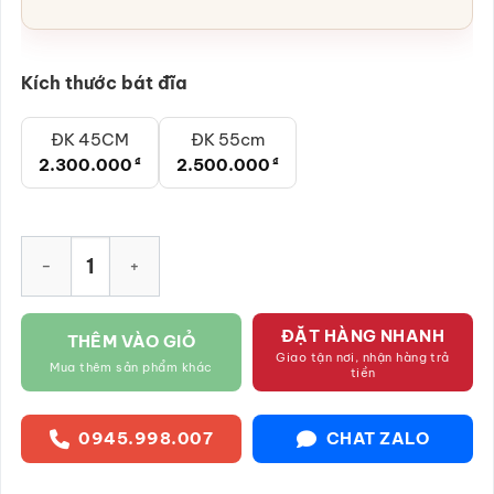
Kích thước bát đĩa
ĐK 45CM
ĐK 55cm
2.300.000
₫
2.500.000
₫
Bộ bát đĩa hoa mặt trời men hỏa biến họa tiết hoa sen SG-HM
ĐẶT HÀNG NHANH
THÊM VÀO GIỎ
Giao tận nơi, nhận hàng trả
Mua thêm sản phẩm khác
tiền
0945.998.007
CHAT ZALO