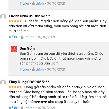
Trả lời
•
thích
•
30/10/2021
Thành Nam 0998563***
Xuất sắc ưng từ cách đóng gói đến sản phẩm. Dày
Được xếp
dặn tiện lợi vừa mâm cúng, màu men bóng rất bắt mắt. Nên
hạng
5
5
mua nhé mn
sao
Trả lời
•
1
thích
•
16/10/2021
Sàn Gốm
Sàn Gốm cảm ơn bạn đã yêu thích sản phẩm. Chúc
bạn sẽ có những bữa ăn thật ngon cùng với những
sản phẩm của Sàn Gốm
Trả lời
•
thích
•
30/10/2021
Thùy Dung 0989655***
Đóng gói sản phẩm rất chắc chắn,k bị vỡ cái nào
Được xếp
đâu nha. Giao hàng thì siêu nhanh luôn, hàng y hình,rất dày
hạng
5
5
dặn,mk k nghĩ bát đựng canh lại to thế đâu. Ưng lắm nha, sẽ
sao
mua ủng hộ thêm❤️❤️❤️ cho shop 5 sao uy tín luôn
Trả lời
•
1
thích
•
16/10/2021