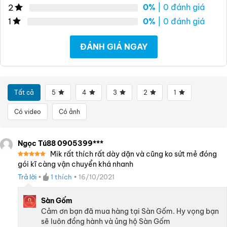
0%
| 0 đánh giá
2
0%
| 0 đánh giá
1
ĐÁNH GIÁ NGAY
Tất cả
5
4
3
2
1
Có video
Có ảnh
Ngọc Tú88 0905399***
Mik rất thích rất dày dặn và cũng ko sứt mẻ đóng
Được xếp
gói kĩ càng vận chuyển khá nhanh
hạng
5
5
sao
Trả lời
•
1
thích
•
16/10/2021
Sàn Gốm
Cảm ơn bạn đã mua hàng tại Sàn Gốm. Hy vọng bạn
sẽ luôn đồng hành và ủng hộ Sàn Gốm