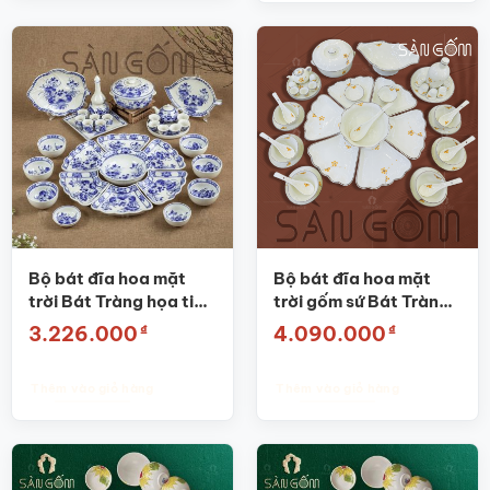
phẩm
này
có
nhiều
biến
thể.
Các
tùy
chọn
có
thể
được
Bộ bát đĩa hoa mặt
Bộ bát đĩa hoa mặt
chọn
trời Bát Tràng họa tiết
trời gốm sứ Bát Tràng
trên
hoa sen men lam vẽ tay
vẽ đào cam SG-HMT16
₫
₫
3.226.000
4.090.000
trang
SG-HMT25
sản
phẩm
Thêm vào giỏ hàng
Thêm vào giỏ hàng