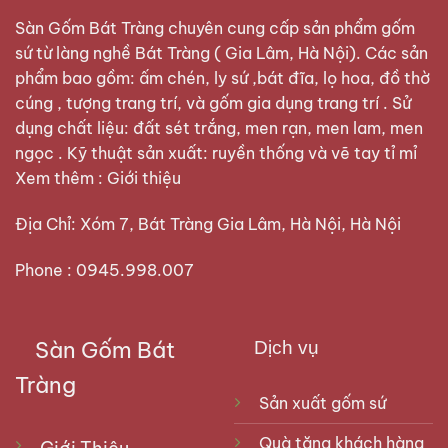
Sàn Gốm Bát Tràng
chuyên cung cấp sản phẩm gốm
sứ từ làng nghề Bát Tràng ( Gia Lâm, Hà Nội). Các sản
phẩm bao gồm: ấm chén, ly sứ ,bát đĩa, lọ hoa, đồ thờ
cúng , tượng trang trí, và gốm gia dụng trang trí . Sử
dụng chất liệu: đất sét trắng, men rạn, men lam, men
ngọc . Kỹ thuật sản xuất: ruyền thống và vẽ tay tỉ mỉ
Xem thêm :
Giới thiệu
Địa Chỉ: Xóm 7, Bát Tràng Gia Lâm, Hà Nội, Hà Nội
Phone : 0945.998.007
Sàn Gốm Bát
Dịch vụ
Tràng
Sản xuất gốm sứ
Quà tặng khách hàng