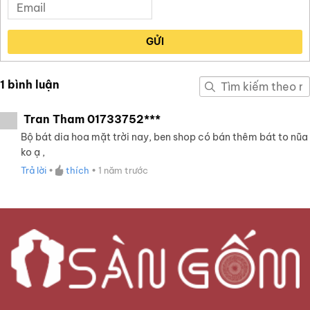
GỬI
1 bình luận
Tran Tham 01733752***
Bộ bát dia hoa mặt trời nay, ben shop có bán thêm bát to nũa
ko ạ ,
Trả lời
•
thích
•
1 năm trước