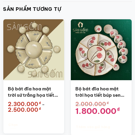
SẢN PHẨM TƯƠNG TỰ
Bộ bát đĩa hoa mặt
Bộ bát đĩa hoa mặt
trời sứ trắng họa tiết
trời họa tiết búp sen
hoa sen vẽ tay SG-
đỏ SG-HMT13
₫
₫
2.300.000
2.000.000
–
HMT06
Khoảng
Giá
Giá
1.800.000
₫
₫
2.500.000
giá:
gốc
hiện
từ
là:
tại
2.300.000₫
2.000.000₫.
là:
đến
1.800.0
Chọn
Thêm vào giỏ hàng
2.500.000₫
Sản