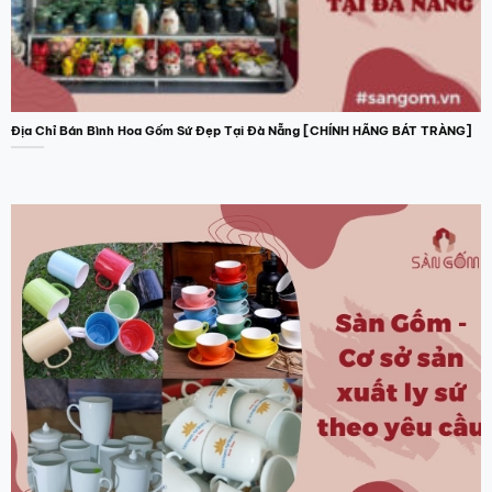
Địa Chỉ Bán Bình Hoa Gốm Sứ Đẹp Tại Đà Nẵng [CHÍNH HÃNG BÁT TRÀNG]