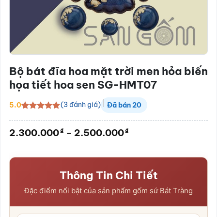
Bộ bát đĩa hoa mặt trời men hỏa biến
họa tiết hoa sen SG-HMT07
(
3
đánh giá)
5.0
Đã bán
20
5.0
3
trên 5
dựa trên
Khoảng
₫
₫
2.300.000
–
2.500.000
đánh giá
giá:
từ
2.300.000₫
đến
Thông Tin Chi Tiết
2.500.000₫
Đặc điểm nổi bật của sản phẩm gốm sứ Bát Tràng