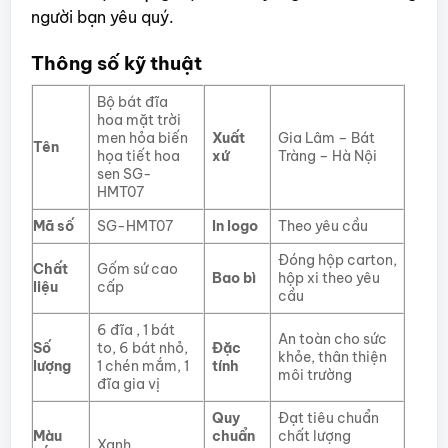
người bạn yêu quý.
Thông số kỹ thuật
Bộ bát đĩa
hoa mặt trời
men hỏa biến
Xuất
Gia Lâm – Bát
Tên
họa tiết hoa
xứ
Tràng – Hà Nội
sen SG-
HMT07
Mã số
SG-HMT07
In logo
Theo yêu cầu
Đóng hộp carton,
Chất
Gốm sứ cao
Bao bì
hộp xi theo yêu
liệu
cấp
cầu
6 đĩa , 1 bát
An toàn cho sức
Số
to, 6 bát nhỏ,
Đặc
khỏe, thân thiện
lượng
1 chén mắm, 1
tính
môi trường
đĩa gia vị
Quy
Đạt tiêu chuẩn
Màu
chuẩn
chất lượng
Xanh