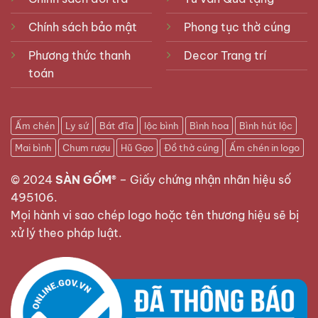
Chính sách bảo mật
Phong tục thờ cúng
Phương thức thanh
Decor Trang trí
toán
Ấm chén
Ly sứ
Bát đĩa
lộc bình
Bình hoa
Bình hút lộc
Mai bình
Chum rượu
Hũ Gạo
Đồ thờ cúng
Ấm chén in logo
© 2024
SÀN GỐM®
–
Giấy chứng nhận nhãn hiệu số
495106
.
Mọi hành vi sao chép logo hoặc tên thương hiệu sẽ bị
xử lý theo pháp luật.