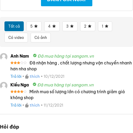
Tất cả
5
4
3
2
1
Có video
Có ảnh
Anh Nam
Đã mua hàng tại sangom.vn
Đã nhận hàng , chất lượng nhưng vận chuyển nhanh
Được
hơn nha shop
xếp
hạng
Trả lời
•
thích
•
10/12/2021
3
5
sao
Kiều Nga
Đã mua hàng tại sangom.vn
Mình mua số lượng lớn có chương trình giảm giá
Được
không shop
xếp
hạng
4
Trả lời
•
thích
•
11/12/2021
5 sao
Hỏi đáp