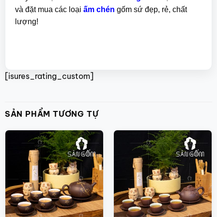
và đặt mua các loại
ấm chén
gốm sứ đẹp, rẻ, chất
lượng!
[isures_rating_custom]
SẢN PHẨM TƯƠNG TỰ