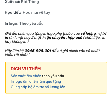
Xuất sứ:
Bát Tràng
Họa tiết:
Hoa mai vẽ tay
In logo:
Theo yêu cầu
Giá ấm chén quà tặng in logo phụ thuộc vào
số lượng
,
vị trí
in
(In 1 mặt hay 2 mặt )
vận chuyển
,
hộp quà
(chất liệu , in
hay không in )
Hãy liên hệ
0945.998.001
để có giá chính xác và chiết
khấu tốt nhất !
DỊCH VỤ THÊM
Sản xuất ấm chén
theo yêu cầu
In logo ấm chén làm quà tặng
Cung cấp bộ ấm trà số lượng lớn