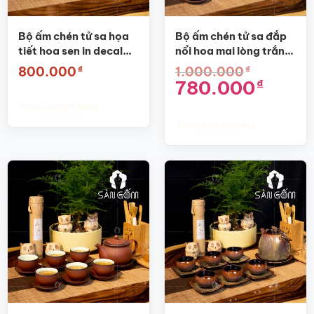
Bộ ấm chén tử sa họa
Bộ ấm chén tử sa đắp
tiết hoa sen in decal
nổi hoa mai lòng trắng
vàng SG-AC20
SG-AC16
₫
₫
800.000
1.000.000
Giá
Giá
780.000
₫
gốc
hiện
là:
tại
Thêm vào giỏ hàng
1.000.000₫.
là:
780.000₫.
Thêm vào giỏ hàng