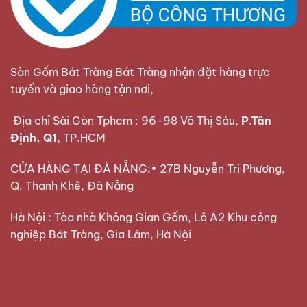
Sàn Gốm Bát Tràng Bát Tràng nhận đặt hàng trực
tuyến và giao hàng tận nơi,
Địa chỉ Sài Gòn Tphcm : 96-98 Võ Thị Sáu,
P.Tân
Định, Q1
, TP.HCM
CỬA HÀNG TẠI ĐÀ NẴNG:• 27B Nguyễn Tri Phương,
Q. Thanh Khê, Đà Nẵng
Hà Nội : Tòa nhà Không Gian Gốm, Lô A2 Khu công
nghiệp Bát Tràng, Gia Lâm, Hà Nội