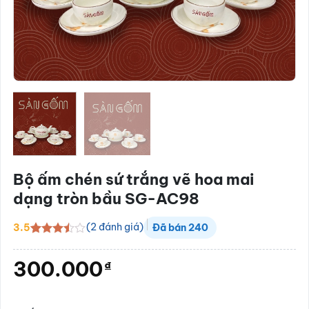
Bộ ấm chén sứ trắng vẽ hoa mai
dạng tròn bầu SG-AC98
(
2
đánh giá)
3.5
Đã bán
240
3.5
2
trên
5 dựa
300.000
₫
trên
đánh
giá