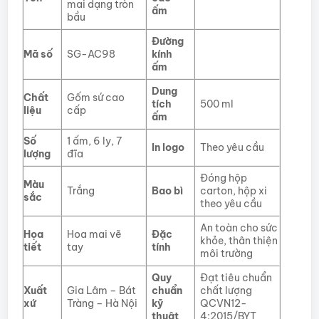
mai dạng tròn
ấm
bầu
Đường
Mã số
SG-AC98
kính
ấm
Dung
Chất
Gốm sứ cao
tích
500 ml
liệu
cấp
ấm
Số
1 ấm, 6 ly, 7
In logo
Theo yêu cầu
lượng
đĩa
Đóng hộp
Màu
Trắng
Bao bì
carton, hộp xi
sắc
theo yêu cầu
An toàn cho sức
Họa
Hoa mai vẽ
Đặc
khỏe, thân thiện
tiết
tay
tính
môi trường
Quy
Đạt tiêu chuẩn
Xuất
Gia Lâm – Bát
chuẩn
chất lượng
xứ
Tràng – Hà Nội
kỹ
QCVN12-
thuật
4:2015/BYT