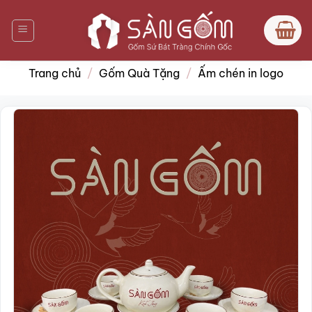
Bỏ
qua
nội
dung
Trang chủ
/
Gốm Quà Tặng
/
Ấm chén in logo