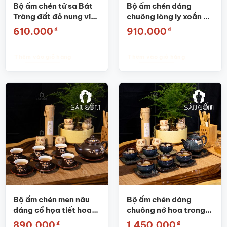
Bộ ấm chén tử sa Bát
Bộ ấm chén dáng
Tràng đất đỏ nung viền
chuông lòng ly xoắn ốc
đen SG-AC17
SG-AC13
₫
₫
610.000
910.000
Thêm vào giỏ hàng
Thêm vào giỏ hàng
Bộ ấm chén men nâu
Bộ ấm chén dáng
dáng cổ họa tiết hoa
chuông nở hoa trong
đào SG-AC23
lòng chén SG-AC07
₫
₫
890.000
1.450.000