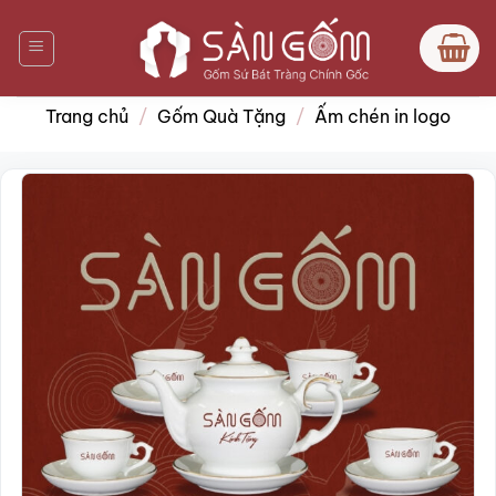
Bỏ
qua
nội
dung
Trang chủ
/
Gốm Quà Tặng
/
Ấm chén in logo