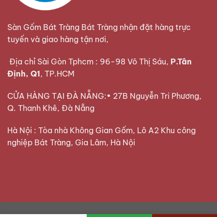
Sàn Gốm Bát Tràng Bát Tràng nhận đặt hàng trực
tuyến và giao hàng tận nơi,
Địa chỉ Sài Gòn Tphcm : 96-98 Võ Thị Sáu,
P.Tân
Định, Q1
, TP.HCM
CỬA HÀNG TẠI ĐÀ NẴNG:• 27B Nguyễn Tri Phương,
Q. Thanh Khê, Đà Nẵng
Hà Nội : Tòa nhà Không Gian Gốm, Lô A2 Khu công
nghiệp Bát Tràng, Gia Lâm, Hà Nội