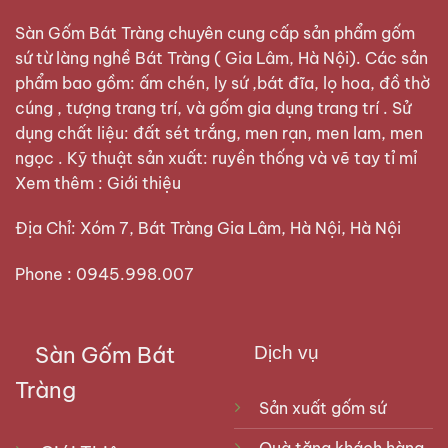
Sàn Gốm Bát Tràng
chuyên cung cấp sản phẩm gốm
sứ từ làng nghề Bát Tràng ( Gia Lâm, Hà Nội). Các sản
phẩm bao gồm: ấm chén, ly sứ ,bát đĩa, lọ hoa, đồ thờ
cúng , tượng trang trí, và gốm gia dụng trang trí . Sử
dụng chất liệu: đất sét trắng, men rạn, men lam, men
ngọc . Kỹ thuật sản xuất: ruyền thống và vẽ tay tỉ mỉ
Xem thêm :
Giới thiệu
Địa Chỉ: Xóm 7, Bát Tràng Gia Lâm, Hà Nội, Hà Nội
Phone : 0945.998.007
Sàn Gốm Bát
Dịch vụ
Tràng
Sản xuất gốm sứ
Quà tặng khách hàng