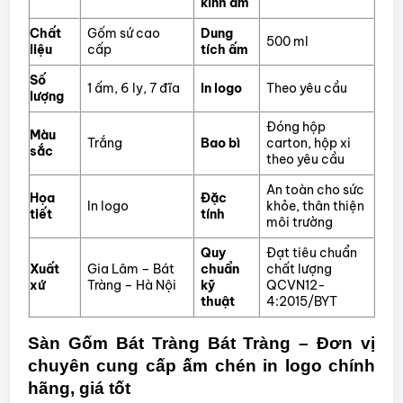
kính ấm
Chất
Gốm sứ cao
Dung
500 ml
liệu
cấp
tích ấm
Số
1 ấm, 6 ly, 7 đĩa
In logo
Theo yêu cầu
lượng
Đóng hộp
Màu
Trắng
Bao bì
carton, hộp xi
sắc
theo yêu cầu
An toàn cho sức
Họa
Đặc
In logo
khỏe, thân thiện
tiết
tính
môi trường
Quy
Đạt tiêu chuẩn
Xuất
Gia Lâm – Bát
chuẩn
chất lượng
xứ
Tràng – Hà Nội
kỹ
QCVN12-
thuật
4:2015/BYT
Sàn Gốm Bát Tràng Bát Tràng – Đơn vị
chuyên cung cấp ấm chén in logo chính
hãng, giá tốt