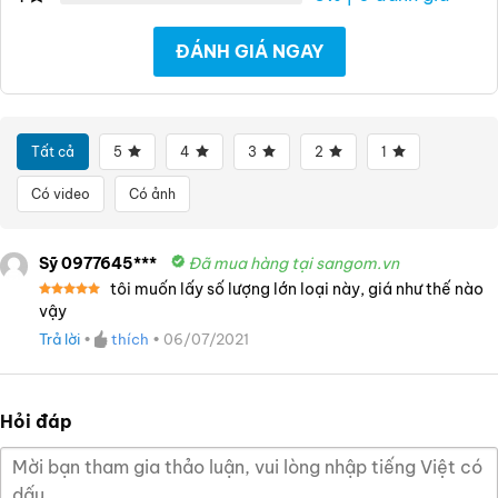
ĐÁNH GIÁ NGAY
Tất cả
5
4
3
2
1
Có video
Có ảnh
Sỹ 0977645***
Đã mua hàng tại sangom.vn
tôi muốn lấy số lượng lớn loại này, giá như thế nào
Được xếp
vậy
hạng
5
5
sao
Trả lời
•
thích
•
06/07/2021
Hỏi đáp