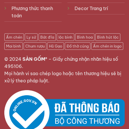
Phương thức thanh
Decor Trang trí
toán
Ấm chén
Ly sứ
Bát đĩa
lộc bình
Bình hoa
Bình hút lộc
Mai bình
Chum rượu
Hũ Gạo
Đồ thờ cúng
Ấm chén in logo
© 2024
SÀN GỐM®
–
Giấy chứng nhận nhãn hiệu số
495106
.
Mọi hành vi sao chép logo hoặc tên thương hiệu sẽ bị
xử lý theo pháp luật.