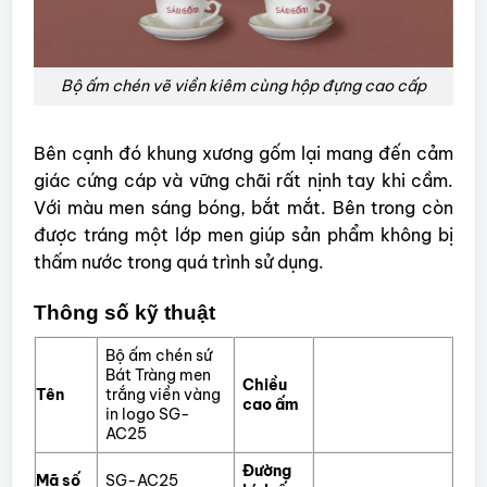
Bộ ấm chén vẽ viền kiêm cùng hộp đựng cao cấp
Bên cạnh đó khung xương gốm lại mang đến cảm
giác cứng cáp và vững chãi rất nịnh tay khi cầm.
Với màu men sáng bóng, bắt mắt. Bên trong còn
được tráng một lớp men giúp sản phẩm không bị
thấm nước trong quá trình sử dụng.
Thông số kỹ thuật
Bộ ấm chén sứ
Bát Tràng men
Chiều
Tên
trắng viền vàng
cao ấm
in logo SG-
AC25
Đường
Mã số
SG-AC25