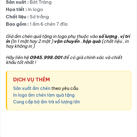
Sản xuất :
Bát Tràng
Họa tiết :
In logo
Chất liệu :
Sứ trắng
Bao gồm :
1 ấm 6 chén 7 đĩa
Giá ấm chén quà tặng in logo phụ thuộc vào
số lượng
,
vị trí
in
(In 1 mặt hay 2 mặt )
vận chuyển
,
hộp quà
(chất liệu , in
hay không in )
Hãy liên hệ
0945.998.001
để có giá chính xác và chiết
khấu tốt nhất !
DỊCH VỤ THÊM
Sản xuất ấm chén
theo yêu cầu
In logo ấm chén làm quà tặng
Cung cấp bộ ấm trà số lượng lớn