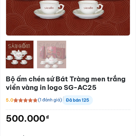
Bộ ấm chén sứ Bát Tràng men trắng
viền vàng in logo SG-AC25
(
1
đánh giá)
5.0
Đã bán
125
5.0
1
trên 5
dựa trên
500.000
₫
đánh giá