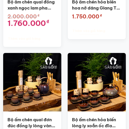
Bộ ấm chén quai đồng
Bộ ấm chén hỏa biến
xanh ngọc lam pha
hoa nở dáng Giang Tây
trắng SG-AC04
SG-AC06
₫
₫
2.000.000
1.750.000
Giá
Giá
1.760.000
₫
gốc
hiện
là:
tại
Thêm vào giỏ hàng
2.000.000₫.
là:
1.760.000₫.
Thêm vào giỏ hàng
Bộ ấm chén quai đơn
Bộ ấm chén hỏa biến
đúc đồng ly lòng vàng
lòng ly xoắn ốc đĩa