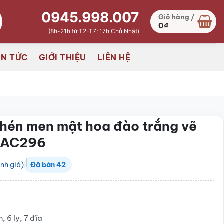
0945.998.007
Giỏ hàng /
0
₫
(8h-21h từ T2-T7; 17h Chủ Nhật)
IN TỨC
GIỚI THIỆU
LIÊN HỆ
hén men mật hoa đào trắng vẽ
-AC296
nh giá)
Đã bán
42
₫
, 6 ly, 7 đĩa