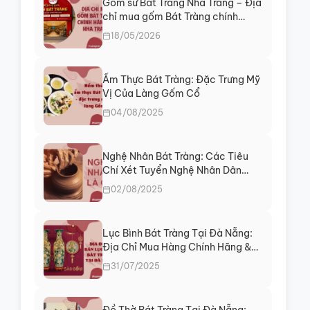
Gốm sứ Bát Tràng Nha Trang – Địa
chỉ mua gốm Bát Tràng chính
hãng tại Khánh Hòa
18/05/2026
Ẩm Thực Bát Tràng: Đặc Trưng Mỹ
Vị Của Làng Gốm Cổ
04/08/2025
Nghệ Nhân Bát Tràng: Các Tiêu
Chí Xét Tuyển Nghệ Nhân Dân
Gian
02/08/2025
Lục Bình Bát Tràng Tại Đà Nẵng:
Địa Chỉ Mua Hàng Chính Hãng &
Tư Vấn Phong Thủy
31/07/2025