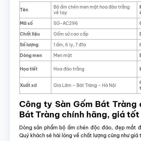
Bộ ấm chén men mật hoa đào trắng
Tên
vẽ tay
Mã số
SG-AC296
Chất liệu
Gốm sứ cao cấp
Số lượng
1 ấm, 6 ly, 7 đĩa
Dòng men
Men mật
Họa tiết
Hoa đào trắng
Xuất xứ
Gia Lâm – Bát Tràng – Hà Nội
Công ty Sàn Gốm Bát Tràng 
Bát Tràng chính hãng, giá tốt
Dòng sản phẩm bộ ấm chén độc đáo, đẹp mắt đ
Quý khách sẽ hài lòng về chất lượng cũng như giá 