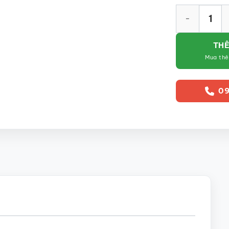
Bộ ấm chén me
THÊ
Mua th
09