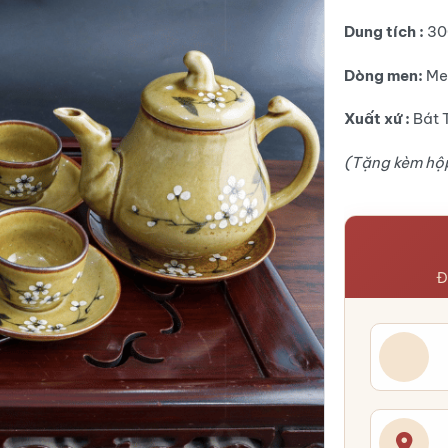
Dung tích :
30
Dòng men:
Me
Xuất xứ :
Bát 
(Tặng kèm hộp
Đ