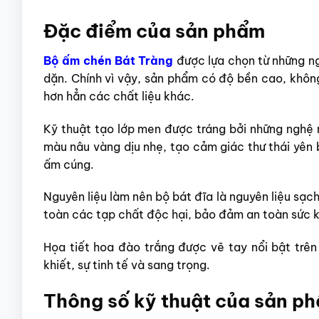
Đặc điểm của sản phẩm
Bộ ấm chén Bát Tràng
được lựa chọn từ những ng
dặn. Chính vì vậy, sản phẩm có độ bền cao, không
hơn hẳn các chất liệu khác.
Kỹ thuật tạo lớp men được tráng bởi những nghệ 
màu nâu vàng dịu nhẹ, tạo cảm giác thư thái yên 
ấm cúng.
Nguyên liệu làm nên bộ bát đĩa là nguyên liệu sạc
toàn các tạp chất độc hại, bảo đảm an toàn sức k
Họa tiết hoa đào trắng được vẽ tay nổi bật trê
khiết, sự tinh tế và sang trọng.
Thông số kỹ thuật của sản p