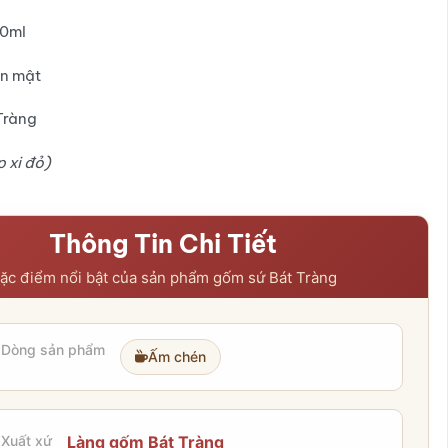
0ml
n mật
Tràng
 xi đỏ)
Thông Tin Chi Tiết
ặc điểm nổi bật của sản phẩm gốm sứ Bát Tràng
Dòng sản phẩm
Ấm chén
Xuất xứ
Làng gốm Bát Tràng