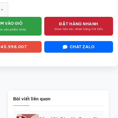
n mật hoa đào trắng vẽ tay SG-AC296 số lượng
M VÀO GIỎ
ĐẶT HÀNG NHANH
Giao tận nơi, nhận hàng trả tiền
êm sản phẩm khác
45.998.007
CHAT ZALO
Bài viết liên quan