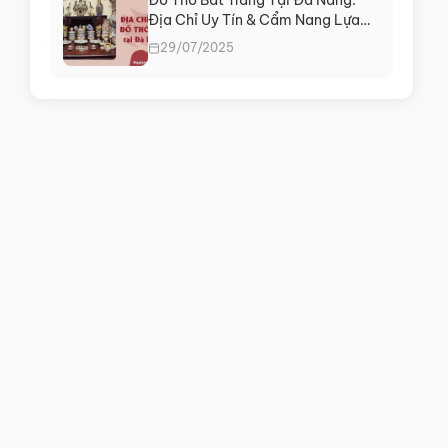
Đồ Thờ Bát Tràng Tại Đà Nẵng:
Địa Chỉ Uy Tín & Cẩm Nang Lựa
Chọn
29/07/2025