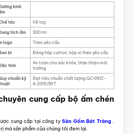
Đường kính
ấm
Chế tác
Vẽ tay
Dung tích ấm
300 ml
In logo
Theo yêu cầu
Bao bì
Đóng hộp carton, hộp xi theo yêu cầu
An toàn cho sức khỏe, thân thiện môi
Đặc tính
trường
Quy chuẩn kỹ
Đạt tiêu chuẩn chất lượng QCVN12-
thuật
4:2015/BYT
chuyên cung cấp bộ ấm chén
ược cung cấp tại công ty
Sàn Gốm Bát Tràng
.
trị mà sản phẩm của chúng tôi đem lại.