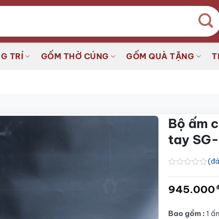
G TRÍ
GỐM THỜ CÚNG
GỐM QUÀ TẶNG
T
Bộ ấm c
tay SG
(đá
Được
xếp
945.000
hạng
0.0
5
sao
Bao gồm :
1 ấm