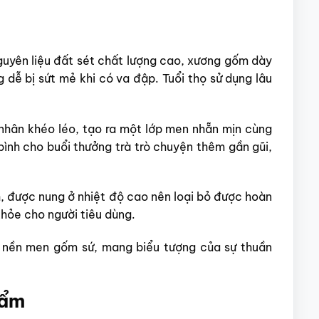
uyên liệu đất sét chất lượng cao, xương gốm dày
 dễ bị sứt mẻ khi có va đập. Tuổi thọ sử dụng lâu
nhân khéo léo, tạo ra một lớp men nhẵn mịn cùng
bình cho buổi thưởng trà trò chuyện thêm gần gũi,
h, được nung ở nhiệt độ cao nên loại bỏ được hoàn
hỏe cho người tiêu dùng.
n nền men gốm sứ, mang biểu tượng của sự thuần
hẩm