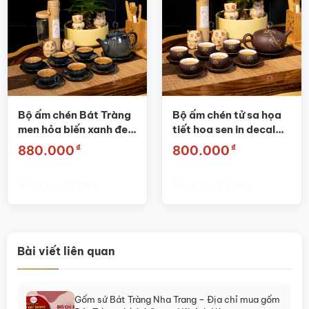
Bộ ấm chén Bát Tràng
Bộ ấm chén tử sa họa
men hỏa biến xanh đen
tiết hoa sen in decal
SG-AC05
vàng SG-AC20
₫
₫
880.000
800.000
Thêm vào giỏ hàng
Thêm vào giỏ hàng
Bài viết liên quan
Gốm sứ Bát Tràng Nha Trang – Địa chỉ mua gốm