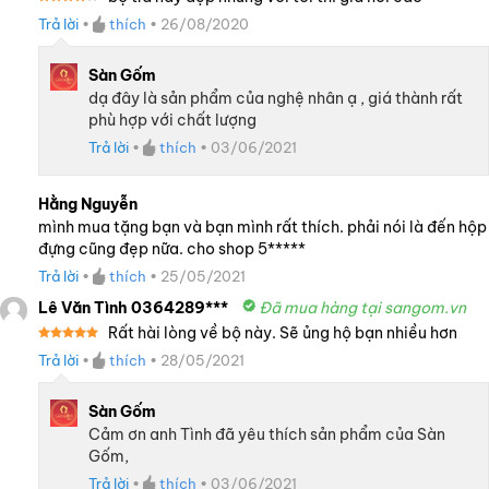
Được
Trả lời
•
thích
•
26/08/2020
xếp
hạng
4
5 sao
Sàn Gốm
dạ đây là sản phẩm của nghệ nhân ạ , giá thành rất
phù hợp với chất lượng
Trả lời
•
thích
•
03/06/2021
Hằng Nguyễn
mình mua tặng bạn và bạn mình rất thích. phải nói là đến hộp
đựng cũng đẹp nữa. cho shop 5*****
Trả lời
•
thích
•
25/05/2021
Lê Văn Tình 0364289***
Đã mua hàng tại sangom.vn
Rất hài lòng về bộ này. Sẽ ủng hộ bạn nhiều hơn
Được xếp
Trả lời
•
thích
•
28/05/2021
hạng
5
5
sao
Sàn Gốm
Cảm ơn anh Tình đã yêu thích sản phẩm của Sàn
Gốm,
Trả lời
•
thích
•
03/06/2021