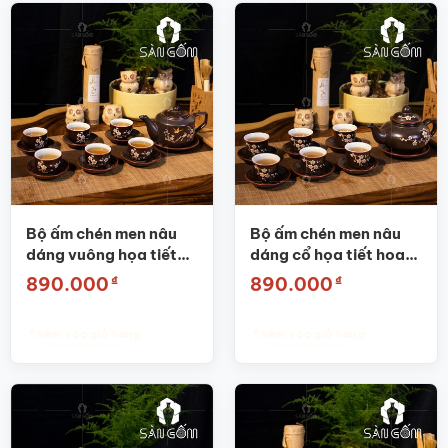
Bộ ấm chén men nâu
Bộ ấm chén men nâu
dáng vuông họa tiết
dáng cổ họa tiết hoa
hoa đào SG-AC24
đào SG-AC23
₫
₫
890.000
890.000
Thêm vào giỏ hàng
Thêm vào giỏ hàng