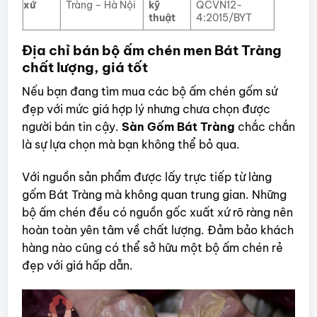
xứ
Tràng – Hà Nội
kỹ
QCVN12-
thuật
4:2015/BYT
Địa chỉ bán bộ ấm chén men Bát Tràng
chất lượng, giá tốt
Nếu bạn đang tìm mua các bộ ấm chén gốm sứ
đẹp với mức giá hợp lý nhưng chưa chọn được
người bán tin cậy.
Sàn Gốm Bát Tràng
chắc chắn
là sự lựa chọn mà bạn không thể bỏ qua.
Với nguồn sản phẩm được lấy trực tiếp từ làng
gốm Bát Tràng mà không quan trung gian. Những
bộ ấm chén đều có nguồn gốc xuất xứ rõ ràng nên
hoàn toàn yên tâm về chất lượng. Đảm bảo khách
hàng nào cũng có thể sở hữu một bộ ấm chén rẻ
đẹp với giá hấp dẫn.