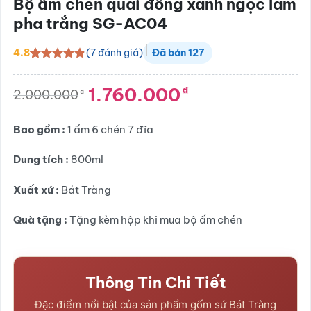
Bộ ấm chén quai đồng xanh ngọc lam
pha trắng SG-AC04
(
7
đánh giá)
4.8
Đã bán
127
4.8
6
trên 5
dựa trên
1.760.000
₫
đánh giá
2.000.000
₫
Giá
Giá
gốc
hiện
là:
tại
Bao gồm :
1 ấm 6 chén 7 đĩa
2.000.000₫.
là:
1.760.000₫.
Dung tích :
800ml
Xuất xứ :
Bát Tràng
Quà tặng :
Tặng kèm hộp khi mua bộ ấm chén
Thông Tin Chi Tiết
Đặc điểm nổi bật của sản phẩm gốm sứ Bát Tràng