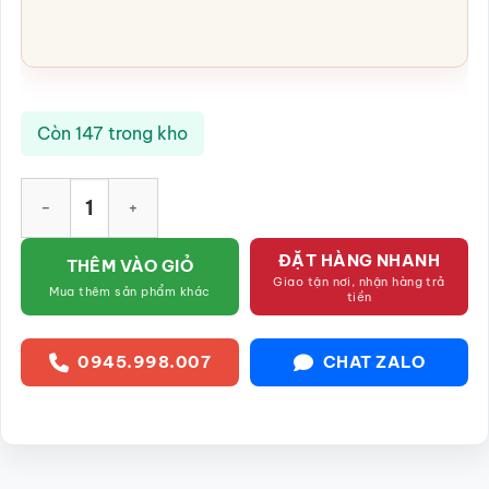
Còn 147 trong kho
Bộ ấm chén quai đồng xanh ngọc lam pha trắng SG-AC04 số 
ĐẶT HÀNG NHANH
THÊM VÀO GIỎ
Giao tận nơi, nhận hàng trả
Mua thêm sản phẩm khác
tiền
0945.998.007
CHAT ZALO