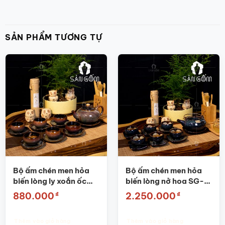
SẢN PHẨM TƯƠNG TỰ
Bộ ấm chén men hỏa
Bộ ấm chén men hỏa
biến lòng ly xoắn ốc
biến lòng nở hoa SG-
SG-AC11
AC01
₫
₫
880.000
2.250.000
Thêm vào giỏ hàng
Thêm vào giỏ hàng