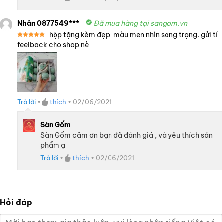
Nhân 0877549***
Đã mua hàng tại sangom.vn
hộp tặng kèm đẹp, màu men nhìn sang trọng. gửi tí
Được xếp
feelback cho shop nè
hạng
5
5
sao
Trả lời
•
thích
•
02/06/2021
Sàn Gốm
Sàn Gốm cảm ơn bạn đã đánh giá , và yêu thích sản
phẩm ạ
Trả lời
•
thích
•
02/06/2021
Hỏi đáp