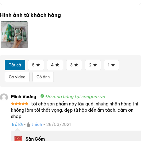
Hình ảnh từ khách hàng
Tất cả
5
4
3
2
1
Có video
Có ảnh
Minh Vương
Đã mua hàng tại sangom.vn
tôi chờ sản phẩm này lâu quá. nhưng nhận hàng thì
Được xếp
không làm tôi thất vọng. đẹp từ hộp đến ấm tách. cảm ơn
hạng
5
5
shop
sao
Trả lời
•
thích
•
26/03/2021
Sàn Gốm