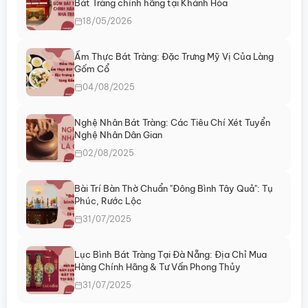
Bát Tràng chính hãng tại Khánh Hòa
18/05/2026
Ẩm Thực Bát Tràng: Đặc Trưng Mỹ Vị Của Làng
Gốm Cổ
04/08/2025
Nghệ Nhân Bát Tràng: Các Tiêu Chí Xét Tuyển
Nghệ Nhân Dân Gian
02/08/2025
Bài Trí Bàn Thờ Chuẩn "Đông Bình Tây Quả": Tụ
Phúc, Rước Lộc
31/07/2025
Lục Bình Bát Tràng Tại Đà Nẵng: Địa Chỉ Mua
Hàng Chính Hãng & Tư Vấn Phong Thủy
31/07/2025