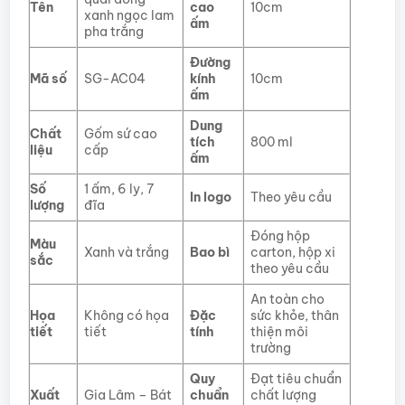
Tên
cao
10cm
xanh ngọc lam
ấm
pha trắng
Đường
Mã số
SG-AC04
kính
10cm
ấm
Dung
Chất
Gốm sứ cao
tích
800 ml
liệu
cấp
ấm
Số
1 ấm, 6 ly, 7
In logo
Theo yêu cầu
lượng
đĩa
Đóng hộp
Màu
Xanh và trắng
Bao bì
carton, hộp xi
sắc
theo yêu cầu
An toàn cho
Họa
Không có họa
Đặc
sức khỏe, thân
tiết
tiết
tính
thiện môi
trường
Quy
Đạt tiêu chuẩn
Xuất
Gia Lâm – Bát
chuẩn
chất lượng