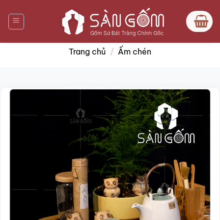
Bỏ
qua
nội
dung
Trang chủ
/
Ấm chén