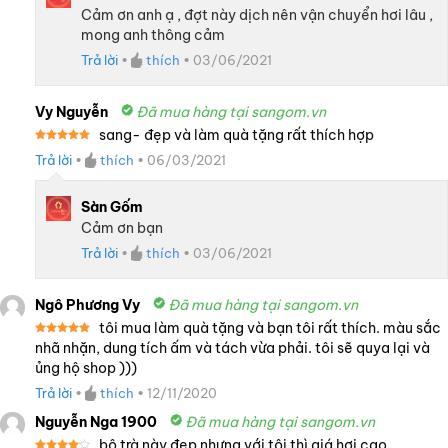
Cảm ơn anh ạ , đợt này dịch nên vận chuyển hơi lâu ,
mong anh thông cảm
Trả lời
•
thích
•
03/06/2021
Vy Nguyễn
Đã mua hàng tại sangom.vn
sang- đẹp và làm quà tặng rất thích hợp
Được xếp
Trả lời
•
thích
•
06/03/2021
hạng
5
5
sao
Sàn Gốm
Cảm ơn bạn
Trả lời
•
thích
•
03/06/2021
Ngô Phương Vy
Đã mua hàng tại sangom.vn
tôi mua làm quà tặng và bạn tôi rất thích. màu sắc
Được xếp
nhã nhặn, dung tích ấm và tách vừa phải. tôi sẽ quya lại và
hạng
5
5
ủng hộ shop )))
sao
Trả lời
•
thích
•
12/11/2020
Nguyễn Nga 1900
Đã mua hàng tại sangom.vn
bộ trà này đẹp nhưng với tôi thì giá hơi cao