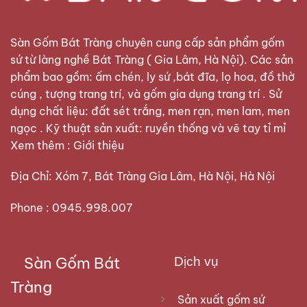
Sàn Gốm Bát Tràng
chuyên cung cấp sản phẩm gốm
sứ từ làng nghề Bát Tràng ( Gia Lâm, Hà Nội). Các sản
phẩm bao gồm: ấm chén, ly sứ ,bát đĩa, lọ hoa, đồ thờ
cúng , tượng trang trí, và gốm gia dụng trang trí . Sử
dụng chất liệu: đất sét trắng, men rạn, men lam, men
ngọc . Kỹ thuật sản xuất: ruyền thống và vẽ tay tỉ mỉ
Xem thêm :
Giới thiệu
Địa Chỉ: Xóm 7, Bát Tràng Gia Lâm, Hà Nội, Hà Nội
Phone : 0945.998.007
Sàn Gốm Bát
Dịch vụ
Tràng
Sản xuất gốm sứ