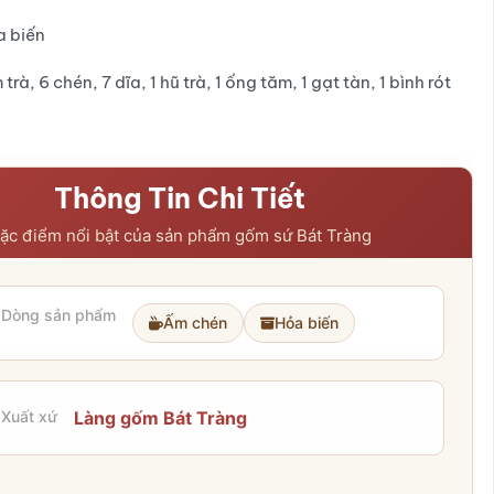
₫.
₫.
a biến
 trà, 6 chén, 7 dĩa, 1 hũ trà, 1 ống tăm, 1 gạt tàn, 1 bình rót
Thông Tin Chi Tiết
ặc điểm nổi bật của sản phẩm gốm sứ Bát Tràng
Dòng sản phẩm
Ấm chén
Hỏa biến
Xuất xứ
Làng gốm Bát Tràng