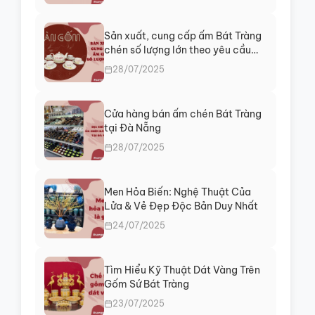
Sản xuất, cung cấp ấm Bát Tràng
chén số lượng lớn theo yêu cầu
giá rẻ
28/07/2025
Cửa hàng bán ấm chén Bát Tràng
tại Đà Nẵng
28/07/2025
Men Hỏa Biến: Nghệ Thuật Của
Lửa & Vẻ Đẹp Độc Bản Duy Nhất
24/07/2025
Tìm Hiểu Kỹ Thuật Dát Vàng Trên
Gốm Sứ Bát Tràng
23/07/2025