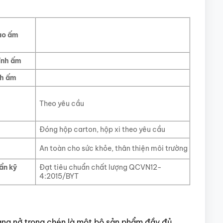
ao ấm
ính ấm
ch ấm
Theo yêu cầu
Đóng hộp carton, hộp xi theo yêu cầu
An toàn cho sức khỏe, thân thiện môi trường
ẩn kỹ
Đạt tiêu chuẩn chất lượng QCVN12-
4:2015/BYT
ng nở trong chén là một bộ sản phẩm đầy đủ