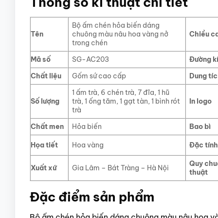
Thông số kĩ thuật chi tiết
Bộ ấm chén hỏa biến dáng
Tên
chuông màu nâu hoa vàng nở
Chiều c
trong chén
Mã số
SG-AC203
Đường k
Chất liệu
Gốm sứ cao cấp
Dung tí
1 ấm trà, 6 chén trà, 7 đĩa, 1 hũ
Số lượng
trà, 1 ống tăm, 1 gạt tàn, 1 bình rót
In logo
trà
Chất men
Hỏa biến
Bao bì
Họa tiết
Hoa vàng
Đặc tính
Quy chu
Xuất xứ
Gia Lâm – Bát Tràng – Hà Nội
thuật
Đặc điểm sản phẩm
Bộ ấm chén hỏa biến dáng chuông màu nâu hoa và