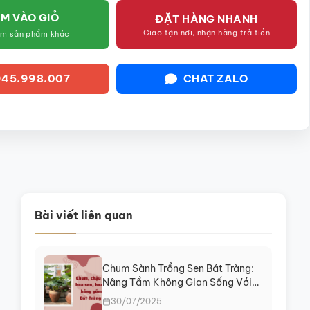
M VÀO GIỎ
ĐẶT HÀNG NHANH
Giao tận nơi, nhận hàng trả tiền
êm sản phẩm khác
45.998.007
CHAT ZALO
Bài viết liên quan
Chum Sành Trồng Sen Bát Tràng:
Nâng Tầm Không Gian Sống Với
Vẻ Đẹp Thanh Tịnh
30/07/2025