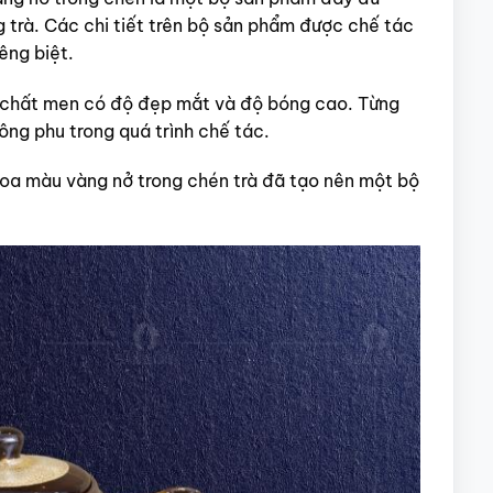
 trà. Các chi tiết trên bộ sản phẩm được chế tác
êng biệt.
 chất men có độ đẹp mắt và độ bóng cao. Từng
ng phu trong quá trình chế tác.
hoa màu vàng nở trong chén trà đã tạo nên một bộ