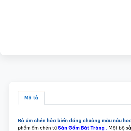
Mô tả
Bộ ấm chén hỏa biến dáng chuông màu nâu ho
phẩm ấm chén từ
Sàn Gốm Bát Tràng .
Một bộ sả