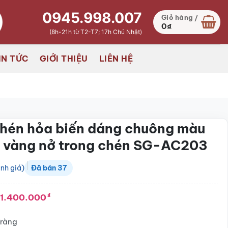
0945.998.007
Giỏ hàng /
0
₫
(8h-21h từ T2-T7; 17h Chủ Nhật)
IN TỨC
GIỚI THIỆU
LIÊN HỆ
hén hỏa biến dáng chuông màu
 vàng nở trong chén SG-AC203
nh giá)
Đã bán
37
1.400.000
₫
Tràng