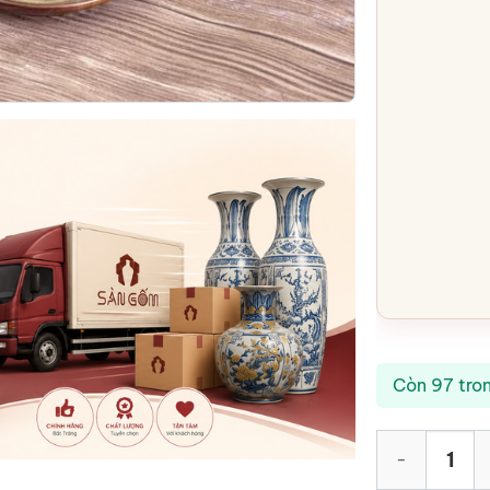
Còn 97 tro
Bộ ấm chén hỏ