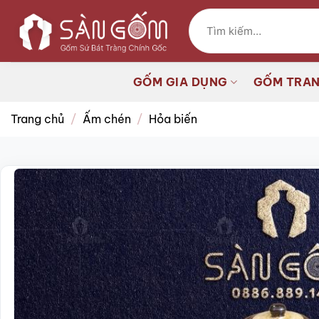
Bỏ
Tìm
qua
kiếm:
nội
dung
GỐM GIA DỤNG
GỐM TRAN
Trang chủ
/
Ấm chén
/
Hỏa biến