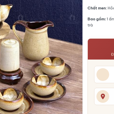
1.500.000
là:
1.400.000
Chất men
: Hỏ
Bao gồm:
1 ấm
trà
Đ