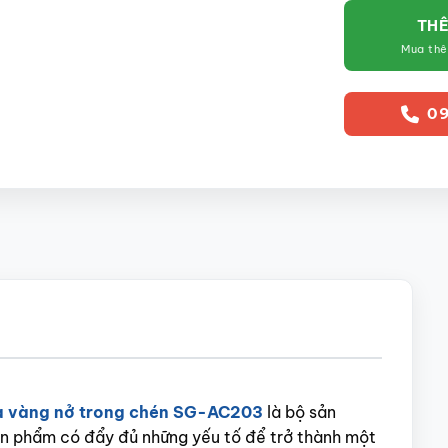
THÊ
Mua th
09
a vàng nở trong chén SG-AC203
là bộ sản
n phẩm có đẩy đủ những yếu tố để trở thành một