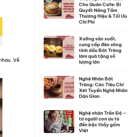
Cho Quán Cafe: Bí
Quyết Nâng Tầm
Thương Hiệu & Tối Ưu
Chi Phí
Xưởng sản xuất,
cung cấp đèn xông
tinh dầu Bát Tràng
làm quà tặng số
 nhau. Về
lượng lớn
Nghệ Nhân Bát
Tràng: Các Tiêu Chí
Xét Tuyển Nghệ Nhân
Dân Gian
Nghệ nhân Trần Độ –
từ người con ưu tú
đến bậc thầy gốm
Việt