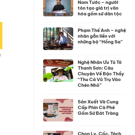
Nam Tước – người
tôn tạo giá trị văn
hóa gốm sứ dân tộc
Phạm Thế Anh – nghệ
nhân gắn liền với
những bộ “Hồng Sa”
Nghệ Nhân Ưu Tú Tô
Thanh Sơn: Câu
Chuyện Về Bậc Thầy
“Thu Cả Vũ Trụ Vào
Chén Nhỏ”
Sản Xuất Và Cung
Cấp Phin Cà Phê
Gốm Sứ Bát Tràng
Chọn Ly, Cốc, Tách