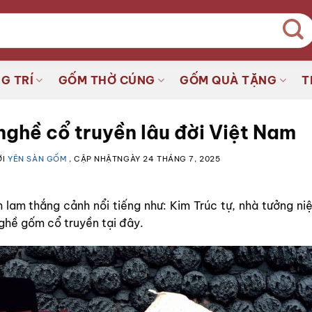
G TRÍ
GỐM THỜ CÚNG
GỐM QUÀ TẶNG
T
 nghề cổ truyền lâu đời Việt Nam
ỞI
YÊN SÀN GỐM
, CẬP NHẬTNGÀY
24 THÁNG 7, 2025
nh lam thắng cảnh nổi tiếng như: Kim Trúc tự, nhà tưởng n
nghề gốm cổ truyền tại đây.