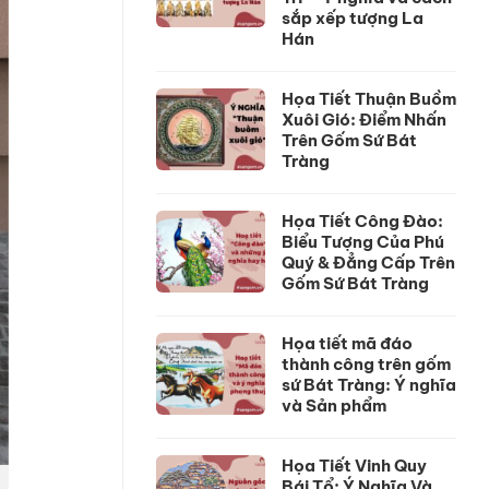
sắp xếp tượng La
Hán
Họa Tiết Thuận Buồm
Xuôi Gió: Điểm Nhấn
Trên Gốm Sứ Bát
Tràng
Họa Tiết Công Đào:
Biểu Tượng Của Phú
Quý & Đẳng Cấp Trên
Gốm Sứ Bát Tràng
Họa tiết mã đáo
thành công trên gốm
sứ Bát Tràng: Ý nghĩa
và Sản phẩm
Họa Tiết Vinh Quy
Bái Tổ: Ý Nghĩa Và