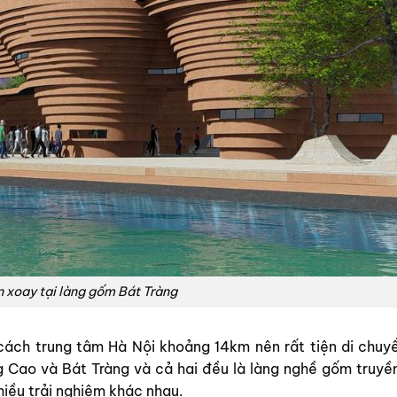
 xoay tại làng gốm Bát Tràng
cách trung tâm Hà Nội khoảng 14km nên rất tiện di chuy
 Cao và Bát Tràng và cả hai đều là làng nghề gốm truyề
hiều trải nghiệm khác nhau.