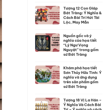
Tượng 12 Con Giáp
Bát Tràng: Ý Nghĩa &
Cách Bài Trí Hút Tài
Lộc, May Mắn
Nguồn gốc và ý
nghĩa của họa tiết
“Lý Ngư Vọng
Nguyệt” trong gốm
sứ Bát Tràng
Khám phá họa tiết
Sơn Thủy Hữu Tình: Ý
nghĩa và ứng dụng
trên sản phẩm gốm
sứ Bát Tràng
Tượng 18 Vị La Hán –
Ý Nghĩa Và Cách Bài
Trí – Ý nghĩa và cách