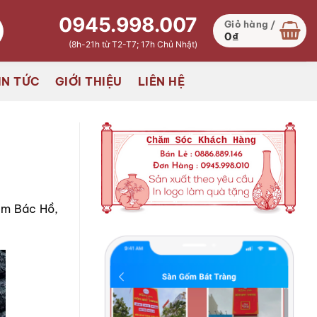
0945.998.007
Giỏ hàng /
0
₫
(8h-21h từ T2-T7; 17h Chủ Nhật)
IN TỨC
GIỚI THIỆU
LIÊN HỆ
iệm Bác Hồ,