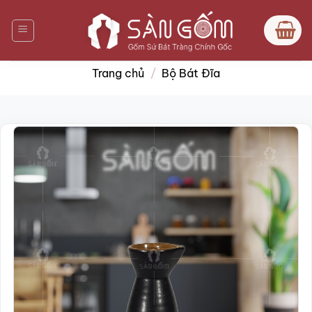
Bỏ
qua
nội
dung
Trang chủ
/
Bộ Bát Đĩa