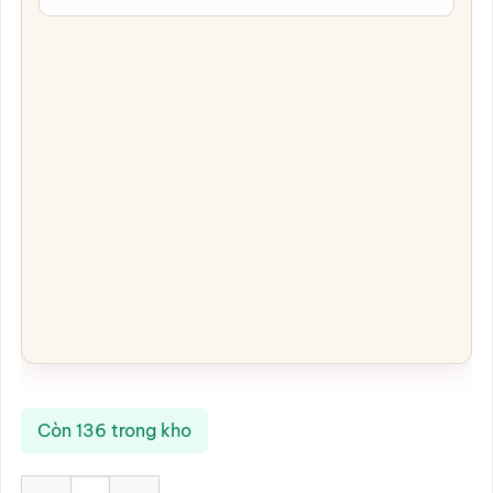
Còn 136 trong kho
Bình Sake men nâu gốm Bát Tràng SG-BGV20 số lượng