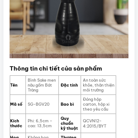
Thông tin chi tiết của sản phẩm
Bình Sake men
An toàn sức
Tên
nâu gốm Bát
Đặc tính
khỏe, thân thiện
Tràng
môi trường
Đóng hộp
Mã số
SG-BGV20
Bao bì
carton, hộp xi
theo yêu cầu
Quy
QCVN12-
Kích
Phi: 6,5cm –
chuẩn
thước
cao: 13,5cm
4:2015/BYT
kỹ thuật
Họa
Không hoạ
Thương