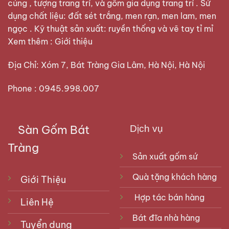
cúng , tượng trang trí, và gốm gia dụng trang trí . Sử
dụng chất liệu: đất sét trắng, men rạn, men lam, men
ngọc . Kỹ thuật sản xuất: ruyền thống và vẽ tay tỉ mỉ
Xem thêm :
Giới thiệu
Địa Chỉ: Xóm 7, Bát Tràng Gia Lâm, Hà Nội, Hà Nội
Phone : 0945.998.007
Sàn Gốm Bát
Dịch vụ
Tràng
Sản xuất gốm sứ
Quà tặng khách hàng
Giới Thiệu
Hợp tác bán hàng
Liên Hệ
Bát đĩa nhà hàng
Tuyển dụng