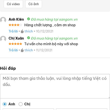
Có video
Có ảnh
Anh Kiên
Đã mua hàng tại sangom.vn
Hàng chất lượng , cảm ơn shop
Được
Trả lời
•
thích
•
10/12/2021
xếp
hạng
4
5 sao
Chị Xuân
Đã mua hàng tại sangom.vn
Tư vấn cho mình bộ này với shop
Được xếp
Trả lời
•
thích
•
11/12/2021
hạng
5
5
sao
Hỏi đáp
Anh
Chị