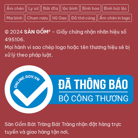
Ấm chén
Ly sứ
Bát đĩa
lộc bình
Bình hoa
Bình hút lộc
Mai bình
Chum rượu
Hũ Gạo
Đồ thờ cúng
Ấm chén in logo
© 2024
SÀN GỐM®
–
Giấy chứng nhận nhãn hiệu số
495106
.
Mọi hành vi sao chép logo hoặc tên thương hiệu sẽ bị
xử lý theo pháp luật.
Sàn Gốm Bát Tràng Bát Tràng nhận đặt hàng trực
tuyến và giao hàng tận nơi,