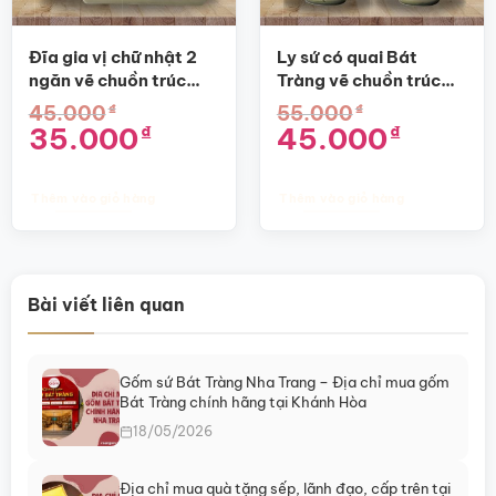
có
có
thể
thể
được
được
Đĩa gia vị chữ nhật 2
Ly sứ có quai Bát
chọn
chọn
ngăn vẽ chuồn trúc
Tràng vẽ chuồn trúc
trên
trên
SG-BGV09
SG-LS09
₫
₫
45.000
55.000
trang
trang
Giá
Giá
Giá
Giá
35.000
45.000
₫
₫
sản
sản
gốc
hiện
gốc
hiện
là:
tại
là:
tại
phẩm
phẩm
45.000₫.
là:
55.000₫.
là:
35.000₫.
45.000₫.
Thêm vào giỏ hàng
Thêm vào giỏ hàng
Bài viết liên quan
Gốm sứ Bát Tràng Nha Trang – Địa chỉ mua gốm
Bát Tràng chính hãng tại Khánh Hòa
18/05/2026
Địa chỉ mua quà tặng sếp, lãnh đạo, cấp trên tại