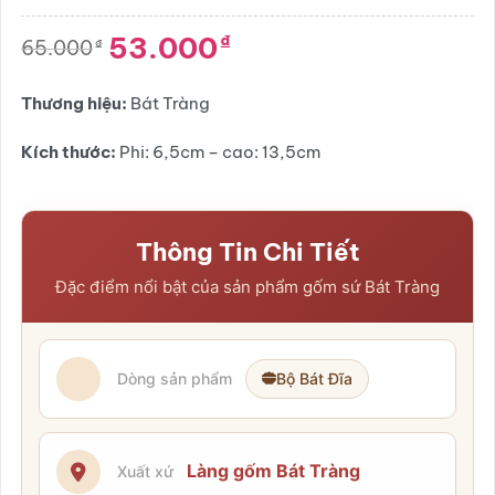
4.5
2
trên 5
dựa trên
53.000
₫
đánh giá
65.000
₫
Giá
Giá
gốc
hiện
là:
tại
Thương hiệu:
Bát Tràng
65.000₫.
là:
53.000₫.
Kích thước:
Phi: 6,5cm – cao: 13,5cm
Thông Tin Chi Tiết
Đặc điểm nổi bật của sản phẩm gốm sứ Bát Tràng
Dòng sản phẩm
Bộ Bát Đĩa
Làng gốm Bát Tràng
Xuất xứ