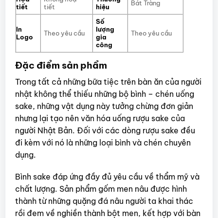
Bát Tràng
tiết
tiết
hiệu
Số
In
lượng
Theo yêu cầu
Theo yêu cầu
Logo
gia
công
Đặc điểm sản phẩm
Trong tất cả những bữa tiệc trên bàn ăn của người
nhật không thể thiếu những bộ bình – chén uống
sake, những vật dụng này tưởng chừng đơn giản
nhưng lại tạo nên văn hóa uống rượu sake của
người Nhật Bản. Đối với các dòng rượu sake đều
đi kèm với nó là những loại bình và chén chuyên
dụng.
Bình sake đáp ứng đầy đủ yêu cầu về thẩm mỹ và
chất lượng. Sản phẩm gốm men nâu được hình
thành từ những quặng đá nâu người ta khai thác
rồi đem về nghiền thành bột men, kết hợp với bàn