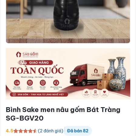
Bình Sake men nâu gốm Bát Tràng
SG-BGV20
(
2
đánh giá)
4.5
Đã bán
82