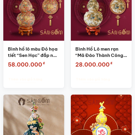
Bình hồ lô màu Đỏ họa
Bình Hồ Lô men rạn
tiết “Sen Hạc” đắp nổi
“Mã Đáo Thành Công”
vẽ Vàng SG-HL01
đắp nổi vẽ vàng SG-
₫
₫
58.000.000
28.000.000
HL04
Thêm vào giỏ hàng
Thêm vào giỏ hàng