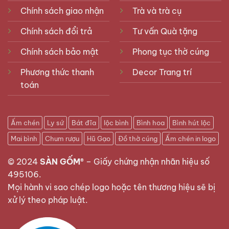
Chính sách giao nhận
Trà và trà cụ
Chính sách đổi trả
Tư vấn Quà tặng
Chính sách bảo mật
Phong tục thờ cúng
Phương thức thanh
Decor Trang trí
toán
Ấm chén
Ly sứ
Bát đĩa
lộc bình
Bình hoa
Bình hút lộc
Mai bình
Chum rượu
Hũ Gạo
Đồ thờ cúng
Ấm chén in logo
© 2024
SÀN GỐM®
–
Giấy chứng nhận nhãn hiệu số
495106
.
Mọi hành vi sao chép logo hoặc tên thương hiệu sẽ bị
xử lý theo pháp luật.