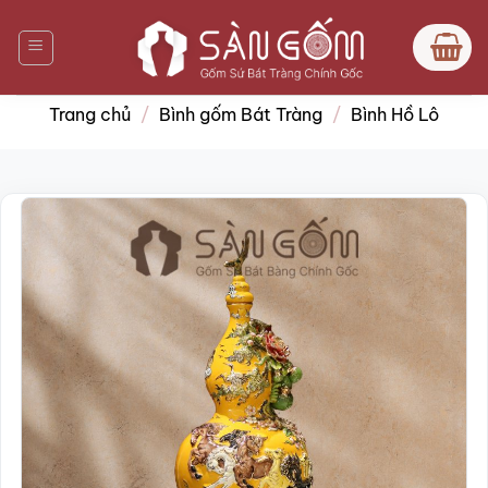
Bỏ
qua
nội
dung
Trang chủ
/
Bình gốm Bát Tràng
/
Bình Hồ Lô