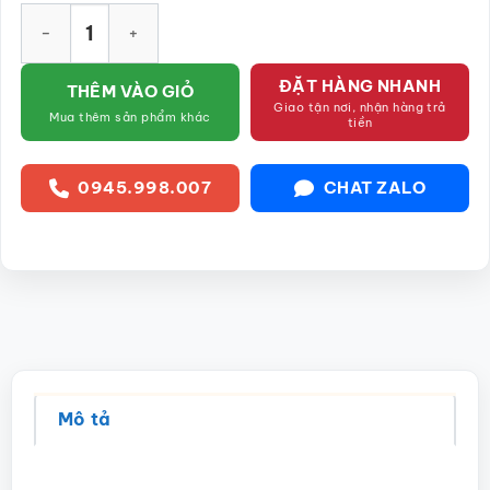
Bình hồ lô họa tiết mã đáo thành công men vàng đắp nổi vẽ v
ĐẶT HÀNG NHANH
THÊM VÀO GIỎ
Giao tận nơi, nhận hàng trả
Mua thêm sản phẩm khác
tiền
0945.998.007
CHAT ZALO
Mô tả