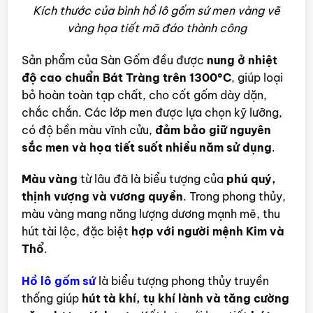
Kích thước của bình hồ lô gốm sứ men vàng vẽ
vàng họa tiết mã đáo thành công
Sản phẩm của Sàn Gốm đều được
nung ở nhiệt
độ cao chuẩn Bát Tràng trên 1300°C
, giúp loại
bỏ hoàn toàn tạp chất, cho cốt gốm dày dặn,
chắc chắn. Các lớp men được lựa chọn kỹ lưỡng,
có độ bền màu vĩnh cửu,
đảm bảo giữ nguyên
sắc men và họa tiết suốt nhiều năm sử dụng
.
Màu vàng
từ lâu đã là biểu tượng của
phú quý,
thịnh vượng và vương quyền
. Trong phong thủy,
màu vàng mang năng lượng dương mạnh mẽ, thu
hút tài lộc, đặc biệt
hợp với người mệnh Kim và
Thổ
.
Hồ lô gốm sứ
là biểu tượng phong thủy truyền
thống giúp
hút tà khí, tụ khí lành và tăng cường