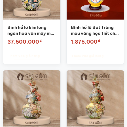
Bình hồ lô kim long
Bình hồ lô Bát Tràng
ngàn hoa vân mây men
màu vàng họa tiết chữ
xanh cổ vịt đắp nổi
“Lộc” đắp nổi SG-
₫
₫
37.500.000
1.875.000
SG-HL23
HL05
Thêm vào giỏ hàng
Thêm vào giỏ hàng