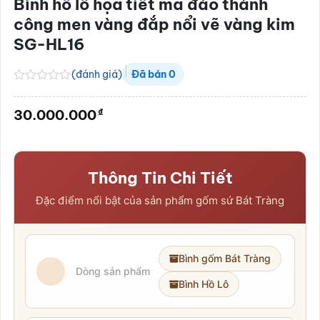
Bình hồ lô họa tiết mã đáo thành
công men vàng đắp nổi vẽ vàng kim
SG-HL16
(đánh giá)
Đã bán
0
Được
xếp
₫
30.000.000
hạng
0.0
5
sao
Thông Tin Chi Tiết
Đặc điểm nổi bật của sản phẩm gốm sứ Bát Tràng
Bình gốm Bát Tràng
Dòng sản phẩm
Bình Hồ Lô