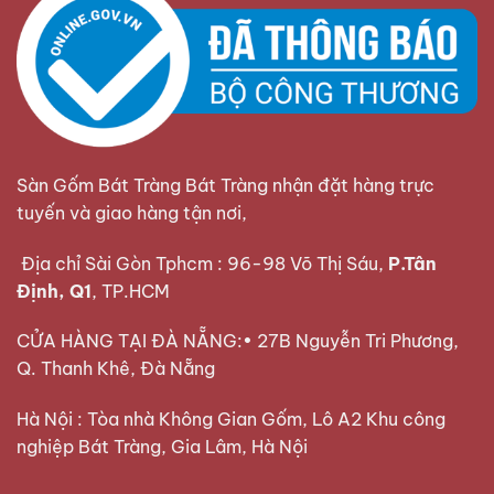
Sàn Gốm Bát Tràng Bát Tràng nhận đặt hàng trực
tuyến và giao hàng tận nơi,
Địa chỉ Sài Gòn Tphcm : 96-98 Võ Thị Sáu,
P.Tân
Định, Q1
, TP.HCM
CỬA HÀNG TẠI ĐÀ NẴNG:• 27B Nguyễn Tri Phương,
Q. Thanh Khê, Đà Nẵng
Hà Nội : Tòa nhà Không Gian Gốm, Lô A2 Khu công
nghiệp Bát Tràng, Gia Lâm, Hà Nội