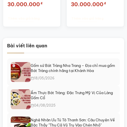
vẽ vàng đắp nổi SG-
nổi SG-HL11
₫
₫
30.000.000
30.000.000
HL25
Thêm vào giỏ hàng
Thêm vào giỏ hàng
Bài viết liên quan
Gốm sứ Bát Tràng Nha Trang – Địa chỉ mua gốm
Bát Tràng chính hãng tại Khánh Hòa
18/05/2026
Ẩm Thực Bát Tràng: Đặc Trưng Mỹ Vị Của Làng
Gốm Cổ
04/08/2025
Nghệ Nhân Ưu Tú Tô Thanh Sơn: Câu Chuyện Về
Bậc Thầy "Thu Cả Vũ Trụ Vào Chén Nhỏ"