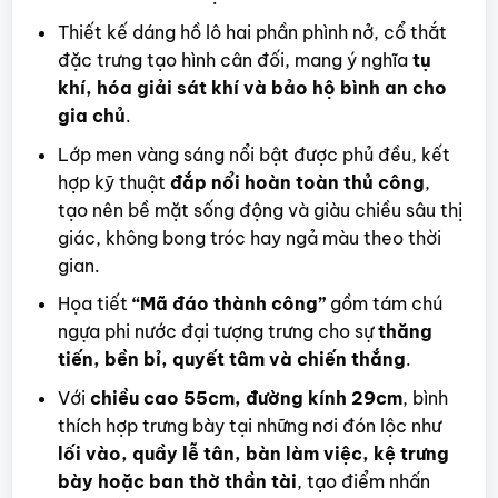
Thiết kế dáng hồ lô hai phần phình nở, cổ thắt
đặc trưng tạo hình cân đối, mang ý nghĩa
tụ
khí, hóa giải sát khí và bảo hộ bình an cho
gia chủ
.
Lớp men vàng sáng nổi bật được phủ đều, kết
hợp kỹ thuật
đắp nổi hoàn toàn thủ công
,
tạo nên bề mặt sống động và giàu chiều sâu thị
giác, không bong tróc hay ngả màu theo thời
gian.
Họa tiết
“Mã đáo thành công”
gồm tám chú
ngựa phi nước đại tượng trưng cho sự
thăng
tiến, bền bỉ, quyết tâm và chiến thắng
.
Với
chiều cao 55cm, đường kính 29cm
, bình
thích hợp trưng bày tại những nơi đón lộc như
lối vào, quầy lễ tân, bàn làm việc, kệ trưng
bày hoặc ban thờ thần tài
, tạo điểm nhấn