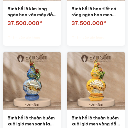
Bình hồ lô kim long
Bình hồ lô họa tiết cá
ngàn hoa vân mây đắp
rồng ngàn hoa men
nổi vẽ vàng SG-HL22
loang vàng đắp nổi
₫
₫
37.500.000
37.500.000
SG-HL21
Thêm vào giỏ hàng
Thêm vào giỏ hàng
Bình hồ lô thuận buồm
Bình hồ lô thuận buồm
xuôi gió men xanh lam
xuôi gió men vàng đắp