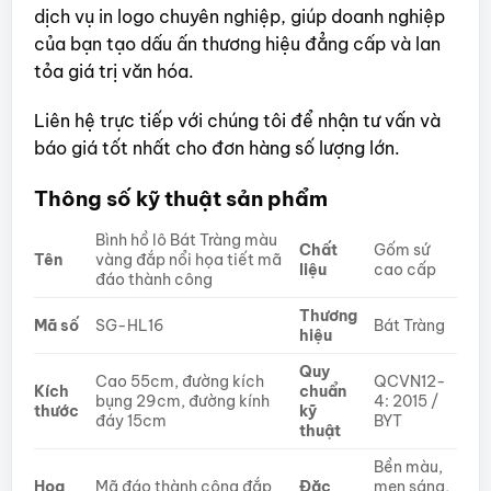
dịch vụ in logo chuyên nghiệp, giúp doanh nghiệp
của bạn tạo dấu ấn thương hiệu đẳng cấp và lan
tỏa giá trị văn hóa.
Liên hệ trực tiếp với chúng tôi để nhận tư vấn và
báo giá tốt nhất cho đơn hàng số lượng lớn.
Thông số kỹ thuật sản phẩm
Bình hồ lô Bát Tràng màu
Chất
Gốm sứ
Tên
vàng đắp nổi họa tiết mã
liệu
cao cấp
đáo thành công
Thương
Mã số
SG-HL16
Bát Tràng
hiệu
Quy
Cao 55cm, đường kích
QCVN12-
Kích
chuẩn
bụng 29cm, đường kính
4: 2015 /
thước
kỹ
đáy 15cm
BYT
thuật
Bền màu,
Họa
Mã đáo thành công đắp
Đặc
men sáng,