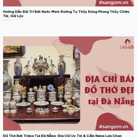
sản
sản
phẩm
phẩm
Hướng Dẫn Bài Trí Bát Nước Minh Đường Tụ Thủy Đúng Phong Thủy Chiêu
Tài, Giữ Lộc
Đồ Thờ Bát Tràng Tại Đà Nẵng: Địa Chỉ Uy Tín & Cẩm Nang Lựa Chọn