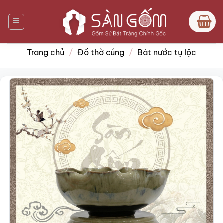
Bỏ
qua
nội
dung
Trang chủ
/
Đồ thờ cúng
/
Bát nước tụ lộc