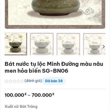
Bát nước tụ lộc Minh Đường màu nâu
men hỏa biến SG-BN06
(đánh giá)
Đã bán
38
Được
xếp
Khoảng
₫
₫
100.000
–
700.000
hạng
giá:
0.0
5
từ
Xuất xứ: Bát Tràng
sao
100.000₫