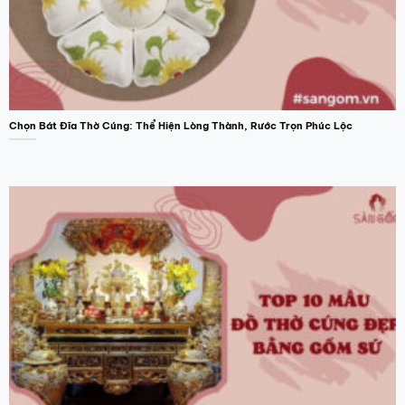
Chọn Bát Đĩa Thờ Cúng: Thể Hiện Lòng Thành, Rước Trọn Phúc Lộc