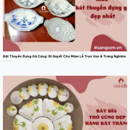
Bát Thuyền Đựng Gà Cúng: Bí Quyết Cho Mâm Lễ Trọn Vẹn & Trang Nghiêm