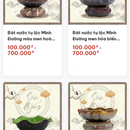
Bát nước tụ lộc Minh
Bát nước tụ lộc Minh
Đường màu men hoàng
Đường men hỏa biến
thổ SG-BN03
màu tím SG-BN05
₫
₫
100.000
100.000
–
–
Khoảng
Khoảng
₫
₫
700.000
700.000
giá:
giá:
từ
từ
100.000₫
100.000₫
đến
đến
Chọn
Chọn
700.000₫
700.000₫
Sản
Sản
phẩm
phẩm
này
này
có
có
nhiều
nhiều
biến
biến
thể.
thể.
Các
Các
tùy
tùy
chọn
chọn