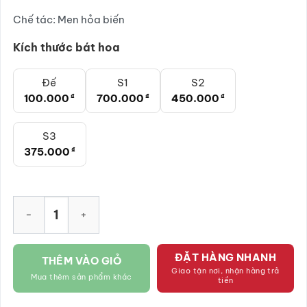
đến
Chế tác: Men hỏa biến
700.000₫
Kích thước bát hoa
Đế
S1
S2
100.000
₫
700.000
₫
450.000
₫
S3
375.000
₫
Bát nước tụ lộc Minh Đường màu nâu men hỏa biến SG-BN06 s
ĐẶT HÀNG NHANH
THÊM VÀO GIỎ
Giao tận nơi, nhận hàng trả
Mua thêm sản phẩm khác
tiền