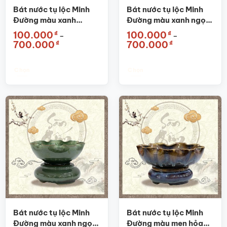
được
được
Bát nước tụ lộc Minh
Bát nước tụ lộc Minh
chọn
chọn
Đường màu xanh
Đường màu xanh ngọc
trên
trên
dương men hỏa biến
thiên thanh SG-BN08
₫
₫
100.000
100.000
–
–
trang
trang
SG-BN02
Khoảng
Khoảng
₫
₫
700.000
700.000
sản
sản
giá:
giá:
từ
từ
phẩm
phẩm
100.000₫
100.000₫
đến
đến
Chọn
Chọn
700.000₫
700.000₫
Sản
Sản
phẩm
phẩm
này
này
có
có
nhiều
nhiều
biến
biến
thể.
thể.
Các
Các
tùy
tùy
chọn
chọn
có
có
thể
thể
được
được
Bát nước tụ lộc Minh
Bát nước tụ lộc Minh
chọn
chọn
Đường màu xanh ngọc
Đường màu men hỏa