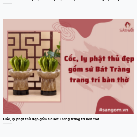
Cốc, ly phật thủ đẹp gốm sứ Bát Tràng trang trí bàn thờ