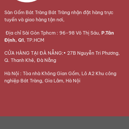
Sàn Gốm Bát Tràng Bát Tràng nhận đặt hàng trực
tuyến và giao hàng tận nơi,
Địa chỉ Sài Gòn Tphcm : 96-98 Võ Thị Sáu,
P.Tân
Định, Q1
, TP.HCM
CỬA HÀNG TẠI ĐÀ NẴNG:• 27B Nguyễn Tri Phương,
Q. Thanh Khê, Đà Nẵng
Hà Nội : Tòa nhà Không Gian Gốm, Lô A2 Khu công
nghiệp Bát Tràng, Gia Lâm, Hà Nội