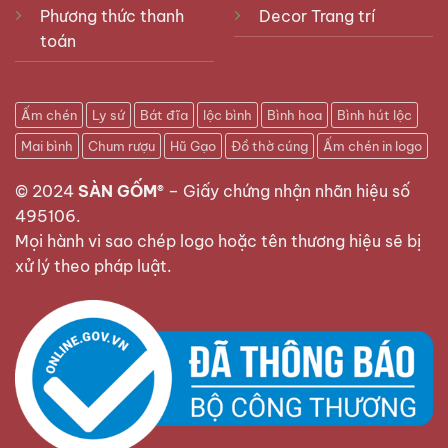
Phương thức thanh
Decor Trang trí
toán
Ấm chén
Ly sứ
Bát đĩa
lộc bình
Bình hoa
Bình hút lộc
Mai bình
Chum rượu
Hũ Gạo
Đồ thờ cúng
Ấm chén in logo
© 2024
SÀN GỐM®
–
Giấy chứng nhận nhãn hiệu số
495106
.
Mọi hành vi sao chép logo hoặc tên thương hiệu sẽ bị
xử lý theo pháp luật.