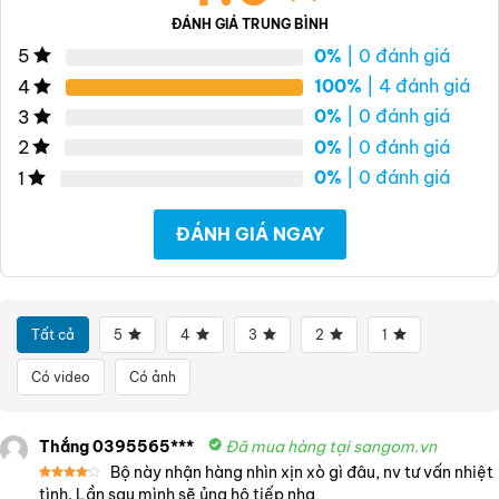
ĐÁNH GIÁ TRUNG BÌNH
0%
| 0 đánh giá
5
100%
| 4 đánh giá
4
0%
| 0 đánh giá
3
0%
| 0 đánh giá
2
0%
| 0 đánh giá
1
ĐÁNH GIÁ NGAY
Tất cả
5
4
3
2
1
Có video
Có ảnh
Thắng 0395565***
Đã mua hàng tại sangom.vn
Bộ này nhận hàng nhìn xịn xò gì đâu, nv tư vấn nhiệt
Được
tình. Lần sau mình sẽ ủng hộ tiếp nha