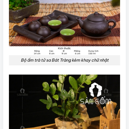
Bộ ấm trà tử sa Bát Tràng kèm khay chữ nhật