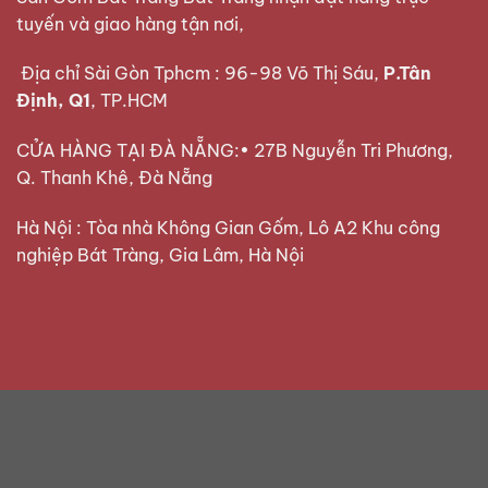
tuyến và giao hàng tận nơi,
Địa chỉ Sài Gòn Tphcm : 96-98 Võ Thị Sáu,
P.Tân
Định, Q1
, TP.HCM
CỬA HÀNG TẠI ĐÀ NẴNG:• 27B Nguyễn Tri Phương,
Q. Thanh Khê, Đà Nẵng
Hà Nội : Tòa nhà Không Gian Gốm, Lô A2 Khu công
nghiệp Bát Tràng, Gia Lâm, Hà Nội