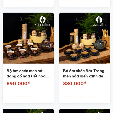
Bộ ấm chén men nâu
Bộ ấm chén Bát Tràng
dáng cổ họa tiết hoa
men hỏa biến xanh đen
đào SG-AC23
SG-AC05
₫
₫
890.000
880.000
Thêm vào giỏ hàng
Thêm vào giỏ hàng