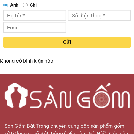
Anh
Chị
GỬI
Không có bình luận nào
Sàn Gốm Bát Tràng
chuyên cung cấp sản phẩm gốm
sứ từ làng nghề Bát Tràng ( Gia Lâm, Hà Nội). Các sản