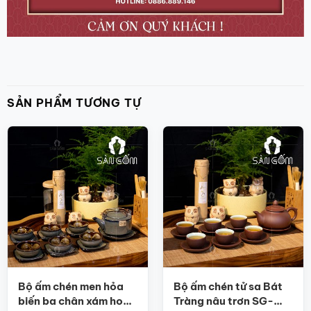
SẢN PHẨM TƯƠNG TỰ
Bộ ấm chén men hỏa
Bộ ấm chén tử sa Bát
biến ba chân xám hoa
Tràng nâu trơn SG-