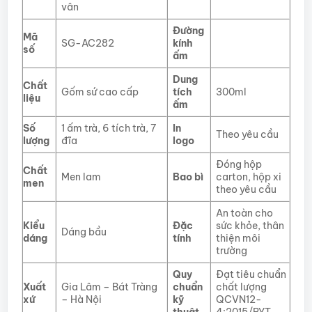
vân
Đường
Mã
SG-AC282
kính
số
ấm
Dung
Chất
Gốm sứ cao cấp
tích
300ml
liệu
ấm
Số
1 ấm trà, 6 tích trà, 7
In
Theo yêu cầu
lượng
đĩa
logo
Đóng hộp
Chất
Men lam
Bao bì
carton, hộp xi
men
theo yêu cầu
An toàn cho
Kiểu
Đặc
sức khỏe, thân
Dáng bầu
dáng
tính
thiện môi
trường
Quy
Đạt tiêu chuẩn
Xuất
Gia Lâm – Bát Tràng
chuẩn
chất lượng
xứ
– Hà Nội
kỹ
QCVN12-