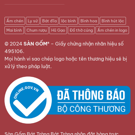
Ấm chén
Ly sứ
Bát đĩa
lộc bình
Bình hoa
Bình hút lộc
Mai bình
Chum rượu
Hũ Gạo
Đồ thờ cúng
Ấm chén in logo
© 2024
SÀN GỐM®
–
Giấy chứng nhận nhãn hiệu số
495106
.
Mọi hành vi sao chép logo hoặc tên thương hiệu sẽ bị
xử lý theo pháp luật.
Sàn Gốm Bát Tràng Bát Tràng nhận đặt hàng trực