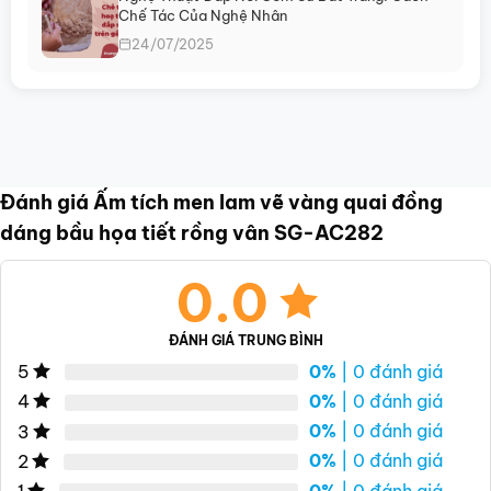
Chế Tác Của Nghệ Nhân
24/07/2025
Đánh giá Ấm tích men lam vẽ vàng quai đồng
dáng bầu họa tiết rồng vân SG-AC282
0.0
ĐÁNH GIÁ TRUNG BÌNH
0%
| 0 đánh giá
5
0%
| 0 đánh giá
4
0%
| 0 đánh giá
3
0%
| 0 đánh giá
2
0%
| 0 đánh giá