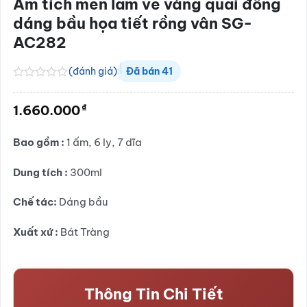
Ấm tích men lam vẽ vàng quai đồng
dáng bầu họa tiết rồng vân SG-
AC282
(đánh giá)
Đã bán
41
Được
xếp
₫
1.660.000
hạng
0.0
5
Bao gồm :
1 ấm, 6 ly, 7 dĩa
sao
Dung tích :
300ml
Chế tác:
Dáng bầu
Xuất xứ :
Bát Tràng
Thông Tin Chi Tiết