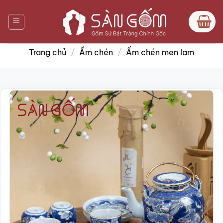
Bỏ
qua
nội
dung
Trang chủ
/
Ấm chén
/
Ấm chén men lam