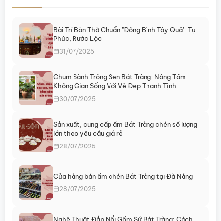
Bài Trí Bàn Thờ Chuẩn "Đông Bình Tây Quả": Tụ
Phúc, Rước Lộc
31/07/2025
Chum Sành Trồng Sen Bát Tràng: Nâng Tầm
Không Gian Sống Với Vẻ Đẹp Thanh Tịnh
30/07/2025
Sản xuất, cung cấp ấm Bát Tràng chén số lượng
lớn theo yêu cầu giá rẻ
28/07/2025
Cửa hàng bán ấm chén Bát Tràng tại Đà Nẵng
28/07/2025
Nghệ Thuật Đắp Nổi Gốm Sứ Bát Tràng: Cách