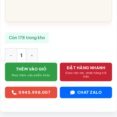
Còn 178 trong kho
Ấm tích men lam vẽ vàng quai đồng dáng bầu họa tiết rồng v
ĐẶT HÀNG NHANH
THÊM VÀO GIỎ
Giao tận nơi, nhận hàng trả
Mua thêm sản phẩm khác
tiền
0945.998.007
CHAT ZALO