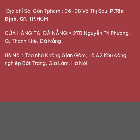
Địa chỉ Sài Gòn Tphcm : 96-98 Võ Thị Sáu,
P.Tân
Định, Q1
, TP.HCM
CỬA HÀNG TẠI ĐÀ NẴNG:• 27B Nguyễn Tri Phương,
Q. Thanh Khê, Đà Nẵng
Hà Nội : Tòa nhà Không Gian Gốm, Lô A2 Khu công
nghiệp Bát Tràng, Gia Lâm, Hà Nội