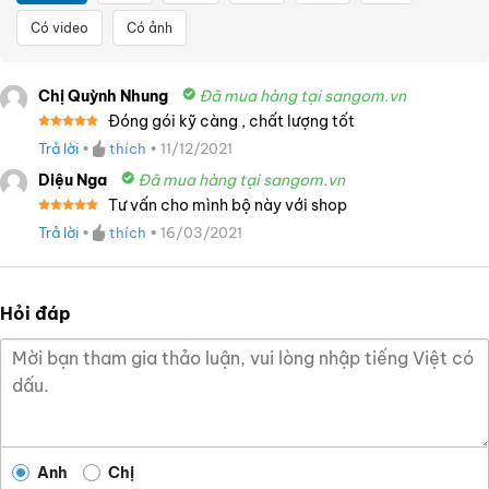
Có video
Có ảnh
Chị Quỳnh Nhung
Đã mua hàng tại sangom.vn
Đóng gói kỹ càng , chất lượng tốt
Được xếp
Trả lời
•
thích
•
11/12/2021
hạng
5
5
sao
Diệu Nga
Đã mua hàng tại sangom.vn
Tư vấn cho mình bộ này với shop
Được xếp
Trả lời
•
thích
•
16/03/2021
hạng
5
5
sao
Hỏi đáp
Anh
Chị