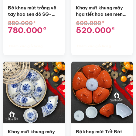
Bộ khay mứt trắng vẽ
Khay mứt khung mây
tay hoa sen đỏ SG-
họa tiết hoa sen men
KM10
lam SG-KM02
₫
₫
880.000
600.000
Giá
Giá
Giá
Giá
780.000
520.000
₫
₫
gốc
hiện
gốc
hiện
là:
tại
là:
tại
880.000₫.
là:
600.000₫.
là:
780.000₫.
520.000₫.
Thêm vào giỏ hàng
Thêm vào giỏ hàng
Khay mứt khung mây
Bộ khay mứt Tết Bát