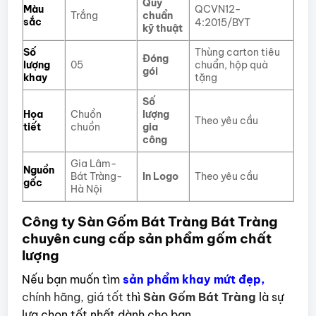
Quy
Màu
QCVN12-
Trắng
chuẩn
sắc
4:2015/BYT
kỹ thuật
Số
Thùng carton tiêu
Đóng
lượng
chuẩn, hộp quà
05
gói
khay
tặng
Số
Họa
Chuồn
lượng
Theo yêu cầu
tiết
chuồn
gia
công
Gia Lâm-
Nguồn
Bát Tràng-
In Logo
Theo yêu cầu
gốc
Hà Nội
Công ty Sàn Gốm Bát Tràng Bát Tràng
chuyên cung cấp sản phẩm gốm chất
lượng
Nếu bạn muốn tìm
sản phẩm khay mứt đẹp
,
chính hãng, giá tốt
thì
Sàn Gốm Bát Tràng
là sự
lựa chọn tốt nhất dành cho bạn.