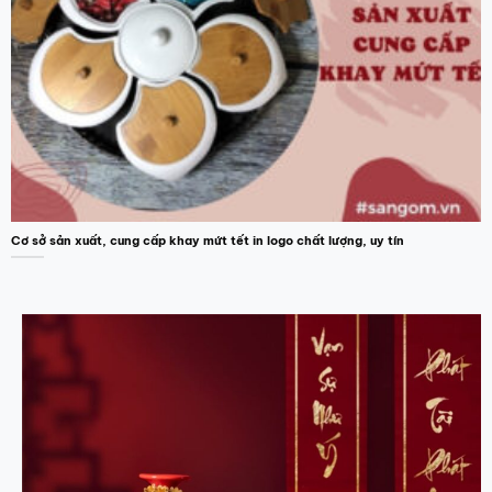
Cơ sở sản xuất, cung cấp khay mứt tết in logo chất lượng, uy tín