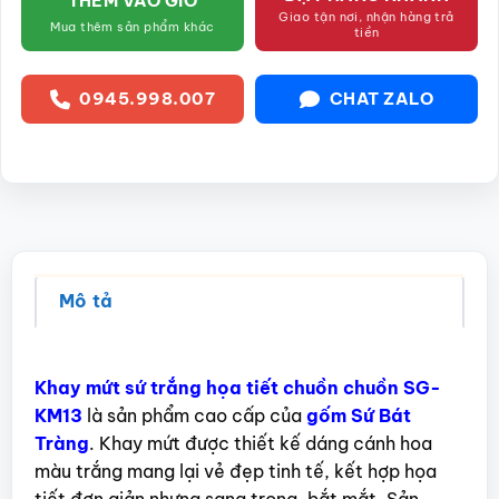
THÊM VÀO GIỎ
Giao tận nơi, nhận hàng trả
Mua thêm sản phẩm khác
tiền
0945.998.007
CHAT ZALO
Mô tả
Khay mứt sứ trắng họa tiết chuồn chuồn SG-
KM13
là sản phẩm cao cấp của
gốm Sứ Bát
Tràng
. Khay mứt được thiết kế dáng cánh hoa
màu trắng mang lại vẻ đẹp tinh tế, kết hợp họa
tiết đơn giản nhưng sang trọng, bắt mắt. Sản