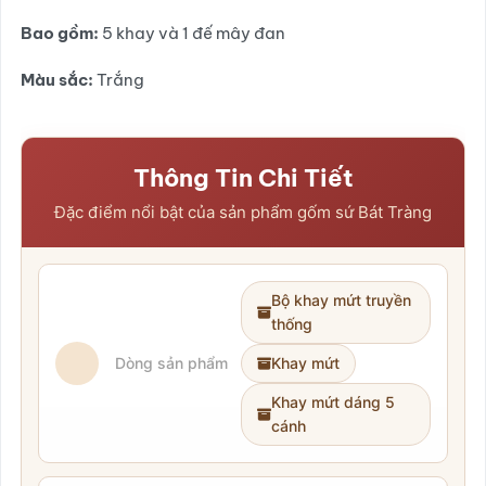
1.100.000₫.
là:
840.000₫.
Bao gồm:
5 khay và 1 đế mây đan
Màu sắc:
Trắng
Thông Tin Chi Tiết
Đặc điểm nổi bật của sản phẩm gốm sứ Bát Tràng
Bộ khay mứt truyền
thống
Dòng sản phẩm
Khay mứt
Khay mứt dáng 5
cánh