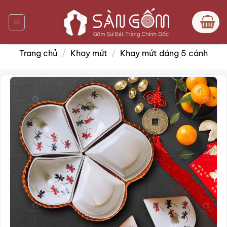
Bỏ
qua
nội
dung
Trang chủ
/
Khay mứt
/
Khay mứt dáng 5 cánh