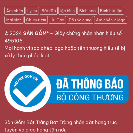
Ấm chén
Ly sứ
Bát đĩa
lộc bình
Bình hoa
Bình hút lộc
Mai bình
Chum rượu
Hũ Gạo
Đồ thờ cúng
Ấm chén in logo
© 2024
SÀN GỐM®
–
Giấy chứng nhận nhãn hiệu số
495106
.
Mọi hành vi sao chép logo hoặc tên thương hiệu sẽ bị
xử lý theo pháp luật.
Sàn Gốm Bát Tràng Bát Tràng nhận đặt hàng trực
tuyến và giao hàng tận nơi,