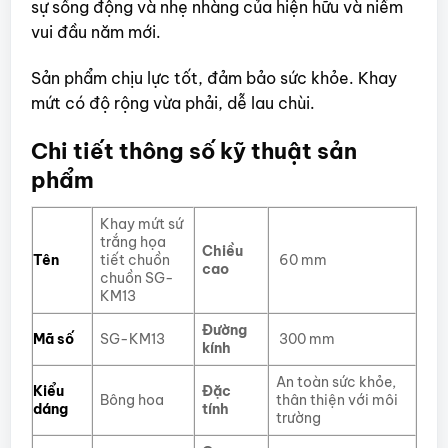
sự sống động và nhẹ nhàng của hiện hữu và niềm
vui đầu năm mới.
Sản phẩm chịu lực tốt, đảm bảo sức khỏe. Khay
mứt có độ rộng vừa phải, dễ lau chùi.
Chi tiết thông số kỹ thuật sản
phẩm
Khay mứt sứ
trắng họa
Chiều
Tên
tiết chuồn
60 mm
cao
chuồn SG-
KM13
Đường
Mã số
SG-KM13
300 mm
kính
An toàn sức khỏe,
Kiểu
Đặc
Bông hoa
thân thiện với môi
dáng
tính
trường