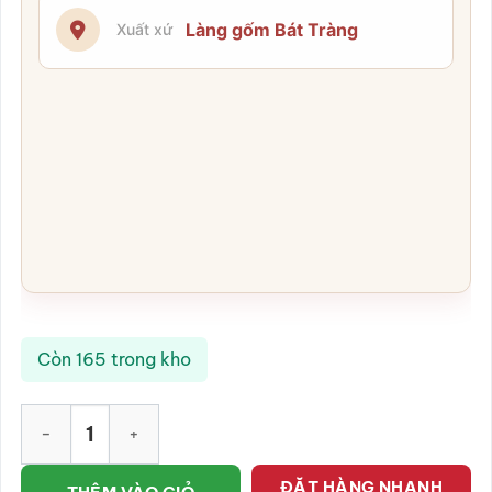
Làng gốm Bát Tràng
Xuất xứ
Còn 165 trong kho
Khay mứt sứ trắng họa tiết chuồn chuồn SG-KM13 số lượng
ĐẶT HÀNG NHANH