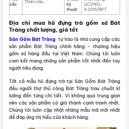
Thiên nâu
sắc
kỹ
QCVN12-
thuật
4:2015/BYT
Địa chỉ mua hũ đựng trà gốm sứ Bát
Tràng chất lượng, giá tốt
Sàn Gốm Bát Tràng
tự hào là nhà cung cấp các
sản phẩm Bát Tràng chính hãng – thương hiệu
gốm sứ hàng đầu tại Việt Nam. Chúng tôi luôn
cam kết mang những sản phẩm tốt nhất đến tay
người tiêu dùng.
Tất cả mẫu hũ đựng trà tại Sàn Gốm Bát Tràng
đều người thợ thủ công Bát Tràng trau chuốt kĩ
lưỡng đến từng chi tiết. Vì không qua trung gian
nên các sản phẩm có giá thành cạnh tranh nhất.
Chúng tôi luôn cập nhật những mẫu mã mới nhất
để đáp ứng thị hiếu của khách hàng.