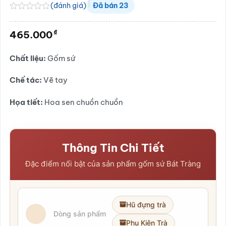
(đánh giá)
Đã bán
23
Được
xếp
₫
465.000
hạng
0.0
5
Chất liệu:
Gốm sứ
sao
Chế tác:
Vẽ tay
Họa tiết:
Hoa sen chuồn chuồn
Thông Tin Chi Tiết
Đặc điểm nổi bật của sản phẩm gốm sứ Bát Tràng
Hũ đựng trà
Dòng sản phẩm
Phụ Kiện Trà