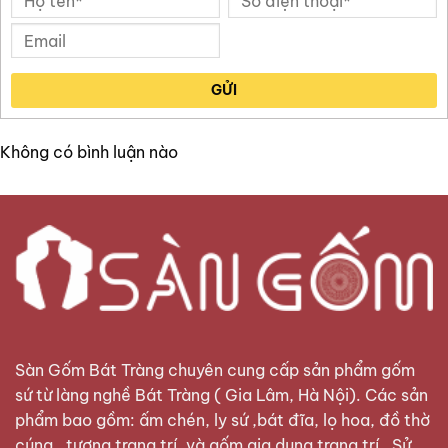
GỬI
Không có bình luận nào
Sàn Gốm Bát Tràng
chuyên cung cấp sản phẩm gốm
sứ từ làng nghề Bát Tràng ( Gia Lâm, Hà Nội). Các sản
phẩm bao gồm: ấm chén, ly sứ ,bát đĩa, lọ hoa, đồ thờ
cúng , tượng trang trí, và gốm gia dụng trang trí . Sử