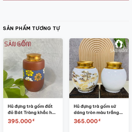
SẢN PHẨM TƯƠNG TỰ
Hũ đựng trà gốm đất
Hũ đựng trà gốm sứ
đỏ Bát Tràng khắc họa
dáng tròn màu trắng
tiết hoa SG-BĐT51
họa tiết tùng hạc SG-
₫
₫
395.000
365.000
BĐT66