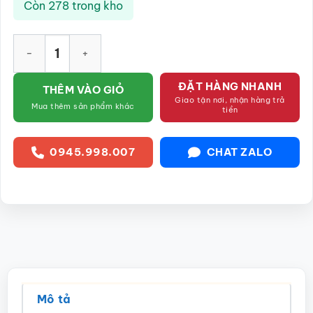
Còn 278 trong kho
Hũ đựng trà gốm sứ dáng tròn men hỏa biến thiên nâu họa ti
ĐẶT HÀNG NHANH
THÊM VÀO GIỎ
Giao tận nơi, nhận hàng trả
Mua thêm sản phẩm khác
tiền
0945.998.007
CHAT ZALO
Mô tả