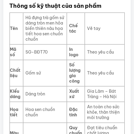
Thông số kỹ thuật của sản phẩm
Hũ đựng trà gốm sứ
dáng tròn men hỏa
Chế
Tên
biến thiên nâu họa
Vẽ tay
tác
tiết hoa sen chuồn
chuồn
Mã
In
SG-BĐT70
Theo yêu cầu
số
logo
Số
Chất
lượng
Gốm sứ
Theo yêu cầu
liệu
gia
công
Kiểu
Xuất
Gia Lâm – Bát
Dáng tròn
dáng
xứ
Tràng – Hà Nội
An toàn cho sức
Họa
Hoa sen chuồn
Đặc
khỏe, thân thiện
tiết
chuồn
tính
môi trường
Quy
Đạt tiêu chuẩn
Màu
chuẩn
chất lượng