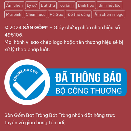
Ấm chén
Ly sứ
Bát đĩa
lộc bình
Bình hoa
Bình hút lộc
Mai bình
Chum rượu
Hũ Gạo
Đồ thờ cúng
Ấm chén in logo
© 2024
SÀN GỐM®
–
Giấy chứng nhận nhãn hiệu số
495106
.
Mọi hành vi sao chép logo hoặc tên thương hiệu sẽ bị
xử lý theo pháp luật.
Sàn Gốm Bát Tràng Bát Tràng nhận đặt hàng trực
tuyến và giao hàng tận nơi,