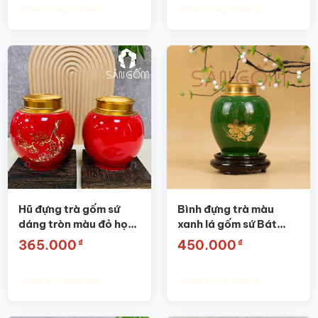
Thêm vào giỏ hàng
Thêm vào giỏ hàng
Hũ đựng trà gốm sứ
Bình đựng trà màu
dáng tròn màu đỏ họa
xanh lá gốm sứ Bát
tiết nhánh đào SG-
Tràng SG-BĐT01
₫
₫
365.000
450.000
BĐT65
Thêm vào giỏ hàng
Thêm vào giỏ hàng