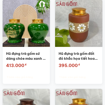
Hũ đựng trà gốm sứ
Hũ đựng trà gốm đất
dáng chóe màu xanh lá
đỏ khắc họa tiết hoa
họa tiết thuận buồm
cúc SG-BĐT48
₫
₫
413.000
395.000
xuôi gió SG-BĐT60
Thêm vào giỏ hàng
Thêm vào giỏ hàng