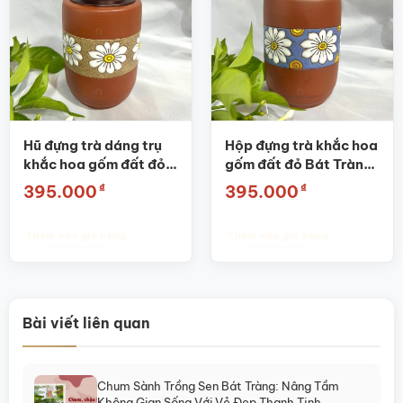
Hũ đựng trà dáng trụ
Hộp đựng trà khắc hoa
khắc hoa gốm đất đỏ
gốm đất đỏ Bát Tràng
Bát Tràng SG-BĐT54
cao cấp SG-BĐT46
₫
₫
395.000
395.000
Thêm vào giỏ hàng
Thêm vào giỏ hàng
Bài viết liên quan
Chum Sành Trồng Sen Bát Tràng: Nâng Tầm
Không Gian Sống Với Vẻ Đẹp Thanh Tịnh