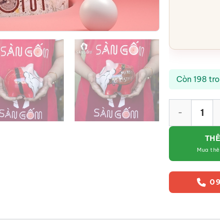
Còn 198 tr
Heo đất tiết k
THÊ
Mua th
09