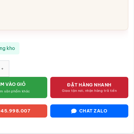
ong kho
iệm ông già Noel Merry Christmas SG-HĐ09 số lượng
M VÀO GIỎ
ĐẶT HÀNG NHANH
Giao tận nơi, nhận hàng trả tiền
êm sản phẩm khác
45.998.007
CHAT ZALO