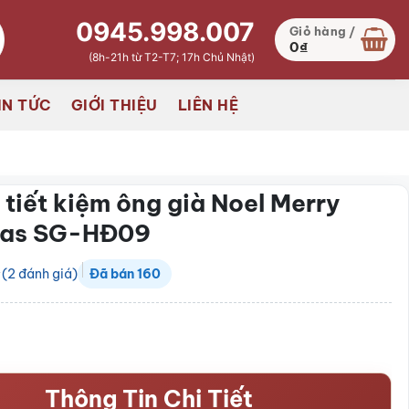
0945.998.007
Giỏ hàng /
0
₫
(8h-21h từ T2-T7; 17h Chủ Nhật)
IN TỨC
GIỚI THIỆU
LIÊN HỆ
 tiết kiệm ông già Noel Merry
mas SG-HĐ09
(
2
đánh giá)
Đã bán
160
Thông Tin Chi Tiết