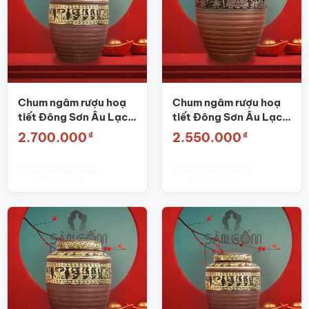
Chum ngâm rượu hoạ
Chum ngâm rượu hoạ
tiết Đông Sơn Âu Lạc
tiết Đông Sơn Âu Lạc
dát vàng 20L SG-
50L SG-CR09
₫
₫
2.700.000
2.550.000
CR10
Thêm vào giỏ hàng
Thêm vào giỏ hàng