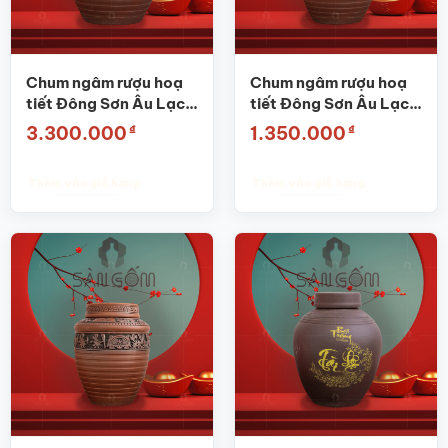
Chum ngâm rượu hoạ
Chum ngâm rượu hoạ
tiết Đông Sơn Âu Lạc
tiết Đông Sơn Âu Lạc
dát vàng 30L SG-CR11
dát vàng 10L SG-
₫
₫
3.300.000
1.350.000
CR05
Thêm vào giỏ hàng
Thêm vào giỏ hàng