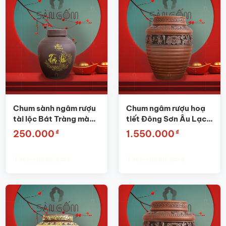
Chum sành ngâm rượu
Chum ngâm rượu hoạ
tài lộc Bát Tràng màu
tiết Đông Sơn Âu Lạc
nâu 10L SG-CR03
30L SG-CR08
₫
₫
250.000
1.550.000
Thêm vào giỏ hàng
Thêm vào giỏ hàng