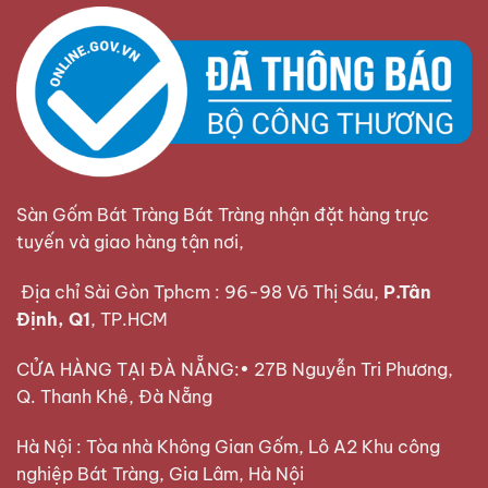
Sàn Gốm Bát Tràng Bát Tràng nhận đặt hàng trực
tuyến và giao hàng tận nơi,
Địa chỉ Sài Gòn Tphcm : 96-98 Võ Thị Sáu,
P.Tân
Định, Q1
, TP.HCM
CỬA HÀNG TẠI ĐÀ NẴNG:• 27B Nguyễn Tri Phương,
Q. Thanh Khê, Đà Nẵng
Hà Nội : Tòa nhà Không Gian Gốm, Lô A2 Khu công
nghiệp Bát Tràng, Gia Lâm, Hà Nội