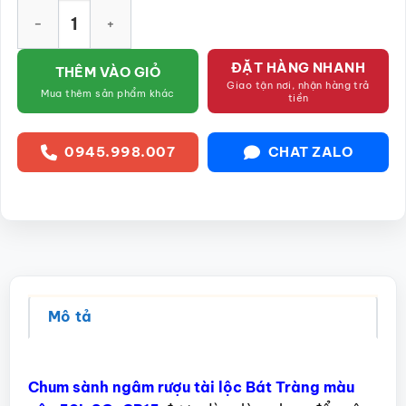
Chum sành ngâm rượu tài lộc Bát Tràng màu nâu 50L SG-CR15
ĐẶT HÀNG NHANH
THÊM VÀO GIỎ
Giao tận nơi, nhận hàng trả
Mua thêm sản phẩm khác
tiền
0945.998.007
CHAT ZALO
Mô tả
Chum sành ngâm rượu tài lộc Bát Tràng màu