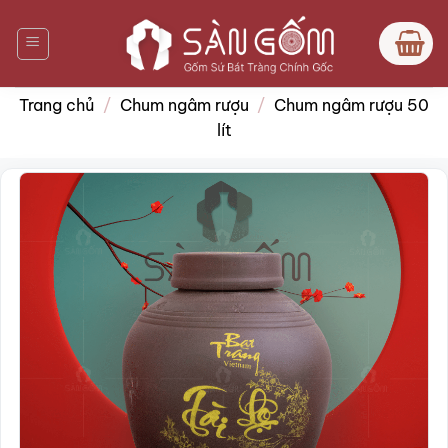
Bỏ
qua
nội
dung
Trang chủ
/
Chum ngâm rượu
/
Chum ngâm rượu 50
lít