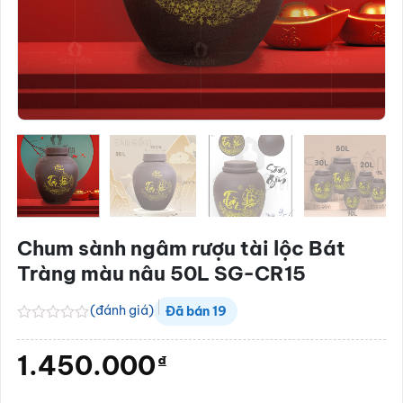
Chum sành ngâm rượu tài lộc Bát
Tràng màu nâu 50L SG-CR15
(đánh giá)
Đã bán
19
Được
xếp
1.450.000
₫
hạng
0.0
5