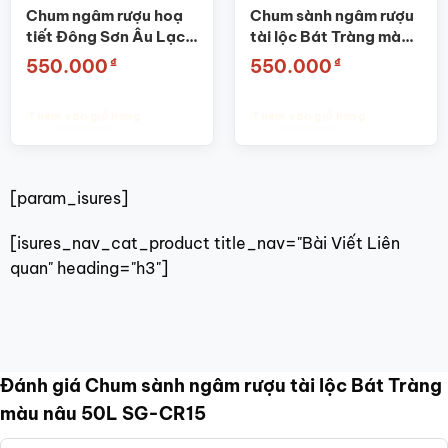
Chum ngâm rượu hoạ
Chum sành ngâm rượu
tiết Đông Sơn Âu Lạc
tài lộc Bát Tràng màu
10L SG-CR06
nâu 20L SG-CR13
₫
₫
550.000
550.000
Thêm vào giỏ hàng
Thêm vào giỏ hàng
[param_isures]
[isures_nav_cat_product title_nav="Bài Viết Liên
quan" heading="h3"]
Đánh giá Chum sành ngâm rượu tài lộc Bát Tràng
màu nâu 50L SG-CR15