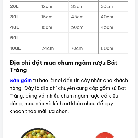
20L
12cm
33cm
30cm
30L
16cm
45cm
40cm
40L
18cm
50cm
45cm
50L
100L
24cm
70cm
60cm
Địa chỉ đặt mua chum ngâm rượu Bát
Tràng
Sàn gốm
tự hào là nơi đến tin cậy nhất cho khách
hàng. Đây là địa chỉ chuyên cung cấp gốm sứ Bát
Tràng, cùng với nhiều chum ngâm rượu có kiểu
dáng, màu sắc và kích cỡ khác nhau để quý
khách thỏa mái lựa chọn.