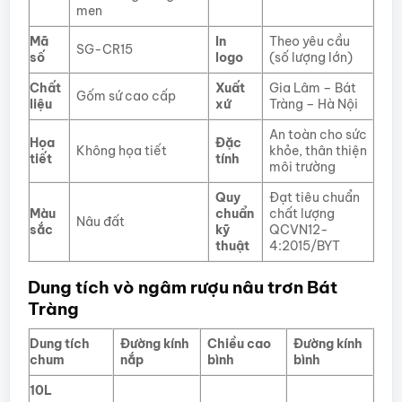
men
Mã
In
Theo yêu cầu
SG-CR15
số
logo
(số lượng lớn)
Chất
Xuất
Gia Lâm – Bát
Gốm sứ cao cấp
liệu
xứ
Tràng – Hà Nội
An toàn cho sức
Họa
Đặc
Không họa tiết
khỏe, thân thiện
tiết
tính
môi trường
Quy
Đạt tiêu chuẩn
Màu
chuẩn
chất lượng
Nâu đất
sắc
kỹ
QCVN12-
thuật
4:2015/BYT
Dung tích vò ngâm rượu nâu trơn Bát
Tràng
Dung tích
Đường kính
Chiều cao
Đường kính
chum
nắp
bình
bình
10L