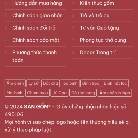
Hướng dẫn mua hàng
Kiến thức gốm
Chính sách giao nhận
Trà và trà cụ
Chính sách đổi trả
Tư vấn Quà tặng
Chính sách bảo mật
Phong tục thờ cúng
Phương thức thanh
Decor Trang trí
toán
Ấm chén
Ly sứ
Bát đĩa
lộc bình
Bình hoa
Bình hút lộc
Mai bình
Chum rượu
Hũ Gạo
Đồ thờ cúng
Ấm chén in logo
© 2024
SÀN GỐM®
–
Giấy chứng nhận nhãn hiệu số
495106
.
Mọi hành vi sao chép logo hoặc tên thương hiệu sẽ bị
xử lý theo pháp luật.