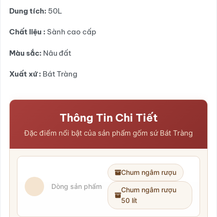
sao
Dung tích:
50L
Chất liệu :
Sành cao cấp
Màu sắc:
Nâu đất
Xuất xứ :
Bát Tràng
Thông Tin Chi Tiết
Đặc điểm nổi bật của sản phẩm gốm sứ Bát Tràng
Chum ngâm rượu
Dòng sản phẩm
Chum ngâm rượu
50 lít