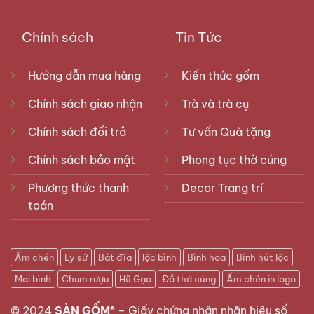
Chính sách
Tin Tức
Hướng dẫn mua hàng
Kiến thức gốm
Chính sách giao nhận
Trà và trà cụ
Chính sách đổi trả
Tư vấn Quà tặng
Chính sách bảo mật
Phong tục thờ cúng
Phương thức thanh
Decor Trang trí
toán
Ấm chén
Ly sứ
Bát đĩa
lộc bình
Bình hoa
Bình hút lộc
Mai bình
Chum rượu
Hũ Gạo
Đồ thờ cúng
Ấm chén in logo
© 2024
SÀN GỐM®
–
Giấy chứng nhận nhãn hiệu số