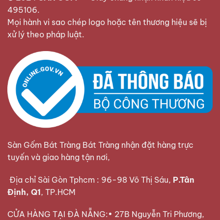
495106
.
Mọi hành vi sao chép logo hoặc tên thương hiệu sẽ bị
xử lý theo pháp luật.
Sàn Gốm Bát Tràng Bát Tràng nhận đặt hàng trực
tuyến và giao hàng tận nơi,
Địa chỉ Sài Gòn Tphcm : 96-98 Võ Thị Sáu,
P.Tân
Định, Q1
, TP.HCM
CỬA HÀNG TẠI ĐÀ NẴNG:• 27B Nguyễn Tri Phương,