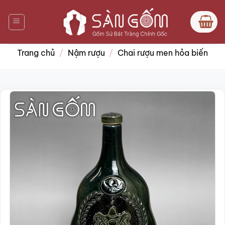
Bỏ
qua
nội
dung
Trang chủ
/
Nậm rượu
/
Chai rượu men hỏa biến