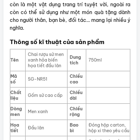
còn là một vật dụng trang trí tuyệt vời, ngoài ra
còn có thể sử dụng như một món quà tặng dành
cho người thân, bạn bè, đối tác… mang lại nhiều ý
nghĩa.
Thông số kĩ thuật của sản phẩm
Chai rượu sứ men
Dung
Tên
xanh hỏa biến
750ml
tích
họa tiết đầu lân
Mã
Chiều
SG-NR51
số
cao
Chất
Chiều
Gốm sứ cao cấp
liệu
dài
Dòng
Chiều
Men xanh
men
rộng
Họa
Bao
Đóng hộp carton,
Đầu lân
tiết
bì
hộp xi theo yêu cầu