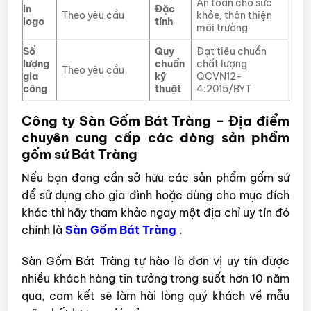
An toàn cho sức
In
Đặc
Theo yêu cầu
khỏe, thân thiện
logo
tính
môi trường
Số
Quy
Đạt tiêu chuẩn
lượng
chuẩn
chất lượng
Theo yêu cầu
gia
kỹ
QCVN12-
công
thuật
4:2015/BYT
Công ty Sàn Gốm Bát Tràng – Địa điểm
chuyên cung cấp các dòng sản phẩm
gốm sứ Bát Tràng
Nếu bạn đang cần sở hữu các sản phẩm gốm sứ
để sử dụng cho gia đình hoặc dùng cho mục đích
khác thì hãy tham khảo ngay một địa chỉ uy tín đó
chính là
Sàn Gốm Bát Tràng
.
Sàn Gốm Bát Tràng tự hào là đơn vị uy tín được
nhiều khách hàng tin tưởng trong suốt hơn 10 năm
qua, cam kết sẽ làm hài lòng quý khách về mẫu