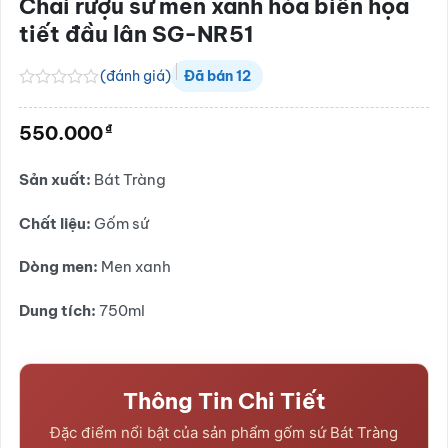
Chai rượu sứ men xanh hỏa biến họa
tiết đầu lân SG-NR51
(đánh giá)
Đã bán
12
Được
xếp
₫
550.000
hạng
0.0
5
Sản xuất:
Bát Tràng
sao
Chất liệu:
Gốm sứ
Dòng men:
Men xanh
Dung tích:
750ml
Thông Tin Chi Tiết
Đặc điểm nổi bật của sản phẩm gốm sứ Bát Tràng