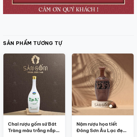
SẢN PHẨM TƯƠNG TỰ
Chai rượu gốm sứ Bát
Nậm rượu họa tiết
Tràng màu trắng nắp
Đông Sơn Âu Lạc đẹp,
vàng in logo SG-NR16
tinh tế, sang trọng SG-