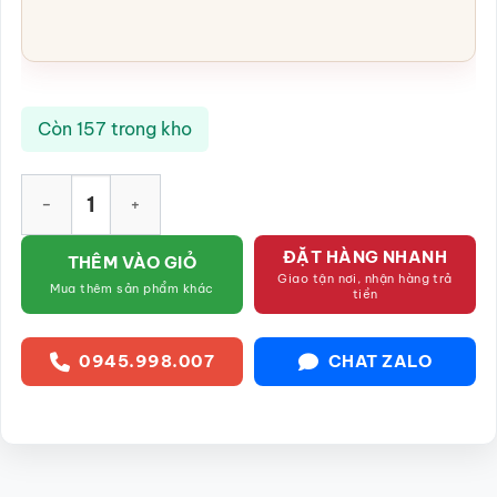
Còn 157 trong kho
Chai rượu sứ men xanh hỏa biến họa tiết đầu lân SG-NR51 số 
ĐẶT HÀNG NHANH
THÊM VÀO GIỎ
Giao tận nơi, nhận hàng trả
Mua thêm sản phẩm khác
tiền
0945.998.007
CHAT ZALO