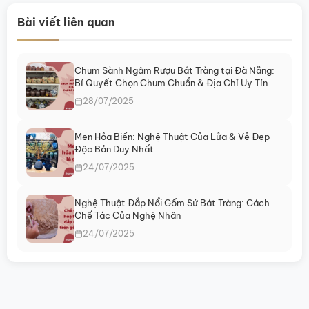
này
này
có
có
Bài viết liên quan
nhiều
nhiều
biến
biến
thể.
thể.
Chum Sành Ngâm Rượu Bát Tràng tại Đà Nẵng:
Các
Các
Bí Quyết Chọn Chum Chuẩn & Địa Chỉ Uy Tín
tùy
tùy
chọn
chọn
28/07/2025
có
có
thể
thể
Men Hỏa Biến: Nghệ Thuật Của Lửa & Vẻ Đẹp
được
được
Độc Bản Duy Nhất
chọn
chọn
24/07/2025
trên
trên
trang
trang
sản
sản
Nghệ Thuật Đắp Nổi Gốm Sứ Bát Tràng: Cách
Chế Tác Của Nghệ Nhân
phẩm
phẩm
24/07/2025