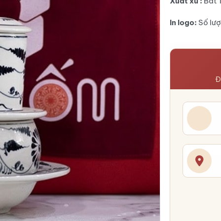
Xuất xứ :
Bát 
In logo:
Số lượ
Đ