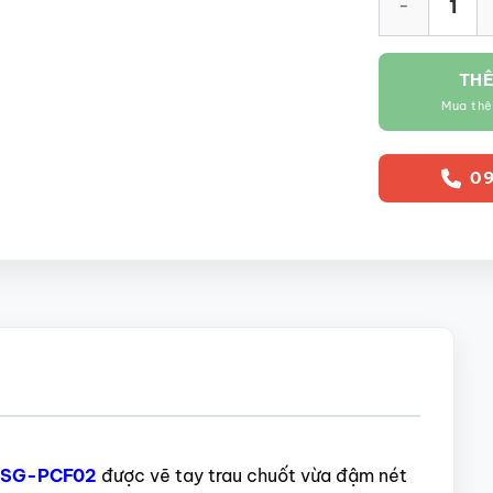
THÊ
Mua th
09
y SG-PCF02
được vẽ tay trau chuốt vừa đậm nét