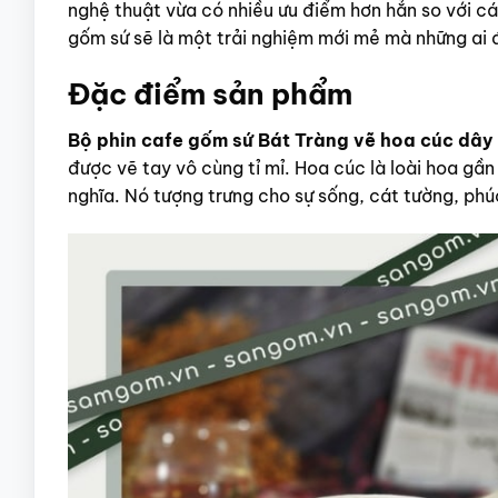
nghệ thuật vừa có nhiều ưu điểm hơn hẳn so với cá
gốm sứ sẽ là một trải nghiệm mới mẻ mà những ai 
Đặc điểm sản phẩm
Bộ phin cafe gốm sứ Bát Tràng vẽ hoa cúc dây
được vẽ tay vô cùng tỉ mỉ.
Hoa cúc là loài hoa gần
nghĩa. Nó tượng trưng cho sự sống, cát tường, phúc