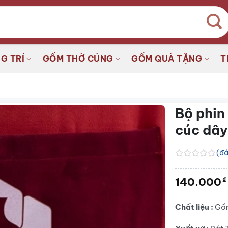
G TRÍ
GỐM THỜ CÚNG
GỐM QUÀ TẶNG
T
Bộ phin
cúc dâ
(đá
Được
xếp
140.000
₫
hạng
0.0
5
sao
Chất liệu :
Gốm