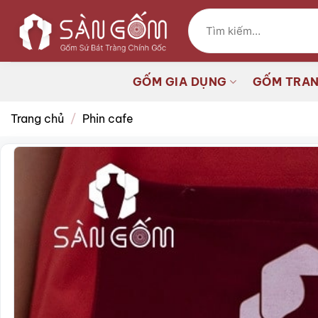
Bỏ
Tìm
qua
kiếm:
nội
dung
GỐM GIA DỤNG
GỐM TRAN
Trang chủ
/
Phin cafe