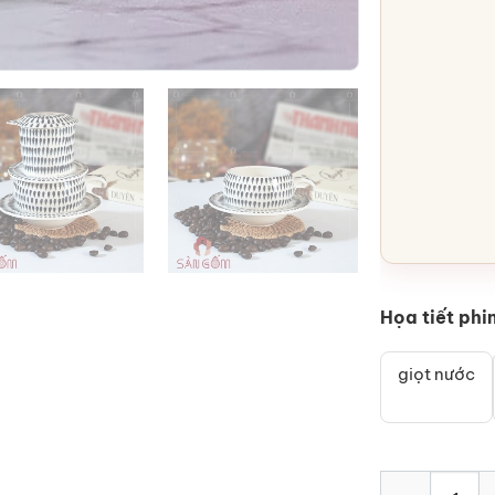
Họa tiết phi
giọt nước
Bộ phin cafe g