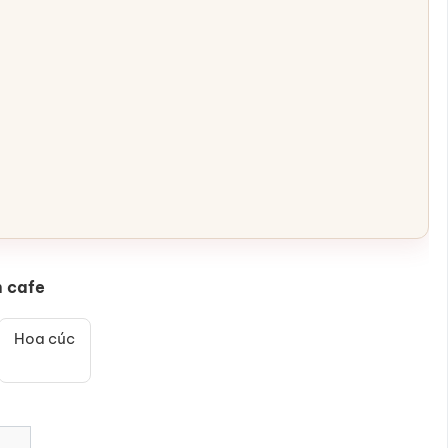
n cafe
Hoa cúc
ốm sứ Bát Tràng vẽ hoa cúc dây SG-PCF02 số lượng