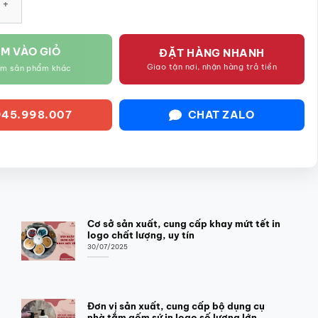
M VÀO GIỎ
ĐẶT HÀNG NHANH
Giao tận nơi, nhận hàng trả tiền
êm sản phẩm khác
45.998.007
CHAT ZALO
Cơ sở sản xuất, cung cấp khay mứt tết in
logo chất lượng, uy tín
30/07/2025
Đơn vị sản xuất, cung cấp bộ dụng cụ
nhà tắm gốm sứ in logo số lượng lớn