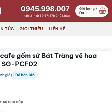
0945.998.007
Giỏ hàng /
0
₫
(8h-21h từ T2-T7; 17h Chủ Nhật)
IN TỨC
GIỚI THIỆU
LIÊN HỆ
 cafe gốm sứ Bát Tràng vẽ hoa
y SG-PCF02
nh giá)
Đã bán
146
 sứ cao cấp