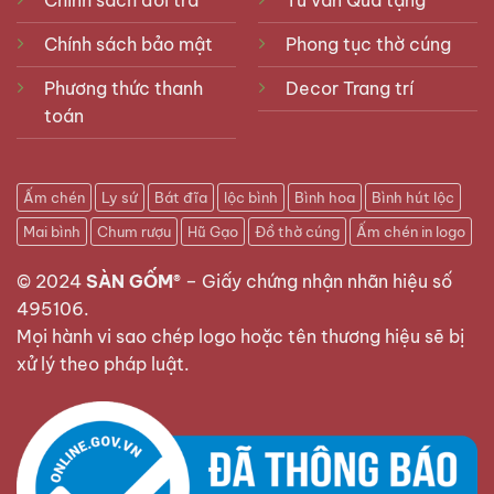
Chính sách bảo mật
Phong tục thờ cúng
Phương thức thanh
Decor Trang trí
toán
Ấm chén
Ly sứ
Bát đĩa
lộc bình
Bình hoa
Bình hút lộc
Mai bình
Chum rượu
Hũ Gạo
Đồ thờ cúng
Ấm chén in logo
© 2024
SÀN GỐM®
–
Giấy chứng nhận nhãn hiệu số
495106
.
Mọi hành vi sao chép logo hoặc tên thương hiệu sẽ bị
xử lý theo pháp luật.