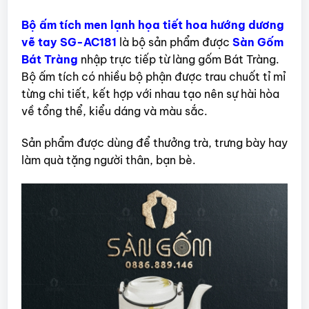
Bộ ấm tích men lạnh họa tiết hoa hướng dương
vẽ tay SG-AC181
là bộ sản phẩm được
Sàn Gốm
Bát Tràng
nhập trực tiếp từ làng gốm Bát Tràng.
Bộ ấm tích có nhiều bộ phận được trau chuốt tỉ mỉ
từng chi tiết, kết hợp với nhau tạo nên sự hài hòa
về tổng thể, kiểu dáng và màu sắc.
Sản phẩm được dùng để thưởng trà, trưng bày hay
làm quà tặng người thân, bạn bè.