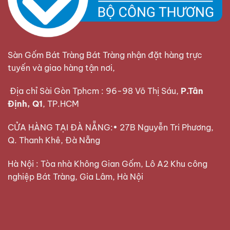
Sàn Gốm Bát Tràng Bát Tràng nhận đặt hàng trực
tuyến và giao hàng tận nơi,
Địa chỉ Sài Gòn Tphcm : 96-98 Võ Thị Sáu,
P.Tân
Định, Q1
, TP.HCM
CỬA HÀNG TẠI ĐÀ NẴNG:• 27B Nguyễn Tri Phương,
Q. Thanh Khê, Đà Nẵng
Hà Nội : Tòa nhà Không Gian Gốm, Lô A2 Khu công
nghiệp Bát Tràng, Gia Lâm, Hà Nội