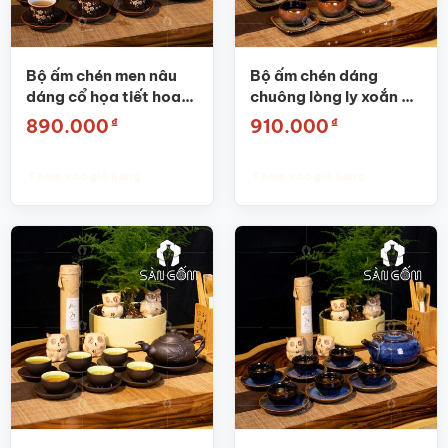
Bộ ấm chén men nâu
Bộ ấm chén dáng
dáng cổ họa tiết hoa
chuông lòng ly xoắn ốc
đào SG-AC23
SG-AC13
₫
₫
890.000
910.000
Thêm vào giỏ hàng
Thêm vào giỏ hàng