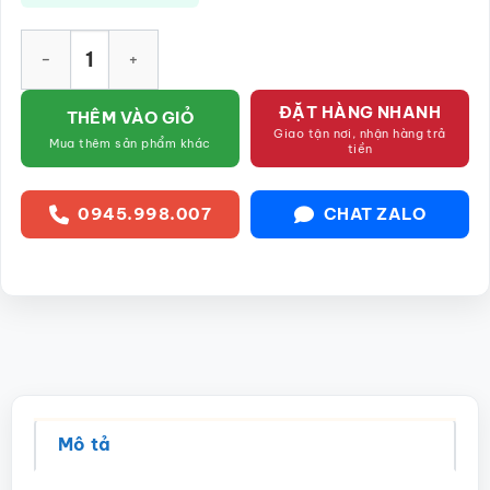
Bộ ấm tích men lạnh họa tiết hoa hướng dương vẽ tay SG-AC18
ĐẶT HÀNG NHANH
THÊM VÀO GIỎ
Giao tận nơi, nhận hàng trả
Mua thêm sản phẩm khác
tiền
0945.998.007
CHAT ZALO
Mô tả