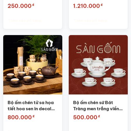
AC27
SG-AC15
₫
₫
250.000
1.210.000
Thêm vào giỏ hàng
Thêm vào giỏ hàng
Bộ ấm chén tử sa họa
Bộ ấm chén sứ Bát
tiết hoa sen in decal
Tràng men trắng viền
vàng SG-AC20
vàng in logo SG-AC25
₫
₫
800.000
500.000