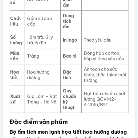
số
ấm
Dung
Chất
Gốm sứ cao
tích
liệu
cấp
ấm
Số
1 ấm trà, 6 ly
In logo
Theo yêu cầu
lượng
trà, 6 đĩa
Màu
Đóng hộp carton,
Trắng
Bao bì
sắc
hộp xi theo yêu cầu
An toàn cho sức
Họa
Hoa hướng
Đặc
khỏe, thân thiện môi
tiết
dương
tính
trường
Quy
Đạt tiêu chuẩn chất
Xuất
Gia Lâm – Bát
chuẩn
lượng QCVN12-
xứ
Tràng – Hà Nội
kỹ
4:2015/BYT
thuật
Đặc điểm sản phẩm
Bộ ấm tích men lạnh họa tiết hoa hướng dương