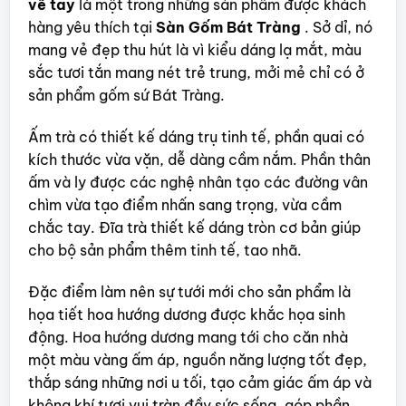
vẽ tay
là một trong những sản phẩm được khách
hàng yêu thích tại
Sàn Gốm Bát Tràng
. Sở dỉ, nó
mang vẻ đẹp thu hút là vì kiểu dáng lạ mắt, màu
sắc tươi tắn mang nét trẻ trung, mởi mẻ chỉ có ở
sản phẩm gốm sứ Bát Tràng.
Ấm trà có thiết kế dáng trụ tinh tế, phần quai có
kích thước vừa vặn, dễ dàng cầm nắm. Phần thân
ấm và ly được các nghệ nhân tạo các đường vân
chìm vừa tạo điểm nhấn sang trọng, vừa cầm
chắc tay. Đĩa trà thiết kế dáng tròn cơ bản giúp
cho bộ sản phẩm thêm tinh tế, tao nhã.
Đặc điểm làm nên sự tưới mới cho sản phẩm là
họa tiết hoa hướng dương được khắc họa sinh
động. Hoa hướng dương mang tới cho căn nhà
một màu vàng ấm áp, nguồn năng lượng tốt đẹp,
thắp sáng những nơi u tối, tạo cảm giác ấm áp và
không khí tươi vui tràn đầy sức sống, góp phần