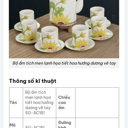
Bộ ấm tích men lạnh họa tiết hoa hướng dương vẽ tay
Thông số kĩ thuật
Bộ ấm tích
men lạnh họa
Chiều
Tên
tiết hoa hướng
cao
dương vẽ tay
ấm
SG-AC181
Đường
Mã
SG-AC181
kính