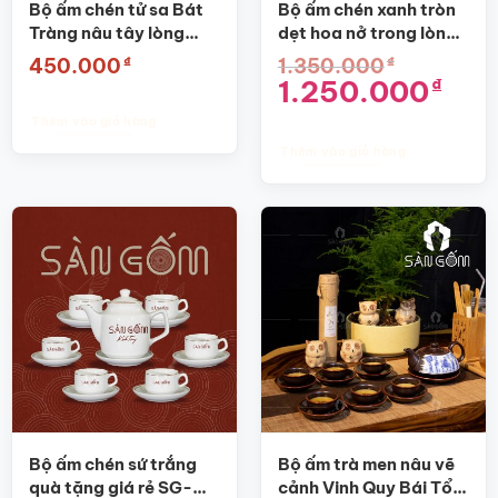
Bộ ấm chén tử sa Bát
Bộ ấm chén xanh tròn
Tràng nâu tây lòng
dẹt hoa nở trong lòng
trắng SG-AC18
chén SG-AC08
₫
₫
450.000
1.350.000
Giá
Giá
1.250.000
₫
gốc
hiện
là:
tại
Thêm vào giỏ hàng
1.350.000₫.
là:
1.250.0
Thêm vào giỏ hàng
Bộ ấm chén sứ trắng
Bộ ấm trà men nâu vẽ
quà tặng giá rẻ SG-
cảnh Vinh Quy Bái Tổ