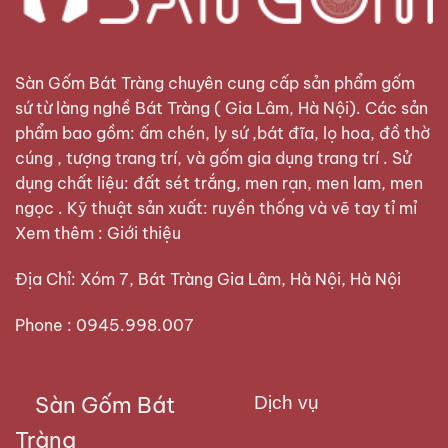
Sàn Gốm Bát Tràng
chuyên cung cấp sản phẩm gốm
sứ từ làng nghề Bát Tràng ( Gia Lâm, Hà Nội). Các sản
phẩm bao gồm: ấm chén, ly sứ ,bát đĩa, lọ hoa, đồ thờ
cúng , tượng trang trí, và gốm gia dụng trang trí . Sử
dụng chất liệu: đất sét trắng, men rạn, men lam, men
ngọc . Kỹ thuật sản xuất: ruyền thống và vẽ tay tỉ mỉ
Xem thêm :
Giới thiệu
Địa Chỉ: Xóm 7, Bát Tràng Gia Lâm, Hà Nội, Hà Nội
Phone : 0945.998.007
Sàn Gốm Bát
Dịch vụ
Tràng