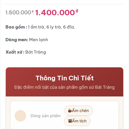
Được
xếp
1.400.000
₫
hạng
1.500.000
₫
Giá
Giá
0.0
gốc
hiện
5
là:
tại
sao
Bao gồm :
1 ấm trà, 6 ly trà, 6 đĩa.
1.500.000₫.
là:
1.400.000₫.
Dòng men:
Men lạnh
Xuất xứ :
Bát Tràng
Thông Tin Chi Tiết
Đặc điểm nổi bật của sản phẩm gốm sứ Bát Tràng
Ấm chén
Dòng sản phẩm
Ấm tích