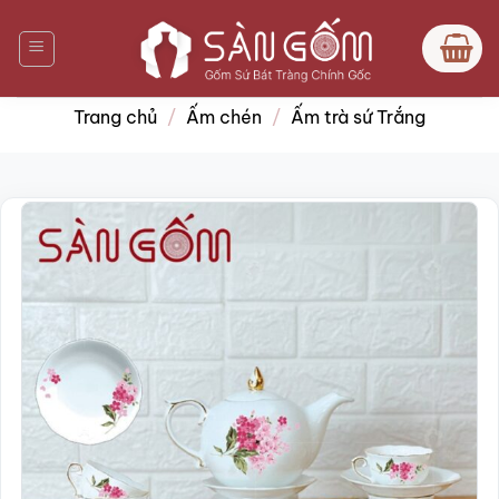
Bỏ
qua
nội
dung
Trang chủ
/
Ấm chén
/
Ấm trà sứ Trắng