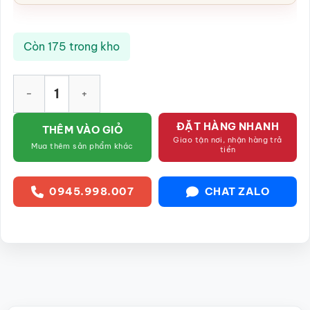
Còn 175 trong kho
Bộ ấm chén sứ trắng kẻ chỉ vàng họa tiết bó hoa màu hồng S
ĐẶT HÀNG NHANH
THÊM VÀO GIỎ
Giao tận nơi, nhận hàng trả
Mua thêm sản phẩm khác
tiền
0945.998.007
CHAT ZALO