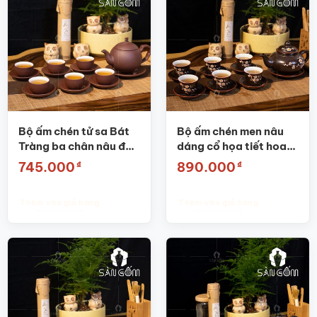
Bộ ấm chén tử sa Bát
Bộ ấm chén men nâu
Tràng ba chân nâu đỏ
dáng cổ họa tiết hoa
SG-AC22
đào SG-AC23
₫
₫
745.000
890.000
Thêm vào giỏ hàng
Thêm vào giỏ hàng