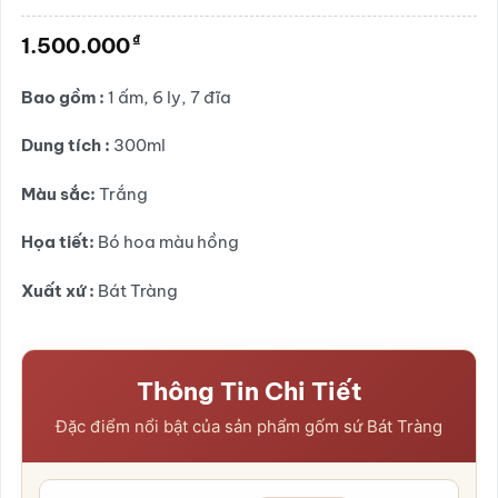
Được
xếp
₫
1.500.000
hạng
0.0
5
Bao gồm :
1 ấm, 6 ly, 7 đĩa
sao
Dung tích :
300ml
Màu sắc:
Trắng
Họa tiết:
Bó hoa màu hồng
Xuất xứ :
Bát Tràng
Thông Tin Chi Tiết
Đặc điểm nổi bật của sản phẩm gốm sứ Bát Tràng