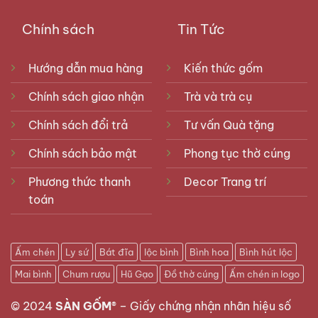
Chính sách
Tin Tức
Hướng dẫn mua hàng
Kiến thức gốm
Chính sách giao nhận
Trà và trà cụ
Chính sách đổi trả
Tư vấn Quà tặng
Chính sách bảo mật
Phong tục thờ cúng
Phương thức thanh
Decor Trang trí
toán
Ấm chén
Ly sứ
Bát đĩa
lộc bình
Bình hoa
Bình hút lộc
Mai bình
Chum rượu
Hũ Gạo
Đồ thờ cúng
Ấm chén in logo
© 2024
SÀN GỐM®
–
Giấy chứng nhận nhãn hiệu số