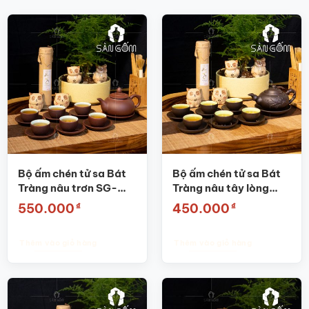
Bộ ấm chén tử sa Bát
Bộ ấm chén tử sa Bát
Tràng nâu trơn SG-
Tràng nâu tây lòng
AC21
trắng SG-AC18
₫
₫
550.000
450.000
Thêm vào giỏ hàng
Thêm vào giỏ hàng