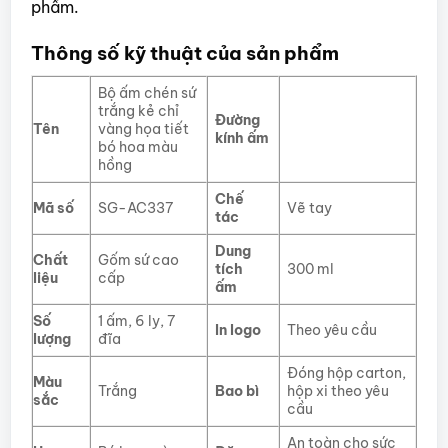
phẩm.
Thông số kỹ thuật của sản phẩm
Bộ ấm chén sứ
trắng kẻ chỉ
Đường
Tên
vàng họa tiết
kính ấm
bó hoa màu
hồng
Chế
Mã số
SG-AC337
Vẽ tay
tác
Dung
Chất
Gốm sứ cao
tích
300 ml
liệu
cấp
ấm
Số
1 ấm, 6 ly, 7
In logo
Theo yêu cầu
lượng
đĩa
Đóng hộp carton,
Màu
Trắng
Bao bì
hộp xi theo yêu
sắc
cầu
An toàn cho sức