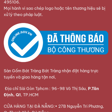
495106
.
Mọi hành vi sao chép logo hoặc tên thương hiệu sẽ bị
xử lý theo pháp luật.
Sàn Gốm Bát Tràng Bát Tràng nhận đặt hàng trực
tuyến và giao hàng tận nơi,
Địa chỉ Sài Gòn Tphcm : 96-98 Võ Thị Sáu,
P.Tân
Định, Q1
, TP.HCM
CỬA HÀNG TẠI ĐÀ NẴNG:• 27B Nguyễn Tri Phương,