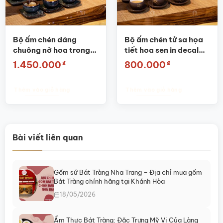
Bộ ấm chén dáng
Bộ ấm chén tử sa họa
chuông nở hoa trong
tiết hoa sen in decal
lòng chén SG-AC07
vàng SG-AC20
₫
₫
1.450.000
800.000
Thêm vào giỏ hàng
Thêm vào giỏ hàng
Bài viết liên quan
Gốm sứ Bát Tràng Nha Trang – Địa chỉ mua gốm
Bát Tràng chính hãng tại Khánh Hòa
18/05/2026
Ẩm Thực Bát Tràng: Đặc Trưng Mỹ Vị Của Làng