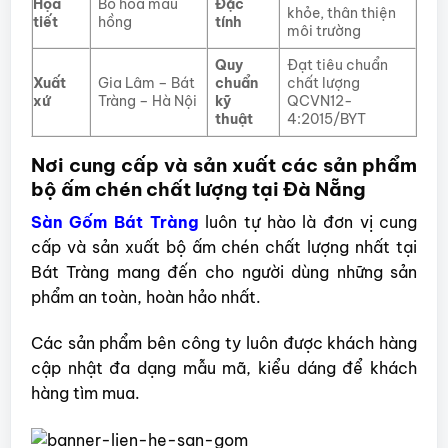
Họa
Bó hoa màu
Đặc
khỏe, thân thiện
tiết
hồng
tính
môi trường
Quy
Đạt tiêu chuẩn
Xuất
Gia Lâm – Bát
chuẩn
chất lượng
xứ
Tràng – Hà Nội
kỹ
QCVN12-
thuật
4:2015/BYT
Nơi cung cấp và sản xuất các sản phẩm
bộ ấm chén chất lượng tại Đà Nẵng
Sàn Gốm Bát Tràng
luôn tự hào là đơn vị cung
cấp và sản xuất bộ ấm chén chất lượng nhất tại
Bát Tràng mang đến cho người dùng những sản
phẩm an toàn, hoàn hảo nhất.
Các sản phẩm bên công ty luôn được khách hàng
cập nhật đa dạng mẫu mã, kiểu dáng để khách
hàng tìm mua.