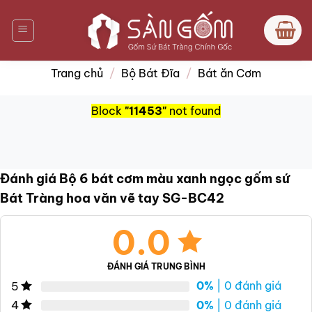
Bỏ
qua
nội
dung
Trang chủ
/
Bộ Bát Đĩa
/
Bát ăn Cơm
Block
"11453"
not found
Đánh giá Bộ 6 bát cơm màu xanh ngọc gốm sứ
Bát Tràng hoa văn vẽ tay SG-BC42
0.0
ĐÁNH GIÁ TRUNG BÌNH
0%
| 0 đánh giá
5
0%
| 0 đánh giá
4