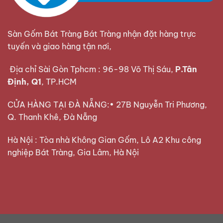
Sàn Gốm Bát Tràng Bát Tràng nhận đặt hàng trực
tuyến và giao hàng tận nơi,
Địa chỉ Sài Gòn Tphcm : 96-98 Võ Thị Sáu,
P.Tân
Định, Q1
, TP.HCM
CỬA HÀNG TẠI ĐÀ NẴNG:• 27B Nguyễn Tri Phương,
Q. Thanh Khê, Đà Nẵng
Hà Nội : Tòa nhà Không Gian Gốm, Lô A2 Khu công
nghiệp Bát Tràng, Gia Lâm, Hà Nội