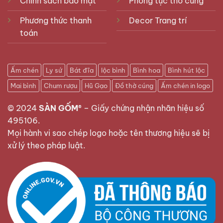
Chính sách bảo mật
Phong tục thờ cúng
Phương thức thanh
Decor Trang trí
toán
Ấm chén
Ly sứ
Bát đĩa
lộc bình
Bình hoa
Bình hút lộc
Mai bình
Chum rượu
Hũ Gạo
Đồ thờ cúng
Ấm chén in logo
© 2024
SÀN GỐM®
–
Giấy chứng nhận nhãn hiệu số
495106
.
Mọi hành vi sao chép logo hoặc tên thương hiệu sẽ bị
xử lý theo pháp luật.