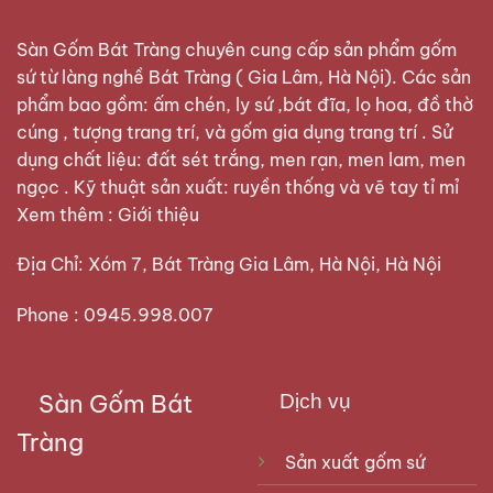
Sàn Gốm Bát Tràng
chuyên cung cấp sản phẩm gốm
sứ từ làng nghề Bát Tràng ( Gia Lâm, Hà Nội). Các sản
phẩm bao gồm: ấm chén, ly sứ ,bát đĩa, lọ hoa, đồ thờ
cúng , tượng trang trí, và gốm gia dụng trang trí . Sử
dụng chất liệu: đất sét trắng, men rạn, men lam, men
ngọc . Kỹ thuật sản xuất: ruyền thống và vẽ tay tỉ mỉ
Xem thêm :
Giới thiệu
Địa Chỉ: Xóm 7, Bát Tràng Gia Lâm, Hà Nội, Hà Nội
Phone : 0945.998.007
Sàn Gốm Bát
Dịch vụ
Tràng
Sản xuất gốm sứ