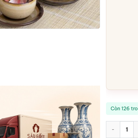
Còn 126 tr
Bộ ấm chén hỏa