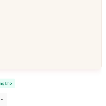
ong kho
 biến lục giác quai đồng hoa đỏ nở trong chén SG-AC210 số lượ