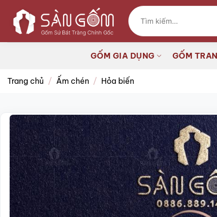
Bỏ
Tìm
qua
kiếm:
nội
dung
GỐM GIA DỤNG
GỐM TRAN
Trang chủ
/
Ấm chén
/
Hỏa biến