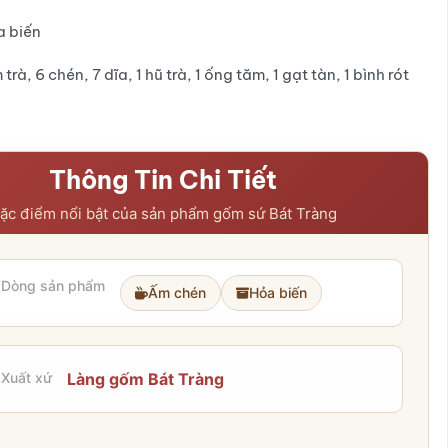
₫.
₫.
a biến
 trà, 6 chén, 7 dĩa, 1 hũ trà, 1 ống tăm, 1 gạt tàn, 1 bình rót
Thông Tin Chi Tiết
ặc điểm nổi bật của sản phẩm gốm sứ Bát Tràng
Dòng sản phẩm
Ấm chén
Hỏa biến
Xuất xứ
Làng gốm Bát Tràng