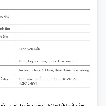
ao ấm
ính ấm
ch ấm
Theo yêu cầu
Đóng hộp carton, hộp xi theo yêu cầu
An toàn cho sức khỏe, thân thiện môi trường
ẩn kỹ
Đạt tiêu chuẩn chất lượng QCVN12-
4:2015/BYT
hén là một bộ ấm chén ấn tượng bởi thiết kế và