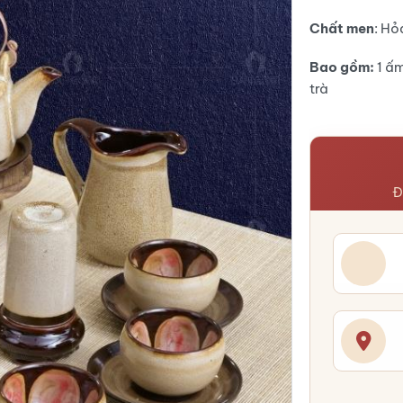
1.500.000
là:
1.400.000
Chất men
: Hỏ
Bao gồm:
1 ấm
trà
Đ