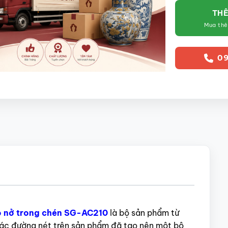
THÊ
Mua th
09
đỏ nở trong chén SG-AC210
là bộ sản phẩm từ
c đường nét trên sản phẩm đã tạo nên một bộ