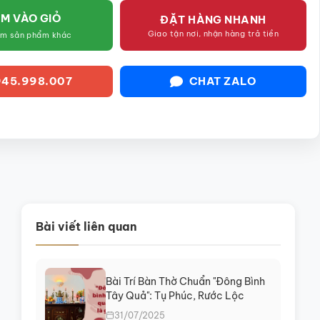
M VÀO GIỎ
ĐẶT HÀNG NHANH
Giao tận nơi, nhận hàng trả tiền
êm sản phẩm khác
45.998.007
CHAT ZALO
Bài viết liên quan
Bài Trí Bàn Thờ Chuẩn "Đông Bình
Tây Quả": Tụ Phúc, Rước Lộc
31/07/2025