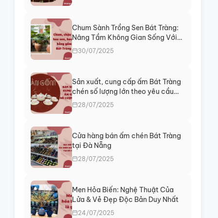
Chum Sành Trồng Sen Bát Tràng:
Nâng Tầm Không Gian Sống Với
Vẻ Đẹp Thanh Tịnh
30/07/2025
Sản xuất, cung cấp ấm Bát Tràng
chén số lượng lớn theo yêu cầu
giá rẻ
28/07/2025
Cửa hàng bán ấm chén Bát Tràng
tại Đà Nẵng
28/07/2025
Men Hỏa Biến: Nghệ Thuật Của
Lửa & Vẻ Đẹp Độc Bản Duy Nhất
24/07/2025