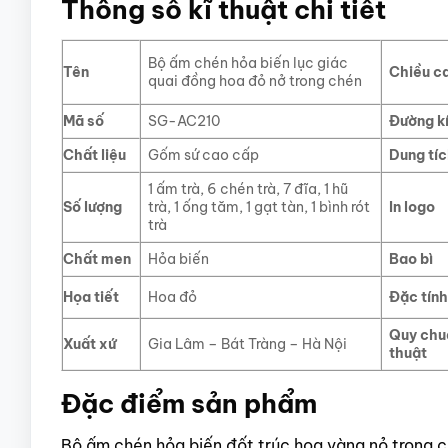
Thông số kĩ thuật chi tiết
Bộ ấm chén hỏa biến lục giác
Tên
Chiều c
quai đồng hoa đỏ nở trong chén
Mã số
SG-AC210
Đường k
Chất liệu
Gốm sứ cao cấp
Dung tí
1 ấm trà, 6 chén trà, 7 đĩa, 1 hũ
Số lượng
trà, 1 ống tăm, 1 gạt tàn, 1 bình rót
In logo
trà
Chất men
Hỏa biến
Bao bì
Họa tiết
Hoa đỏ
Đặc tính
Quy chu
Xuất xứ
Gia Lâm – Bát Tràng – Hà Nội
thuật
Đặc điểm sản phẩm
Bộ ấm chén hỏa biến đốt trúc hoa vàng nỏ trong c