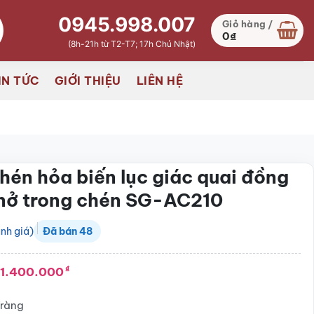
0945.998.007
Giỏ hàng /
0
₫
(8h-21h từ T2-T7; 17h Chủ Nhật)
IN TỨC
GIỚI THIỆU
LIÊN HỆ
hén hỏa biến lục giác quai đồng
nở trong chén SG-AC210
nh giá)
Đã bán
48
1.400.000
₫
Tràng