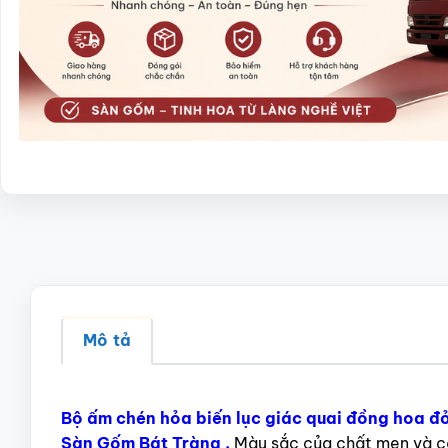
Mô tả
Bộ ấm chén hỏa biến lục giác quai đồng hoa 
Sàn Gốm Bát Tràng .
Màu sắc của chất men và cá