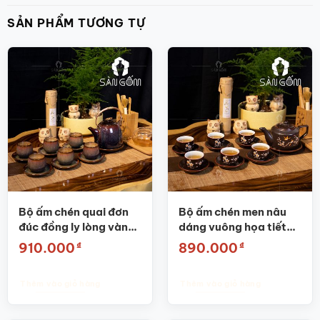
SẢN PHẨM TƯƠNG TỰ
Bộ ấm chén quai đơn
Bộ ấm chén men nâu
đúc đồng ly lòng vàng
dáng vuông họa tiết
SG-AC10
hoa đào SG-AC24
₫
₫
910.000
890.000
Thêm vào giỏ hàng
Thêm vào giỏ hàng