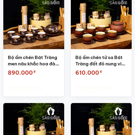
Bộ ấm chén Bát Tràng
Bộ ấm chén tử sa Bát
men nâu khắc hoa đào
Tràng đất đỏ nung viền
SG-AC19
đen SG-AC17
₫
₫
890.000
610.000
Thêm vào giỏ hàng
Thêm vào giỏ hàng