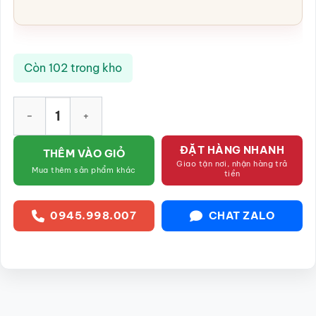
Còn 102 trong kho
Bộ ấm chén dáng chuông họa tiết Hoa Sen vẽ tay SG-AC103 s
ĐẶT HÀNG NHANH
THÊM VÀO GIỎ
Giao tận nơi, nhận hàng trả
Mua thêm sản phẩm khác
tiền
0945.998.007
CHAT ZALO