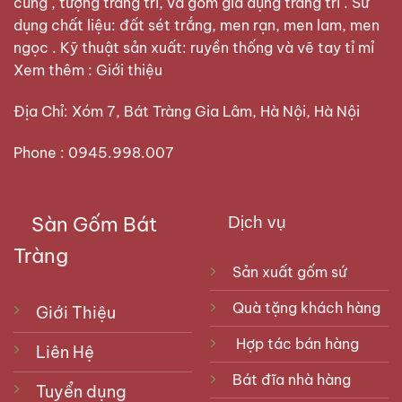
cúng , tượng trang trí, và gốm gia dụng trang trí . Sử
dụng chất liệu: đất sét trắng, men rạn, men lam, men
ngọc . Kỹ thuật sản xuất: ruyền thống và vẽ tay tỉ mỉ
Xem thêm :
Giới thiệu
Địa Chỉ: Xóm 7, Bát Tràng Gia Lâm, Hà Nội, Hà Nội
Phone : 0945.998.007
Sàn Gốm Bát
Dịch vụ
Tràng
Sản xuất gốm sứ
Quà tặng khách hàng
Giới Thiệu
Hợp tác bán hàng
Liên Hệ
Bát đĩa nhà hàng
Tuyển dụng