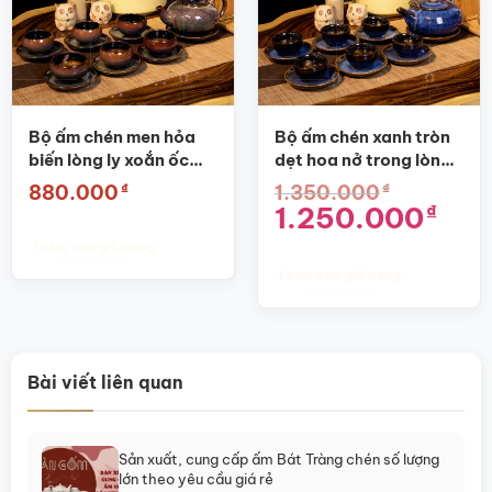
Bộ ấm chén men hỏa
Bộ ấm chén xanh tròn
biến lòng ly xoắn ốc
dẹt hoa nở trong lòng
SG-AC11
chén SG-AC08
₫
₫
880.000
1.350.000
Giá
Giá
1.250.000
₫
gốc
hiện
là:
tại
Thêm vào giỏ hàng
1.350.000₫.
là:
1.250.0
Thêm vào giỏ hàng
Bài viết liên quan
Sản xuất, cung cấp ấm Bát Tràng chén số lượng
lớn theo yêu cầu giá rẻ