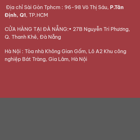
Địa chỉ Sài Gòn Tphcm : 96-98 Võ Thị Sáu,
P.Tân
Định, Q1
, TP.HCM
CỬA HÀNG TẠI ĐÀ NẴNG:• 27B Nguyễn Tri Phương,
Q. Thanh Khê, Đà Nẵng
Hà Nội : Tòa nhà Không Gian Gốm, Lô A2 Khu công
nghiệp Bát Tràng, Gia Lâm, Hà Nội