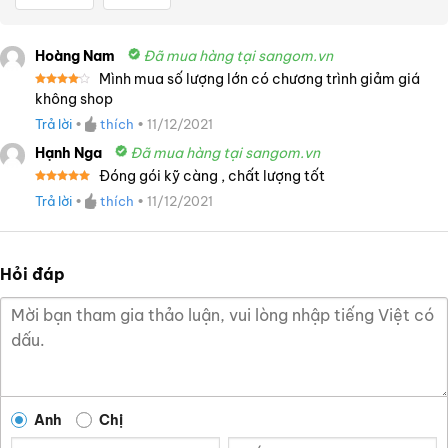
Hoàng Nam
Đã mua hàng tại sangom.vn
Mình mua số lượng lớn có chương trình giảm giá
Được
không shop
xếp
hạng
4
Trả lời
•
thích
•
11/12/2021
5 sao
Hạnh Nga
Đã mua hàng tại sangom.vn
Đóng gói kỹ càng , chất lượng tốt
Được xếp
Trả lời
•
thích
•
11/12/2021
hạng
5
5
sao
Hỏi đáp
Anh
Chị