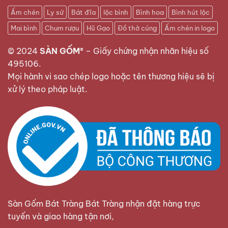
Ấm chén
Ly sứ
Bát đĩa
lộc bình
Bình hoa
Bình hút lộc
Mai bình
Chum rượu
Hũ Gạo
Đồ thờ cúng
Ấm chén in logo
© 2024
SÀN GỐM®
–
Giấy chứng nhận nhãn hiệu số
495106
.
Mọi hành vi sao chép logo hoặc tên thương hiệu sẽ bị
xử lý theo pháp luật.
Sàn Gốm Bát Tràng Bát Tràng nhận đặt hàng trực
tuyến và giao hàng tận nơi,