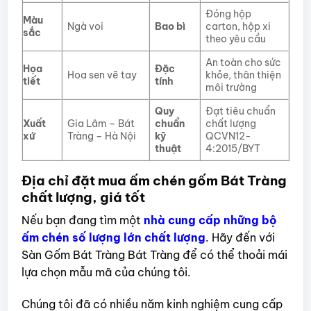
Đóng hộp
Màu
Ngà voi
Bao bì
carton, hộp xi
sắc
theo yêu cầu
An toàn cho sức
Họa
Đặc
Hoa sen vẽ tay
khỏe, thân thiện
tiết
tính
môi trường
Quy
Đạt tiêu chuẩn
Xuất
Gia Lâm – Bát
chuẩn
chất lượng
xứ
Tràng – Hà Nội
kỹ
QCVN12-
thuật
4:2015/BYT
Địa chỉ đặt mua ấm chén gốm Bát Tràng
chất lượng, giá tốt
Nếu bạn đang tìm một
nhà cung cấp những bộ
ấm chén số lượng lớn chất lượng
. Hãy đến với
Sàn Gốm Bát Tràng Bát Tràng để có thể thoải mái
lựa chọn mẫu mã của chúng tôi.
Chúng tôi đã có nhiều năm kinh nghiệm cung cấp