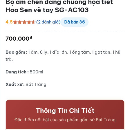
Bộ ấm chén dáng chuông họa tiết
Hoa Sen vẽ tay SG-AC103
(
2
đánh giá)
4.5
Đã bán
36
4.5
2
trên 5
dựa trên
₫
700.000
đánh giá
Bao gồm :
1 ấm, 6 ly, 1 đĩa lớn, 1 ống tăm, 1 gạt tàn, 1 hũ
trà.
Dung tích :
500ml
Xuất xứ :
Bát Tràng
Thông Tin Chi Tiết
Đặc điểm nổi bật của sản phẩm gốm sứ Bát Tràng