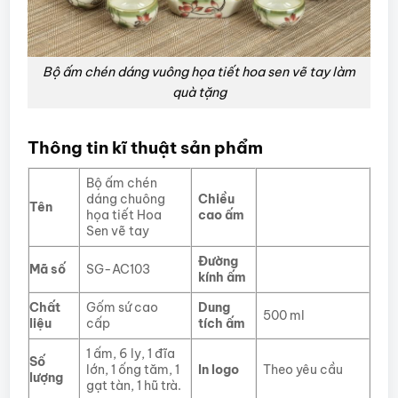
Bộ ấm chén dáng vuông họa tiết hoa sen vẽ tay làm
quà tặng
Thông tin kĩ thuật sản phẩm
Bộ ấm chén
dáng chuông
Chiều
Tên
họa tiết Hoa
cao ấm
Sen vẽ tay
Đường
Mã số
SG-AC103
kính ấm
Chất
Gốm sứ cao
Dung
500 ml
liệu
cấp
tích ấm
1 ấm, 6 ly, 1 đĩa
Số
lớn, 1 ống tăm, 1
In logo
Theo yêu cầu
lượng
gạt tàn, 1 hũ trà.