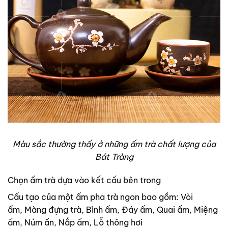
Màu sắc thường thấy ở những ấm trà chất lượng của
Bát Tràng
Chọn ấm trà dựa vào kết cấu bên trong
Cấu tạo của một ấm pha trà ngon bao gồm:
Vòi
ấm,
Màng đựng trà,
Bình ấm,
Đáy ấm,
Quai ấm,
Miệng
ấm,
Núm ấn,
Nắp ấm,
Lỗ thông hơi