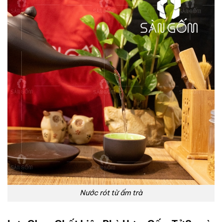
Nước rót từ ấm trà