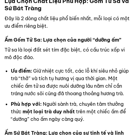
Lựa Chọn Chất Liệu Phù Hợp: Gốm Tử Sa và
Sứ Bát Tràng
Đây là 2 dòng chất liệu phổ biến nhất, mỗi loại có một
ưu điểm riêng biệt.
Ấm Gốm Tử Sa: Lựa chọn của người “dưỡng ấm”
Tử sa là loại đất sét tím đặc biệt, có cấu trúc xốp vi
mô độc đáo.
Ưu điểm:
Giữ nhiệt cực tốt, các lỗ khí siêu nhỏ giúp
trà “thở” và tích tụ hương vị qua thời gian. Một
chiếc ấm tử sa được nuôi dưỡng lâu năm chỉ cần
tráng nước sôi cũng đã thoang thoảng hương trà.
Phù hợp với:
Người sành trà, chuyên tâm thưởng
thức
một loại trà duy nhất
trên một chiếc ấm để
“dưỡng” cho ấm ngày càng quý.
Ấm Sứ Bát Tràng: Lựa chọn của sự tinh tế và linh