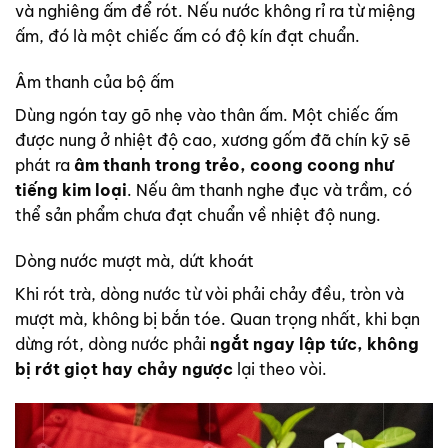
và nghiêng ấm để rót. Nếu nước không rỉ ra từ miệng
ấm, đó là một chiếc ấm có độ kín đạt chuẩn.
Âm thanh của bộ ấm
Dùng ngón tay gõ nhẹ vào thân ấm. Một chiếc ấm
được nung ở nhiệt độ cao, xương gốm đã chín kỹ sẽ
phát ra
âm thanh trong trẻo, coong coong như
tiếng kim loại
. Nếu âm thanh nghe đục và trầm, có
thể sản phẩm chưa đạt chuẩn về nhiệt độ nung.
Dòng nước mượt mà, dứt khoát
Khi rót trà, dòng nước từ vòi phải chảy đều, tròn và
mượt mà, không bị bắn tóe. Quan trọng nhất, khi bạn
dừng rót, dòng nước phải
ngắt ngay lập tức, không
bị rớt giọt hay chảy ngược
lại theo vòi.