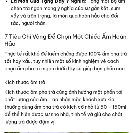
Là Món Quà Tặng Đầy Ý Nghĩa:
Tặng một bộ ấm
chén trà ngon mang ý nghĩa của sự gắn kết, sum
vầy và trân trọng, là món quà hoàn hảo cho đối
tác, người thân.
7 Tiêu Chí Vàng Để Chọn Một Chiếc Ấm Hoàn
Hảo
Thực tế rất khó để kiểm chứng được 100% ấm pha trà
tốt hay xấu, tuy nhiên một số kinh nghiệm về cách
chọn ấm pha trà ngon dưới đây sẽ giúp bạn phần nào.
Kích thước ấm trà
Kích thước ấm pha trà cũng ảnh hưởng một phần tới
chất lượng của ấm. Tao nhân mặc khách xưa kia
thường dùng ấm pha trà có kích cỡ nhỏ từ 50 – 150ml
để thể hiện được sự nho nhã, tinh tế và giữ cho chất
lượng trà được đậm vị.