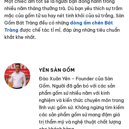
Một chiếc ấm tốt sẽ là người bạn đồng hành trong
nhiều năm tháng thưởng trà. Dù bạn yêu thích sự trầm
mặc của gốm tử sa hay nét tinh khôi của sứ trắng, Sàn
Gốm Bát Tràng đều có những
dòng ấm chén Bát
Tràng
được chế tác tỉ mỉ, đáp ứng những tiêu chuẩn
khắt khe nhất.
YÊN SÀN GỐM
Đào Xuân Yên – Founder của Sàn
Gốm. Người đã gắn bó với các sản
phẩm gốm sứ nhiều năm với kinh
nghiệm và kiến thức chuyên môn trong
lĩnh vực gốm sứ. Không ngừng tìm kiếm
các sản phẩm gốm sứ mang đậm giá
trị thẩm mỹ và nghệ thuật chất lượng
cho khách hàng.