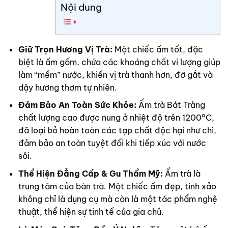
Nội dung
Giữ Trọn Hương Vị Trà:
Một chiếc ấm tốt, đặc
biệt là ấm gốm, chứa các khoáng chất vi lượng giúp
làm “mềm” nước, khiến vị trà thanh hơn, đỡ gắt và
dậy hương thơm tự nhiên.
Đảm Bảo An Toàn Sức Khỏe:
Ấm trà Bát Tràng
chất lượng cao được nung ở nhiệt độ trên 1200°C,
đã loại bỏ hoàn toàn các tạp chất độc hại như chì,
đảm bảo an toàn tuyệt đối khi tiếp xúc với nước
sôi.
Thể Hiện Đẳng Cấp & Gu Thẩm Mỹ:
Ấm trà là
trung tâm của bàn trà. Một chiếc ấm đẹp, tinh xảo
không chỉ là dụng cụ mà còn là một tác phẩm nghệ
thuật, thể hiện sự tinh tế của gia chủ.