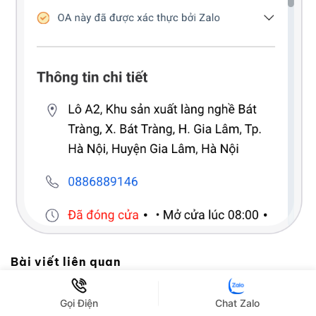
Bài viết liên quan
Gốm sứ Bát Tràng Nha Trang – Địa chỉ mua
Gọi Điện
Chat Zalo
gốm Bát Tràng chính hãng tại Khánh Hòa