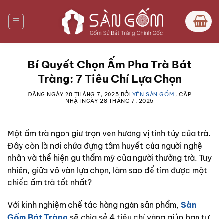
Bỏ
qua
nội
dung
Bí Quyết Chọn Ấm Pha Trà Bát
Tràng: 7 Tiêu Chí Lựa Chọn
ĐĂNG NGÀY
28 THÁNG 7, 2025
BỞI
YÊN SÀN GỐM
, CẬP
NHẬTNGÀY
28 THÁNG 7, 2025
Một ấm trà ngon giữ trọn vẹn hương vị tinh túy của trà.
Đây còn là nơi chứa đựng tâm huyết của người nghệ
nhân và thể hiện gu thẩm mỹ của người thưởng trà. Tuy
nhiên, giữa vô vàn lựa chọn, làm sao để tìm được một
chiếc ấm trà tốt nhất?
Với kinh nghiệm chế tác hàng ngàn sản phẩm,
Sàn
Gốm Bát Tràng
sẽ chia sẻ 4 tiêu chí vàng giúp bạn tự