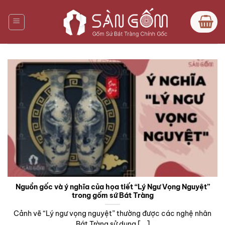
Bỏ
qua
nội
dung
Nguồn gốc và ý nghĩa của họa tiết “Lý Ngư Vọng Nguyệt”
trong gốm sứ Bát Tràng
Cảnh vẽ “Lý ngư vọng nguyệt” thường được các nghệ nhân
Bát Tràng sử dụng [...]