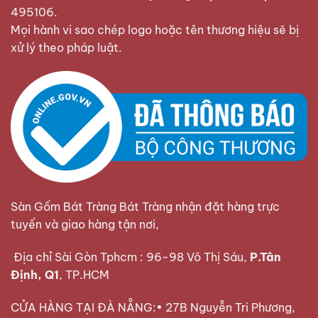
495106
.
Mọi hành vi sao chép logo hoặc tên thương hiệu sẽ bị
xử lý theo pháp luật.
Sàn Gốm Bát Tràng Bát Tràng nhận đặt hàng trực
tuyến và giao hàng tận nơi,
Địa chỉ Sài Gòn Tphcm : 96-98 Võ Thị Sáu,
P.Tân
Định, Q1
, TP.HCM
CỬA HÀNG TẠI ĐÀ NẴNG:• 27B Nguyễn Tri Phương,