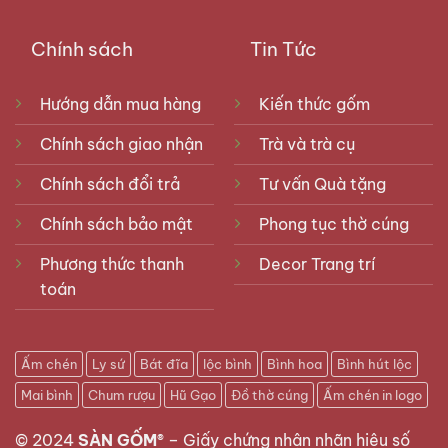
Chính sách
Tin Tức
Hướng dẫn mua hàng
Kiến thức gốm
Chính sách giao nhận
Trà và trà cụ
Chính sách đổi trả
Tư vấn Quà tặng
Chính sách bảo mật
Phong tục thờ cúng
Phương thức thanh
Decor Trang trí
toán
Ấm chén
Ly sứ
Bát đĩa
lộc bình
Bình hoa
Bình hút lộc
Mai bình
Chum rượu
Hũ Gạo
Đồ thờ cúng
Ấm chén in logo
© 2024
SÀN GỐM®
–
Giấy chứng nhận nhãn hiệu số