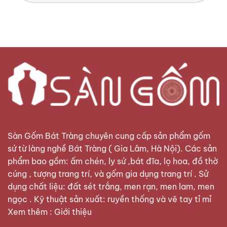
Sàn Gốm Bát Tràng
chuyên cung cấp sản phẩm gốm
sứ từ làng nghề Bát Tràng ( Gia Lâm, Hà Nội). Các sản
phẩm bao gồm: ấm chén, ly sứ ,bát đĩa, lọ hoa, đồ thờ
cúng , tượng trang trí, và gốm gia dụng trang trí . Sử
dụng chất liệu: đất sét trắng, men rạn, men lam, men
ngọc . Kỹ thuật sản xuất: ruyền thống và vẽ tay tỉ mỉ
Xem thêm :
Giới thiệu