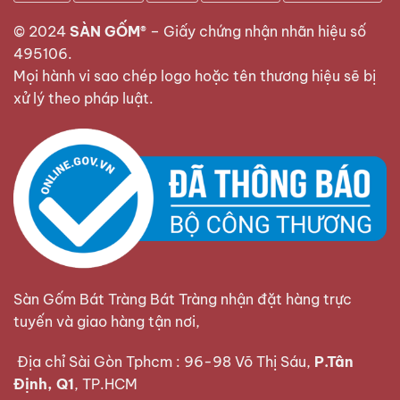
© 2024
SÀN GỐM®
–
Giấy chứng nhận nhãn hiệu số
495106
.
Mọi hành vi sao chép logo hoặc tên thương hiệu sẽ bị
xử lý theo pháp luật.
Sàn Gốm Bát Tràng Bát Tràng nhận đặt hàng trực
tuyến và giao hàng tận nơi,
Địa chỉ Sài Gòn Tphcm : 96-98 Võ Thị Sáu,
P.Tân
Định, Q1
, TP.HCM