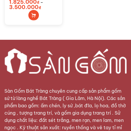
1.825.000
₫
–
SG-BHL163
Sản
Khoảng
3.500.000
₫
phẩm
giá:
từ
này
1.825.000₫
đến
có
3.500.000₫
nhiều
biến
thể.
Các
tùy
chọn
có
thể
được
chọn
trên
Sàn Gốm Bát Tràng
chuyên cung cấp sản phẩm gốm
trang
sứ từ làng nghề Bát Tràng ( Gia Lâm, Hà Nội). Các sản
sản
phẩm bao gồm: ấm chén, ly sứ ,bát đĩa, lọ hoa, đồ thờ
phẩm
cúng , tượng trang trí, và gốm gia dụng trang trí . Sử
dụng chất liệu: đất sét trắng, men rạn, men lam, men
ngọc . Kỹ thuật sản xuất: ruyền thống và vẽ tay tỉ mỉ