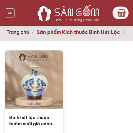
Bỏ
qua
nội
dung
Trang chủ
/
Sản phẩm Kích thước Bình Hút Lộc
/
Bình hút lộc thuận
buồm xuôi gió cảnh
Vịnh Hạ Long vẽ vàng