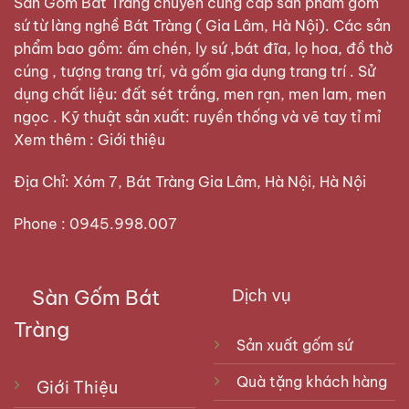
Sàn Gốm Bát Tràng
chuyên cung cấp sản phẩm gốm
trang
trang
sứ từ làng nghề Bát Tràng ( Gia Lâm, Hà Nội). Các sản
sản
sản
phẩm bao gồm: ấm chén, ly sứ ,bát đĩa, lọ hoa, đồ thờ
phẩm
phẩm
cúng , tượng trang trí, và gốm gia dụng trang trí . Sử
dụng chất liệu: đất sét trắng, men rạn, men lam, men
ngọc . Kỹ thuật sản xuất: ruyền thống và vẽ tay tỉ mỉ
Xem thêm :
Giới thiệu
Địa Chỉ: Xóm 7, Bát Tràng Gia Lâm, Hà Nội, Hà Nội
Phone : 0945.998.007
Sàn Gốm Bát
Dịch vụ
Tràng
Sản xuất gốm sứ
Quà tặng khách hàng
Giới Thiệu