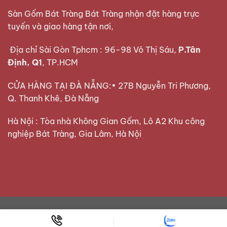
Sàn Gốm Bát Tràng Bát Tràng nhận đặt hàng trực
tuyến và giao hàng tận nơi,
Địa chỉ Sài Gòn Tphcm : 96-98 Võ Thị Sáu,
P.Tân
Định, Q1
, TP.HCM
CỬA HÀNG TẠI ĐÀ NẴNG:• 27B Nguyễn Tri Phương,
Q. Thanh Khê, Đà Nẵng
Hà Nội : Tòa nhà Không Gian Gốm, Lô A2 Khu công
nghiệp Bát Tràng, Gia Lâm, Hà Nội