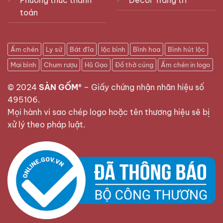
toán
Ấm chén
Ly sứ
Bát đĩa
lộc bình
Bình hoa
Bình hút lộc
Mai bình
Chum rượu
Hũ Gạo
Đồ thờ cúng
Ấm chén in logo
© 2024
SÀN GỐM®
–
Giấy chứng nhận nhãn hiệu số
495106
.
Mọi hành vi sao chép logo hoặc tên thương hiệu sẽ bị
xử lý theo pháp luật.