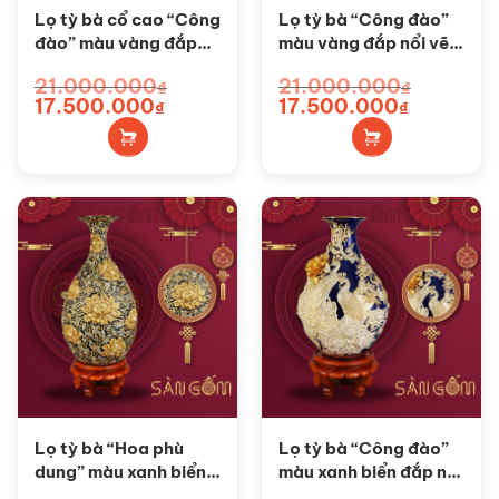
Lọ tỳ bà cổ cao “Công
Lọ tỳ bà “Công đào”
đào” màu vàng đắp
màu vàng đắp nổi vẽ
nổi vẽ vàng 24k SG-
vàng 24k SG-LTB05
21.000.000
21.000.000
₫
₫
LTB06
Giá
Giá
Giá
Giá
17.500.000
17.500.000
₫
₫
gốc
hiện
gốc
hiện
là:
tại
là:
tại
21.000.000₫.
là:
21.000.000₫.
là:
17.500.000₫.
17.500.000₫
Lọ tỳ bà “Hoa phù
Lọ tỳ bà “Công đào”
dung” màu xanh biển
màu xanh biển đắp nổi
đắp nổi vẽ vàng 24k
vẽ vàng 24k SG-