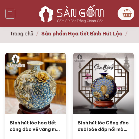
Bỏ
qua
nội
dung
Trang chủ
/
Sản phẩm Họa tiết Bình Hút Lộc
/
Bình hút lộc họa tiết
Bình hút lộc Công đào
công đào vẽ vàng men
đuôi xòe đắp nổi màu
rạn Bát Tràng SG-
xanh dương SG-