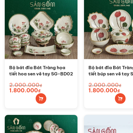
Bộ bát đĩa Bát Tràng họa
Bộ bát đĩa Bát Tràn
tiết hoa sen vẽ tay SG-BD02
tiết búp sen vẽ tay
2.000.000
2.000.000
₫
₫
Giá
1.800.000
Giá
Giá
1.800.000
Giá
₫
₫
gốc
hiện
gốc
hiện
là:
tại
là:
tại
2.000.000₫.
là:
2.000.000₫.
là:
1.800.000₫.
1.800.