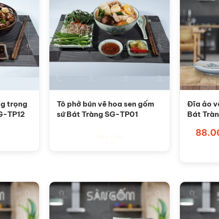
ng trọng
Tô phở bún vẽ hoa sen gốm
Đĩa ảo v
SG-TP12
sứ Bát Tràng SG-TP01
Bát Trà
Sản
88.0
Đọc tiếp
phẩm
này
có
nhiều
biến
thể.
Các