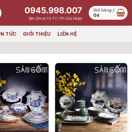
0945.998.007
Giỏ hàng /
0
₫
(8h-21h từ T2-T7; 17h Chủ Nhật)
IN TỨC
GIỚI THIỆU
LIÊN HỆ