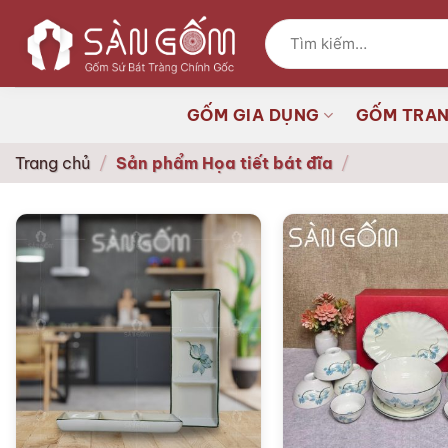
Bỏ
Tìm
qua
kiếm:
nội
dung
GỐM GIA DỤNG
GỐM TRAN
Trang chủ
/
Sản phẩm Họa tiết bát đĩa
/