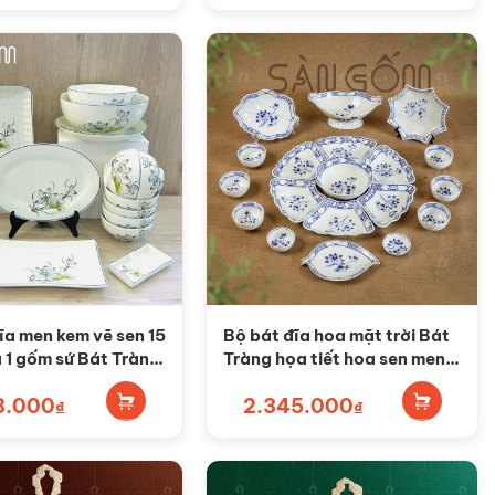
ĩa men kem vẽ sen 15
Bộ bát đĩa hoa mặt trời Bát
1 gốm sứ Bát Tràng
Tràng họa tiết hoa sen men
7
lam SG-HMT29
8.000
2.345.000
₫
₫