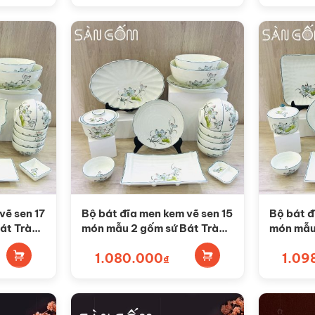
vẽ sen 17
Bộ bát đĩa men kem vẽ sen 15
Bộ bát đ
át Tràng
món mẫu 2 gốm sứ Bát Tràng
món mẫu 
SG-BD68
SG-BD6
1.080.000
1.09
₫