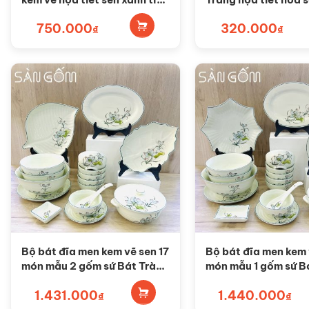
SG-BD59
vàng SG-BC37
750.000
320.000
₫
₫
Bộ bát đĩa men kem vẽ sen 17
Bộ bát đĩa men kem 
món mẫu 2 gốm sứ Bát Tràng
món mẫu 1 gốm sứ B
SG-BD75
SG-BD74
1.431.000
1.440.000
₫
₫