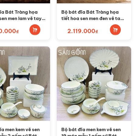
ĩa Bát Tràng họa
Bộ bát đĩa Bát Tràng họa
 sen men lam vẽ tay
tiết hoa sen men đen vẽ tay
4
SG-BD43
0.000
2.119.000
₫
₫
ĩa men kem vẽ sen
Bộ bát đĩa men kem vẽ sen
mẫu 2 gốm sứ Bát
19 món mẫu 1 gốm sứ Bát