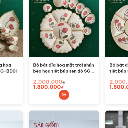
g họa
Bộ bát đĩa hoa mặt trời nhún
Bộ bát đ
 SG-BD01
bèo họa tiết búp sen đỏ SG-
tiết bú
HMT14
2.000.000
2.000
₫
Giá
1.800.000
Giá
Giá
1.800.
₫
gốc
hiện
gốc
là:
tại
là:
2.000.000₫.
là:
2.000.00
000₫.
1.800.000₫.