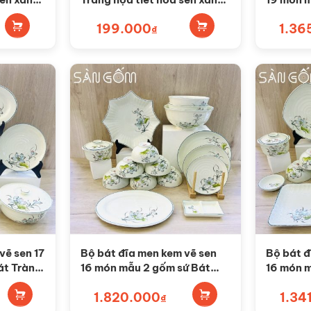
vàng SG-BC36
Tràng S
199.000
1.36
₫
vẽ sen 17
Bộ bát đĩa men kem vẽ sen
Bộ bát đ
át Tràng
16 món mẫu 2 gốm sứ Bát
16 món m
Tràng SG-BD73
Tràng S
1.820.000
1.34
₫