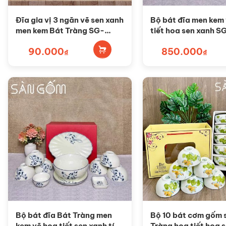
Đĩa gia vị 3 ngăn vẽ sen xanh
Bộ bát đĩa men kem
men kem Bát Tràng SG-
tiết hoa sen xanh 
BGV47
90.000
850.000
₫
₫
Bộ bát đĩa Bát Tràng men
Bộ 10 bát cơm gốm 
kem vẽ họa tiết sen xanh tím
Tràng họa tiết hoa 