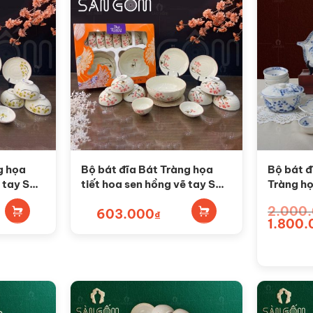
g họa
Bộ bát đĩa Bát Tràng họa
Bộ bát đ
ẽ tay SG-
tiết hoa sen hồng vẽ tay SG-
Tràng họ
BD22
tay SG
2.000
603.000
₫
Giá
1.800.
gốc
là:
2.000.00