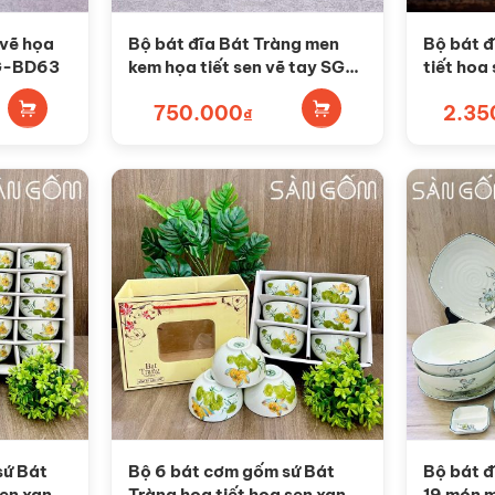
 vẽ họa
Bộ bát đĩa Bát Tràng men
Bộ bát đ
SG-BD63
kem họa tiết sen vẽ tay SG-
tiết hoa
BD60
SG-BD4
750.000
2.35
₫
sứ Bát
Bộ 6 bát cơm gốm sứ Bát
Bộ bát đ
sen xanh
Tràng họa tiết hoa sen xanh
19 món 