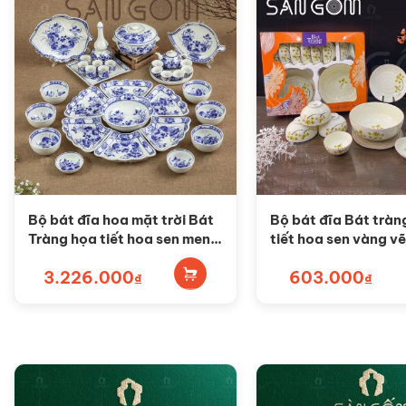
Bộ bát đĩa hoa mặt trời Bát
Bộ bát đĩa Bát tràn
Tràng họa tiết hoa sen men
tiết hoa sen vàng v
lam vẽ tay SG-HMT25
BD23
3.226.000
603.000
₫
₫