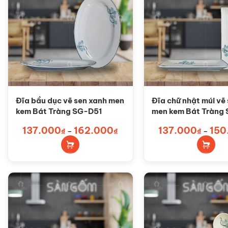
Đĩa bầu dục vẽ sen xanh men
Đĩa chữ nhật múi vẽ
kem Bát Tràng SG-D51
men kem Bát Tràng
Sản
Sản
137.000
162.000
Khoảng
137.000
150
₫
–
₫
₫
–
giá:
phẩm
phẩm
từ
137.000₫
này
này
đến
có
có
162.000₫
nhiều
nhiều
biến
biến
thể.
thể.
Các
Các
tùy
tùy