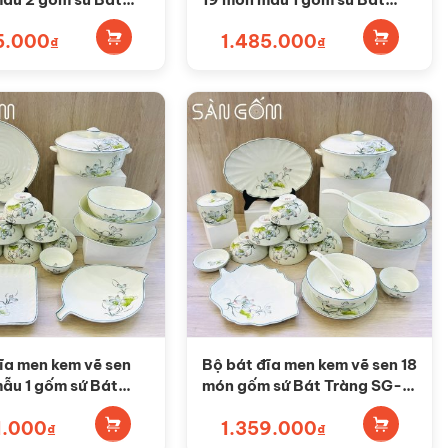
G-BD77
Tràng SG-BD76
5.000
1.485.000
₫
₫
ĩa men kem vẽ sen
Bộ bát đĩa men kem vẽ sen 18
ẫu 1 gốm sứ Bát
món gốm sứ Bát Tràng SG-
G-BD72
BD71
1.000
1.359.000
₫
₫