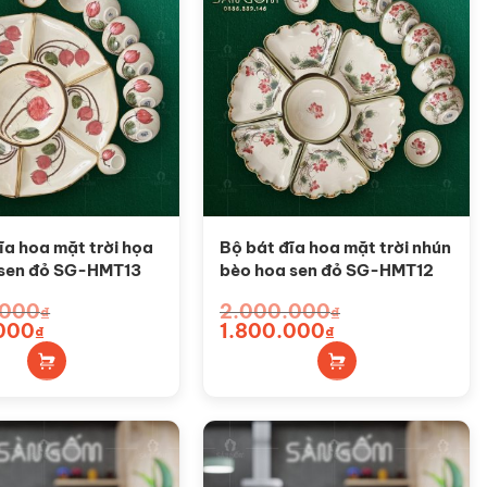
ĩa hoa mặt trời họa
Bộ bát đĩa hoa mặt trời nhún
p sen đỏ SG-HMT13
bèo hoa sen đỏ SG-HMT12
.000
2.000.000
₫
₫
000
Giá
Giá
1.800.000
Giá
₫
₫
hiện
gốc
hiện
tại
là:
tại
0₫.
là:
2.000.000₫.
là:
1.800.000₫.
1.800.000₫.