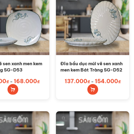
ẽ sen xanh men kem
Đĩa bầu dục múi vẽ sen xanh
ng SG-D53
men kem Bát Tràng SG-D52
Sản
00
168.000
Khoảng
137.000
154.000
Khoản
₫
–
₫
₫
–
₫
giá:
giá:
phẩm
từ
từ
88.000₫
137.0
này
đến
đến
có
168.000₫
154.0
nhiều
biến
thể.
Các