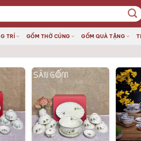
G TRÍ
GỐM THỜ CÚNG
GỐM QUÀ TẶNG
T