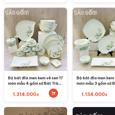
Bộ bát đĩa men kem vẽ sen 17
Bộ bát đĩa men kem 
món mẫu 4 gốm sứ Bát Tràng
món mẫu 3 gốm sứ B
SG-BD70
SG-BD69
1.314.000
1.134.000
₫
₫