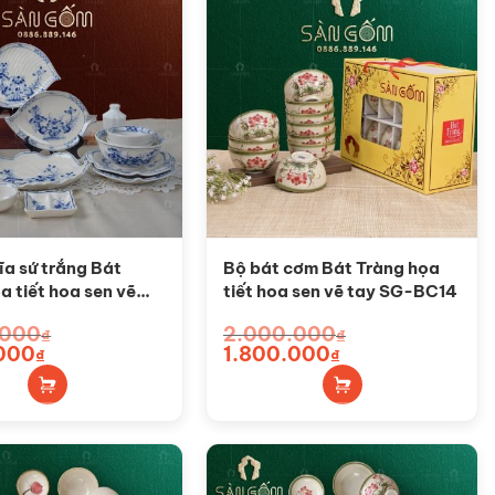
ĩa sứ trắng Bát
Bộ bát cơm Bát Tràng họa
a tiết hoa sen vẽ
tiết hoa sen vẽ tay SG-BC14
-BD09
.000
2.000.000
₫
₫
000
Giá
Giá
1.800.000
Giá
₫
₫
hiện
gốc
hiện
tại
là:
tại
0₫.
là:
2.000.000₫.
là:
1.800.000₫.
1.800.000₫.