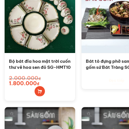
Bộ bát đĩa hoa mặt trời cuốn
Bát tô đựng phở sa
thư vẽ hoa sen đỏ SG-HMT10
gốm sứ Bát Tràng 
2.000.000
₫
Đọc tiếp
Giá
1.800.000
Giá
₫
gốc
hiện
là:
tại
2.000.000₫.
là:
1.800.000₫.